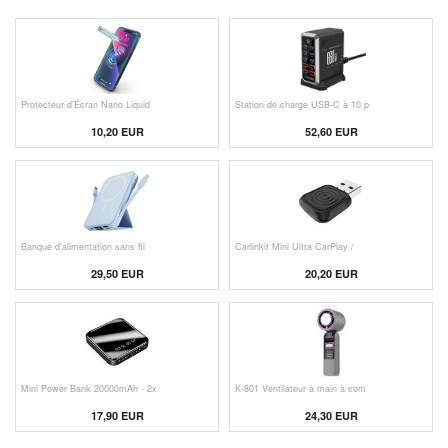
Protecteur d'Écran Nano Liquid
Station de charge USB-C à 10 p
10,20 EUR
52,60 EUR
Banque d'alimentation sans fil
Carlinkit Mini Ultra CarPlay /
29,50 EUR
20,20 EUR
Mini Power Bank 20000mAh - 2x
K-801 Ventilateur à main à com
17,90 EUR
24,30 EUR