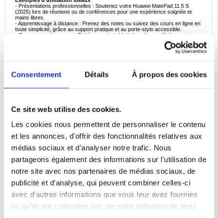
Exemples d'utilisation idéaux
- Présentations professionnelles : Soutenez votre Huawei MatePad 11.5 S
(2025) lors de réunions ou de conférences pour une expérience soignée et
mains libres.
- Apprentissage à distance : Prenez des notes ou suivez des cours en ligne en
toute simplicité, grâce au support pratique et au porte-stylo accessible.
- Compagnon de voyage : Protégez votre tablette lors de vos déplacements en
avion, en train ou en voiture, sans ajouter de poids excessif.
- Navigation et streaming au quotidien : Profitez d'un visionnage en continu, d'un
visionnage de recettes ou d'une navigation en ligne décontractée en gardant les
mains libres.
Pourquoi ce produit est parfait à acheter
Consentement
Détails
À propos des cookies
Cet étui en cuir répond à la fois au style et à la substance, garantissant que
votre Huawei MatePad 11.5 S (2025) reste sûr, fonctionnel et à la mode. Avec
une protection absorbant les chocs, un emplacement pour stylet intégré et une
fonction de support fiable, c'est le compagnon polyvalent dont votre tablette a
vraiment besoin. De plus, sa construction de haute qualité est conçue pour
résister à l'usure quotidienne, ce qui rentabilise votre investissement sur le long
Ce site web utilise des cookies.
terme.
Faits intéressants sur les housses de tablettes en cuir
Les cookies nous permettent de personnaliser le contenu
Les étuis en cuir sont réputés pour leur durabilité et leur attrait intemporel.
Grâce à leur robustesse et à leur finition élégante, ils constituent un choix de
et les annonces, d'offrir des fonctionnalités relatives aux
prédilection pour les professionnels et les étudiants à la pointe de la
technologie. En outre, la résistance naturelle du cuir aux rayures et aux
médias sociaux et d'analyser notre trafic. Nous
éraflures permet de conserver une apparence élégante, ce qui garantit que
votre housse de tablette reste raffinée et soignée, même après une utilisation
partageons également des informations sur l'utilisation de
prolongée.
notre site avec nos partenaires de médias sociaux, de
Compatibilité :
Huawei MatePad 11.5 S (2025)
publicité et d'analyse, qui peuvent combiner celles-ci
Emballage : En vrac
avec d'autres informations que vous leur avez fournies
EAN: 5714122569790
ou qu'ils ont collectées lors de votre utilisation de leurs
Catégories associées:
Coque tablette Huawei
,
Huawei MatePad 11.5 S (2025)
services.