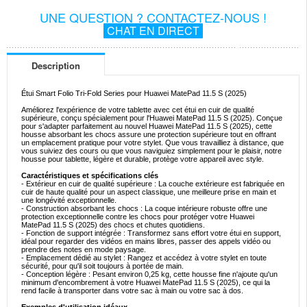
UNE QUESTION ? CONTACTEZ-NOUS !
CHAT EN DIRECT
Description
Étui Smart Folio Tri-Fold Series pour Huawei MatePad 11.5 S (2025)
Améliorez l'expérience de votre tablette avec cet étui en cuir de qualité
supérieure, conçu spécialement pour l'Huawei MatePad 11.5 S (2025). Conçue
pour s'adapter parfaitement au nouvel Huawei MatePad 11.5 S (2025), cette
housse absorbant les chocs assure une protection supérieure tout en offrant
un emplacement pratique pour votre stylet. Que vous travailliez à distance, que
vous suiviez des cours ou que vous naviguiez simplement pour le plaisir, notre
housse pour tablette, légère et durable, protège votre appareil avec style.
Caractéristiques et spécifications clés
- Extérieur en cuir de qualité supérieure : La couche extérieure est fabriquée en
cuir de haute qualité pour un aspect classique, une meilleure prise en main et
une longévité exceptionnelle.
- Construction absorbant les chocs : La coque intérieure robuste offre une
protection exceptionnelle contre les chocs pour protéger votre Huawei
MatePad 11.5 S (2025) des chocs et chutes quotidiens.
- Fonction de support intégrée : Transformez sans effort votre étui en support,
idéal pour regarder des vidéos en mains libres, passer des appels vidéo ou
prendre des notes en mode paysage.
- Emplacement dédié au stylet : Rangez et accédez à votre stylet en toute
sécurité, pour qu'il soit toujours à portée de main.
- Conception légère : Pesant environ 0,25 kg, cette housse fine n'ajoute qu'un
minimum d'encombrement à votre Huawei MatePad 11.5 S (2025), ce qui la
rend facile à transporter dans votre sac à main ou votre sac à dos.