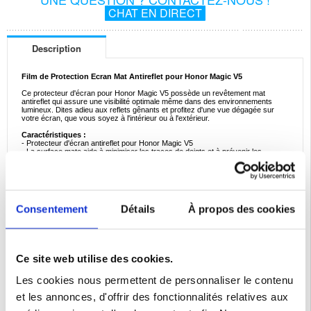
CHAT EN DIRECT
Description
Film de Protection Ecran Mat Antireflet pour Honor Magic V5
Ce protecteur d'écran pour Honor Magic V5 possède un revêtement mat
antireflet qui assure une visibilité optimale même dans des environnements
lumineux. Dites adieu aux reflets gênants et profitez d'une vue dégagée sur
votre écran, que vous soyez à l'intérieur ou à l'extérieur.
Caractéristiques :
- Protecteur d'écran antireflet pour Honor Magic V5
- La surface mate aide à minimiser les traces de doigts et à prévenir les
rayures
- Maintient l'écran de votre Honor Magic V5 propre et sans bavures
- Ce protecteur d'écran maintient la réactivité de l'écran tactile
- Ce protecteur d'écran de confidentialité n'est PAS compatible avec le capteur
d'empreintes digitales du Honor Magic V5
Consentement
Détails
À propos des cookies
Compatibilité:
Honor Magic V5
Emballage:
Euroblister
EAN: 5714122562722
Ce site web utilise des cookies.
Catégories associées:
Accessoires téléphone
,
Coque & Accessoires Honor
,
Honor Magic V5 Coque & Accessoires
Les cookies nous permettent de personnaliser le contenu
et les annonces, d'offrir des fonctionnalités relatives aux