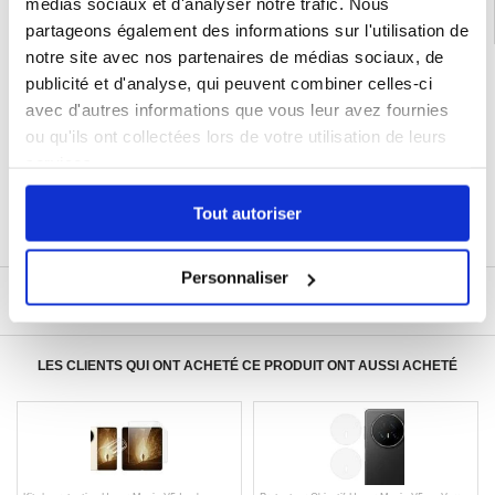
médias sociaux et d'analyser notre trafic. Nous
partageons également des informations sur l'utilisation de
notre site avec nos partenaires de médias sociaux, de
LIVRAISON RAPIDE
publicité et d'analyse, qui peuvent combiner celles-ci
7 % DE RÉDUCTION
avec d'autres informations que vous leur avez fournies
POUR LES MEMBRES DU CLUB24
ou qu'ils ont collectées lors de votre utilisation de leurs
CHAT EN DIRECT :
LUN - VEN 10H - 22H
services.
POLITIQUE DE RETOUR DE 30 JOURS
Tout autoriser
PLUS DE 8 000 000 DE CLIENTS
SATISFAITS
Personnaliser
ÉCRIRE UN AVIS
LES CLIENTS QUI ONT ACHETÉ CE PRODUIT ONT AUSSI ACHETÉ