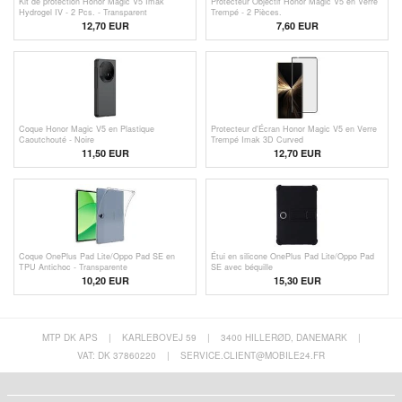
Kit de protection Honor Magic V5 Imak
Protecteur Objectif Honor Magic V5 en Verre
Hydrogel IV - 2 Pcs. - Transparent
Trempé - 2 Pièces.
12,70 EUR
7,60 EUR
Coque Honor Magic V5 en Plastique
Protecteur d'Écran Honor Magic V5 en Verre
Caoutchouté - Noire
Trempé Imak 3D Curved
11,50 EUR
12,70 EUR
Coque OnePlus Pad Lite/Oppo Pad SE en
Étui en silicone OnePlus Pad Lite/Oppo Pad
TPU Antichoc - Transparente
SE avec béquille
10,20 EUR
15,30
EUR
MTP DK APS
|
KARLEBOVEJ 59
|
3400 HILLERØD, DANEMARK
|
VAT: DK 37860220
|
SERVICE.CLIENT@MOBILE24.FR