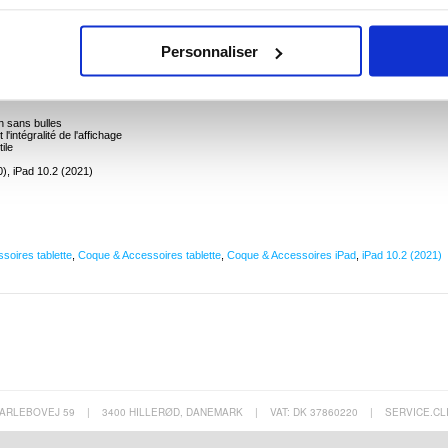
Pad 10.2 (2019), iPad 10.2 (2020), iPad 10.2 (2021)
Personnaliser
ures et la saleté quotidiennes avec ce protecteur d'écran mat antireflet. L'effet antireflet du
Pad 10.2 dans des conditions lumineuses ou au soleil.
n sans bulles
'intégralité de l'affichage
tile
0), iPad 10.2 (2021)
soires tablette
,
Coque & Accessoires tablette
,
Coque & Accessoires iPad
,
iPad 10.2 (2021)
ARLEBOVEJ 59
|
3400 HILLERØD, DANEMARK
|
VAT: DK 37860220
|
SERVICE.CL