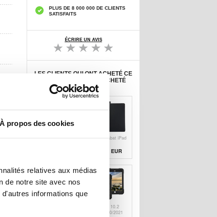
PLUS DE 8 000 000 DE CLIENTS
SATISFAITS
ÉCRIRE UN AVIS
LES CLIENTS QUI ONT ACHETÉ CE
PRODUIT ONT AUSSI ACHETÉ
À propos des cookies
Étui à Rabat
Étui à Rabat iPad
Smart iPad 10.2
10.2
2019/2020 - Série
2019/2020/2021
16,60 EUR
15,30 EUR
Tri-Fold - Noir
Rotatif 360 - Noir
nnalités relatives aux médias
on de notre site avec nos
 d'autres informations que
Protecteur
Étui iPad 10.2
d’Écran iPad 10.2
2019/2020/2021