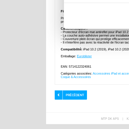
Film de Protection Ecran Mat Antireflet pour i
Protégez l'écran de votre iPad 10.2 contre les ray
protecteur d'écran vous permet d'utiliser votre i
Caractéristiques :
- Protecteur d'écran mat antireflet pour iPad 10.2
- La couche auto-adhésive permet une installatio
- Couverture plein écran qui protège efficacement l
- Il n'interfère pas avec la réactivité de l'écran tac
Compatibilité:
iPad 10.2 (2019), iPad 10.2 (202
Emballage:
Euroblister
EAN: 5714122324061
Catégories associées:
Accessoires iPad et acces
Coque & Accessoires
MTP DK APS
|
K