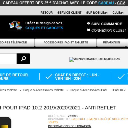
CADEAU OFFERT
DÈS 25 € D'ACHAT AVEC LE CODE
CADEAU
-
CGV
RETOUR
SERVICE CLIENT
SUR MOBILE24
CLUB24
Créez le design de vos
SUIVI COMMANDE
COQUES ET GADGETS
CONNEXION CLUB24
SOIRES TÉLÉPHONE
ACCESSOIRES IPAD ET TABLETTE
RÉPARATION
QUE DE RETOUR
CHAT EN DIRECT : LUN -
OURS
VEN 10H - 22H
res tablette
Coque & Accessoires tablette
Coque & Accessoires iPad
iPad 10.2
POUR IPAD 10.2 2019/2020/2021 - ANTIREFLET
RÉFÉRENCE:
256919
DISPONIBILITÉ:
HABITUELLEMENT EXPÉDIÉ SOUS 20-2
JOURS
INFORMATIONS DE LIVRAISON