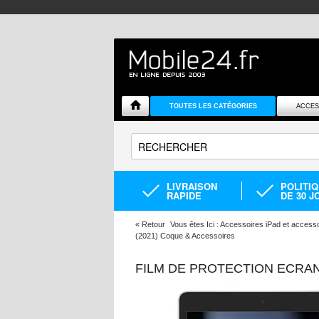
TOUTES LES CATÉGORIES
ACCES
LIVRAISON
POLITI
RAPIDE
DE 30 J
«
Retour
Vous êtes Ici :
Accessoires iPad et accessoi
(2021) Coque & Accessoires
FILM DE PROTECTION ECRAN 