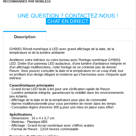
RECOMMANDÉS PAR MOBILE24
UNE QUESTION ? CONTACTEZ-NOUS !
CHAT EN DIRECT
Description
GH9001 Réveil numérique à LED avec grand affichage de la date, de la
température et de la lumière ambiante
Améliorez votre intérieur ou votre bureau avec l'horloge numérique GH9001
LED. Dotée d'un panneau LED audacieux, d'une lumière d'ambiance intégrée et
d'un affichage multifonctions, cette horloge ne se contente pas de donner
l'heure. Vous pouvez consulter la date et la température en un coup d'œil, tout
en profitant d'un design élégant et moderne qui s'harmonise avec n'importe quel
intérieur.
Caractéristiques principales
- Grand écran LED facile à lire pour une vérification rapide de l'heure
- Lumière ambiante intégrée, garantissant la visibilité dans les environnements
peu éclairés
- Affichage de la date et de la température pour plus de commodité
- Alarme multifonctionnelle pour vous permettre de rester dans les temps
- Conception légère d'environ 300 g pour une mise en place sans effort
Spécifications
- Dimensions : 16 x 4 x 6,7 cm
- Matériau : Plastique ABS
- Affichage : Grand écran numérique avec chiffres arabes
- Format de l'heure : 12/24 heures commutable