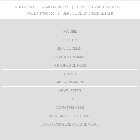
MTP DK APS
|
KARLEBOVEJ 59
|
3400 HILLERØD, DANEMARK
|
VAT: DK 37860220
|
SERVICE.CLIENT@MOBILE24.FR
ACCUEIL
RETOUR
SERVICE CLIENT
SUIVI DE COMMANDE
A PROPOS DE NOUS
CLUB24
AIDE RÉPARATION
NEWSLETTER
BLOG
CONTACTEZ-NOUS
NOUVEAUTÉS ET ASTUCES
CONDITIONS GÉNÉRALES DE VENTE