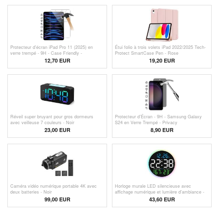
Protecteur d'écran iPad Pro 11 (2025) en
Étui folio à trois volets iPad 2022/2025 Tech-
verre trempé - 9H - Case Friendly -
Protect SmartCase Pen - Rose
Transparente
12,70
EUR
19,20 EUR
Réveil super bruyant pour gros dormeurs
Protecteur d’Écran - 9H - Samsung Galaxy
avec veilleuse 7 couleurs - Noir
S24 en Verre Trempé - Privacy
23,00 EUR
8,90 EUR
Caméra vidéo numérique portable 4K avec
Horloge murale LED silencieuse avec
deux batteries - Noir
affichage numérique et lumière d'ambiance -
Noir
99,00 EUR
43,60 EUR