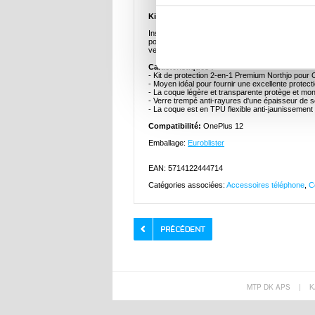
Kit de Protection Northjo 2-en-1, Coque en 
Installez la protection des deux côtés, à l'avant 
poussière et de la saleté avec le pack Northjo 2-
verre trempé ultra fin de 0,3 mm avec une dureté
Caractéristiques :
- Kit de protection 2-en-1 Premium Northjo pour
- Moyen idéal pour fournir une excellente protec
- La coque légère et transparente protège et mon
- Verre trempé anti-rayures d'une épaisseur de s
- La coque est en TPU flexible anti-jaunissement 
Compatibilité:
OnePlus 12
Emballage:
Euroblister
EAN: 5714122444714
Catégories associées:
Accessoires téléphone
,
C
MTP DK APS
|
K