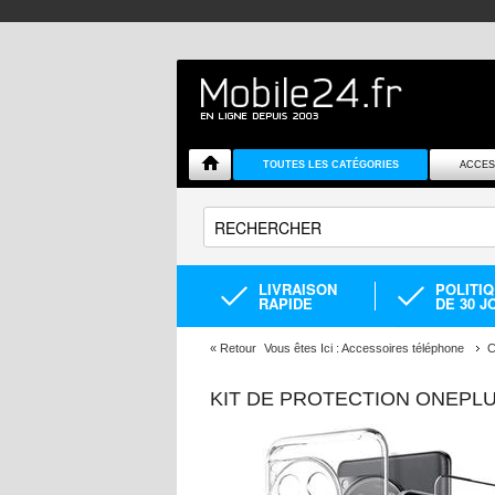
TOUTES LES CATÉGORIES
ACCES
LIVRAISON
POLITI
RAPIDE
DE 30 J
«
Retour
Vous êtes Ici :
Accessoires téléphone
C
KIT DE PROTECTION ONEPLUS