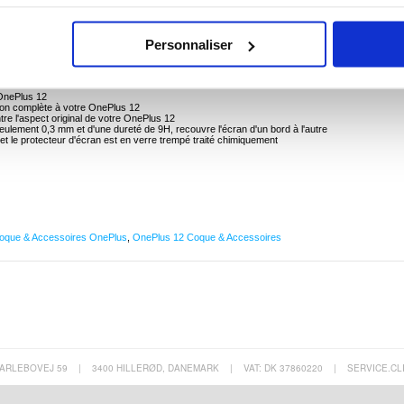
TPU et Protecteur d'Écran en Verre Trempé pour OnePlus 12
Personnaliser
et à l'arrière, et protégez votre OnePlus 12 des chutes accidentelles, des chocs, de la
en-1 ! L'ensemble contient une coque en TPU de qualité et flexible et un protecteur d'écran e
 de 9H !
 OnePlus 12
tion complète à votre OnePlus 12
tre l'aspect original de votre OnePlus 12
eulement 0,3 mm et d'une dureté de 9H, recouvre l'écran d'un bord à l'autre
et le protecteur d'écran est en verre trempé traité chimiquement
oque & Accessoires OnePlus
,
OnePlus 12 Coque & Accessoires
ARLEBOVEJ 59
|
3400 HILLERØD, DANEMARK
|
VAT: DK 37860220
|
SERVICE.CL