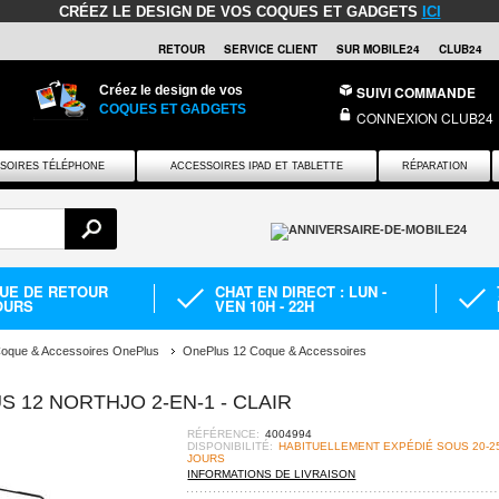
CRÉEZ LE DESIGN DE VOS COQUES ET GADGETS
ICI
RETOUR
SERVICE CLIENT
SUR MOBILE24
CLUB24
Créez le design de vos
SUIVI COMMANDE
COQUES ET GADGETS
CONNEXION CLUB24
SOIRES TÉLÉPHONE
ACCESSOIRES IPAD ET TABLETTE
RÉPARATION
QUE DE RETOUR
CHAT EN DIRECT : LUN -
OURS
VEN 10H - 22H
oque & Accessoires OnePlus
OnePlus 12 Coque & Accessoires
 12 NORTHJO 2-EN-1 - CLAIR
RÉFÉRENCE:
4004994
DISPONIBILITÉ:
HABITUELLEMENT EXPÉDIÉ SOUS 20-2
JOURS
INFORMATIONS DE LIVRAISON