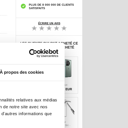
PLUS DE 8 000 000 DE CLIENTS
SATISFAITS
ÉCRIRE UN AVIS
LES CLIENTS QUI ONT ACHETÉ CE
PRODUIT ONT AUSSI ACHETÉ
À propos des cookies
Protecteur
Coque
d'Objectif
Magnétique
OnePlus 12 en
OnePlus 12 avec
8,90 EUR
19,20 EUR
Verre Trempé
Verre Trempé -
Imak HD - 2
Vert Foncé
pièces
nnalités relatives aux médias
on de notre site avec nos
 d'autres informations que
Protecteur
Protecteur
d'Écran OnePlus
d’Écran - 9H -