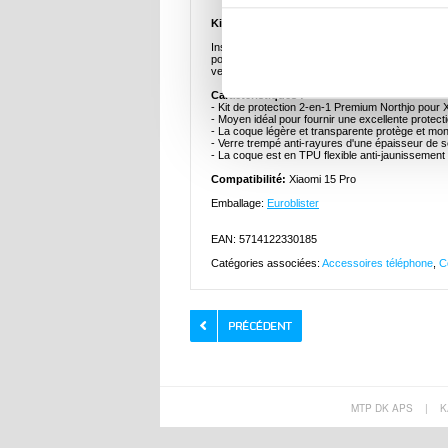
Kit de Protection Northjo 2-en-1, Coque en T
Installez la protection des deux côtés, à l'avant 
poussière et de la saleté avec le pack Northjo 2-
verre trempé ultra fin de 0,3 mm avec une dureté
Caractéristiques :
- Kit de protection 2-en-1 Premium Northjo pour 
- Moyen idéal pour fournir une excellente protec
- La coque légère et transparente protège et mont
- Verre trempé anti-rayures d'une épaisseur de s
- La coque est en TPU flexible anti-jaunissement 
Compatibilité:
Xiaomi 15 Pro
Emballage:
Euroblister
EAN: 5714122330185
Catégories associées:
Accessoires téléphone
,
C
MTP DK APS
|
K