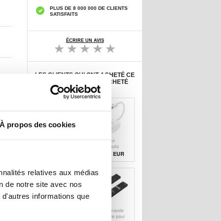
PLUS DE 8 000 000 DE CLIENTS
SATISFAITS
ÉCRIRE UN AVIS
LES CLIENTS QUI ONT ACHETÉ CE
PRODUIT ONT AUSSI ACHETÉ
À propos des cookies
Protecteur
Adaptateur
d'Écran OnePlus
Android Auto
13 Saii 3D
sans fil avec
12,70 EUR
57,80 EUR
Premium - 2
streaming vidéo
Pièces
020-7++ - Blanc
nnalités relatives aux médias
on de notre site avec nos
 d'autres informations que
Adaptateur
Télécommande
Android Auto
universelle pour