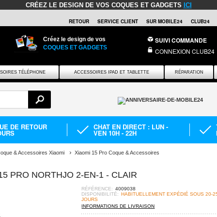
CRÉEZ LE DESIGN DE VOS COQUES ET GADGETS
ICI
RETOUR
SERVICE CLIENT
SUR MOBILE24
CLUB24
Créez le design de vos
SUIVI COMMANDE
COQUES ET GADGETS
CONNEXION CLUB24
SOIRES TÉLÉPHONE
ACCESSOIRES IPAD ET TABLETTE
RÉPARATION
QUE DE RETOUR
CHAT EN DIRECT : LUN -
OURS
VEN 10H - 22H
oque & Accessoires Xiaomi
Xiaomi 15 Pro Coque & Accessoires
15 PRO NORTHJO 2-EN-1 - CLAIR
RÉFÉRENCE:
4009038
DISPONIBILITÉ:
HABITUELLEMENT EXPÉDIÉ SOUS 20-2
JOURS
INFORMATIONS DE LIVRAISON