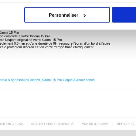
PU et Protecteur d'Écran en Verre Trempé pour Xiaomi 15 Pro
Personnaliser
et à l'arrière, et protégez votre Xiaomi 15 Pro des chutes accidentelles, des chocs, de la
en-1 ! L'ensemble contient une coque en TPU de qualité et flexible et un protecteur d'écran e
 de 9H !
Xiaomi 15 Pro
tion complète à votre Xiaomi 15 Pro
re l'aspect original de votre Xiaomi 15 Pro
eulement 0,3 mm et d'une dureté de 9H, recouvre l'écran d'un bord à l'autre
et le protecteur d'écran est en verre trempé traité chimiquement
oque & Accessoires Xiaomi
,
Xiaomi 15 Pro Coque & Accessoires
ARLEBOVEJ 59
|
3400 HILLERØD, DANEMARK
|
VAT: DK 37860220
|
SERVICE.CL