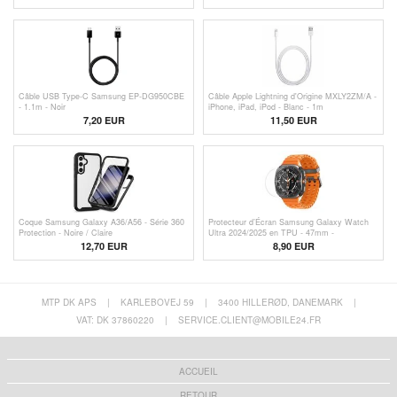
Câble USB Type-C Samsung EP-DG950CBE
Câble Apple Lightning d'Origine MXLY2ZM/A -
- 1.1m - Noir
iPhone, iPad, iPod - Blanc - 1m
7,20 EUR
11,50
EUR
Coque Samsung Galaxy A36/A56 - Série 360
Protecteur d’Écran Samsung Galaxy Watch
Protection - Noire / Claire
Ultra 2024/2025 en TPU - 47mm -
Transparente
12,70 EUR
8,90 EUR
MTP DK APS
|
KARLEBOVEJ 59
|
3400 HILLERØD, DANEMARK
|
VAT: DK 37860220
|
SERVICE.CLIENT@MOBILE24.FR
ACCUEIL
RETOUR