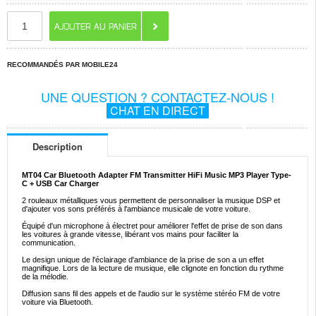
RECOMMANDÉS PAR MOBILE24
UNE QUESTION ? CONTACTEZ-NOUS !
CHAT EN DIRECT
Description
MT04 Car Bluetooth Adapter FM Transmitter HiFi Music MP3 Player Type-
C + USB Car Charger
2 rouleaux métalliques vous permettent de personnaliser la musique DSP et
d'ajouter vos sons préférés à l'ambiance musicale de votre voiture.
Équipé d'un microphone à électret pour améliorer l'effet de prise de son dans
les voitures à grande vitesse, libérant vos mains pour faciliter la
communication.
Le design unique de l'éclairage d'ambiance de la prise de son a un effet
magnifique. Lors de la lecture de musique, elle clignote en fonction du rythme
de la mélodie.
Diffusion sans fil des appels et de l'audio sur le système stéréo FM de votre
voiture via Bluetooth.