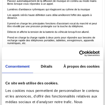
Passez automatiquement de la diffusion de musique en continu au mode mains
libres lorsque vous répondez à un appel.
Lumières d'ambiance rythmiques qui réagissent au rythme de la musique
Les appels stéréo haute définition sans délai améliorent l'effet des appels à
distance.
Il prend en charge les principales fonctions d'assistant vocal du marché et peut
être réveillé par une pression prolongée sur la touche du téléphone.
Détecte et affiche la tension de la batterie du véhicule lorsqu'il est allumé.
Prend en charge la charge rapide à deux ports pour répondre aux besoins de
recharge rapide des téléphones portables, tablettes, enregistreurs, appareils
numériques, etc.
Puce de haute qualité, consommation d'énergie réduite, performances plus
stables
Conception à large tension : La plage maximale est compatible avec la plage de
tension 9-28V.
La puce de réduction du bruit indépendante intégrée réduit la plupart des bruits
Consentement
Détails
À propos des cookies
FM et des bruits de la route pendant la conduite à grande vitesse, ce qui
permet aux utilisateurs de profiter d'appels et de musique de haute qualité.
Spécifications :
Ce site web utilise des cookies.
Modèle du produit : MT04
Entrée : DC12-24V
Les cookies nous permettent de personnaliser le contenu
Sortie USB-A : 5V/2.4A
et les annonces, d'offrir des fonctionnalités relatives aux
Sortie USB-C : 5V/3A, 9V/3A, 12V/3A, 15V/3A, 20V/2.5A (PD45W)
médias sociaux et d'analyser notre trafic. Nous