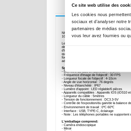
UNE QUESTION
Ce site web utilise des cook
Les cookies nous permettent d
Description
sociaux et d'analyser notre t
partenaires de médias sociaux
NK-5001Pro Caméra d'inspection / endoscope 3-e
vous leur avez fournies ou qu'
1080p/720p
Le NK-5001Pro 3-en-1 Waterproof IP67 Inspecti
directement à votre appareil mobile. Doté d'une c
d'inspection. La caméra est équipée d'un éclaira
qui permet de l'utiliser dans des environnements
focale de 4 à 10 cm, offrant un grand angle de v
adapté à diverses applications.
Spécifications:
- Diamètre du tube en aluminium : 5.5mm
- Fréquence d'image de l'objectif : 30 FPS
- Longueur focale de l'objectif : 4-10cm
- Angle de vue horizontal : 76 degrés
- Niveau d'étanchéité : IP67
- Lumière d'appoint : LED réglable/6 pièces
- Appareils compatibles : Appareils IOS (iOS10 
- Longueur du câble : 5mètres
- Tension de fonctionnement : DC3.3-5V
- Contrôle de l'exposition/du gain/de la balance 
- Environnement de travail : 0℃-60℃
- Interface : USB, TYPE-C, éclairage
- Note : Les téléphones portables ne supportent
L'emballage comprend:
- Caméra endoscopique
- Miroir