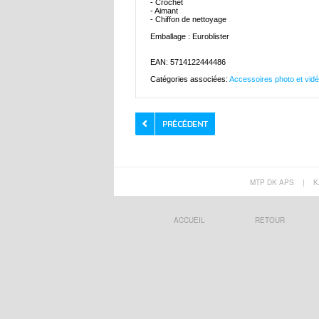
- Crochet
- Aimant
- Chiffon de nettoyage
Emballage : Euroblister
EAN: 5714122444486
Catégories associées:
Accessoires photo et vid
MTP DK APS
|
K
ACCUEIL
RETOUR