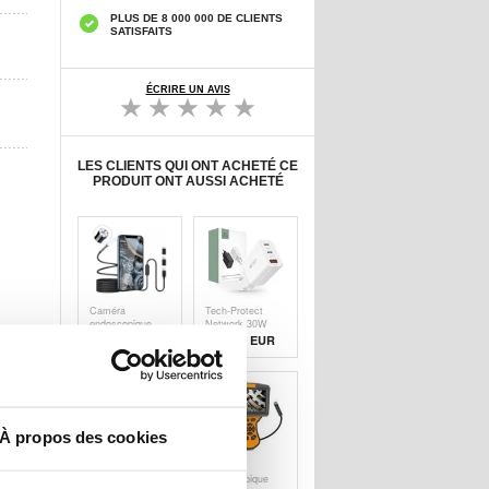
PLUS DE 8 000 000 DE CLIENTS
SATISFAITS
ÉCRIRE UN AVIS
LES CLIENTS QUI ONT ACHETÉ CE
PRODUIT ONT AUSSI ACHETÉ
Caméra
Tech-Protect
endoscopique
Network 30W
étanche 8mm
Wall Charger W.
24,30 EUR
17,90 EUR
pour iPhone,
2x USB-C & 1x
iPad,
USB-A - Blanc
Smartphones,
Tablette - 3m
À propos des cookies
Chargeur Sans
Caméra
Fil Magnétique /
Endoscopique