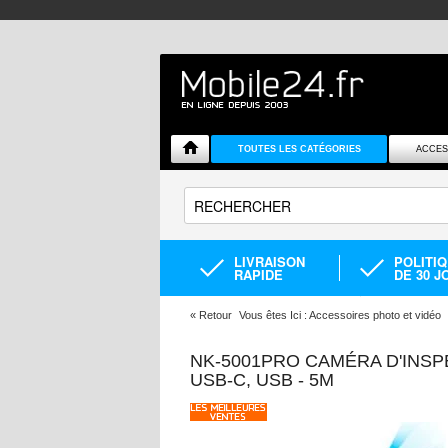
TOUTES LES CATÉGORIES
ACCES
LIVRAISON
POLITI
RAPIDE
DE 30 J
«
Retour
Vous êtes Ici :
Accessoires photo et vidéo
NK-5001PRO CAMÉRA D'INSPE
USB-C, USB - 5M