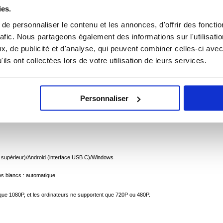
 ? CONTACTEZ-NOUS !
ies.
CHAT EN DIRECT
e personnaliser le contenu et les annonces, d'offrir des fonctio
rafic. Nous partageons également des informations sur l'utilisati
, de publicité et d'analyse, qui peuvent combiner celles-ci avec
n-1 étanche IP67 pour iPhone/Smartphone, iPad/Tablette - Lightning, USB-C, USB - 5m,
ils ont collectées lors de votre utilisation de leurs services.
on Camera/Endoscope est un endoscope industriel polyvalent conçu pour se connecter
améra haute définition, cet endoscope fournit des images et des vidéos claires à des fins
ge auxiliaire LED de 8 mm de diamètre. La caméra HD est dotée d'une puce à haute sensibilit
 de travail sombres. Le tube en aluminium a un diamètre de 5.5mm et l'objectif a une longueur
Personnaliser
ue de 76 degrés. L'endoscope est étanche avec un degré de protection IP67, ce qui le rend
et supérieur)/Android (interface USB C)/Windows
des blancs : automatique
 que 1080P, et les ordinateurs ne supportent que 720P ou 480P.