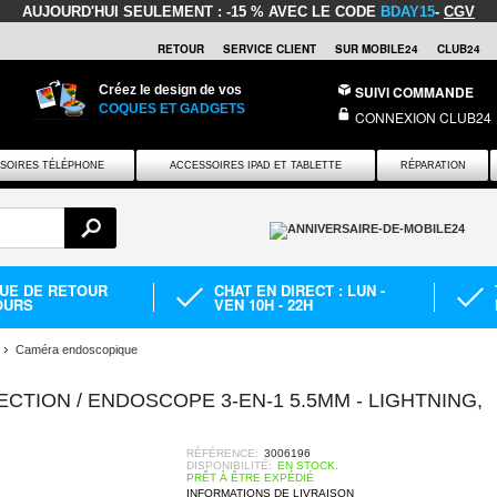
AUJOURD'HUI SEULEMENT :
-15 % AVEC LE CODE
BDAY15
-
CGV
RETOUR
SERVICE CLIENT
SUR MOBILE24
CLUB24
Créez le design de vos
SUIVI COMMANDE
COQUES ET GADGETS
CONNEXION CLUB24
SOIRES TÉLÉPHONE
ACCESSOIRES IPAD ET TABLETTE
RÉPARATION
QUE DE RETOUR
CHAT EN DIRECT : LUN -
OURS
VEN 10H - 22H
Caméra endoscopique
CTION / ENDOSCOPE 3-EN-1 5.5MM - LIGHTNING,
RÉFÉRENCE:
3006196
DISPONIBILITÉ:
EN STOCK.
PRÊT À ÊTRE EXPÉDIÉ
INFORMATIONS DE LIVRAISON