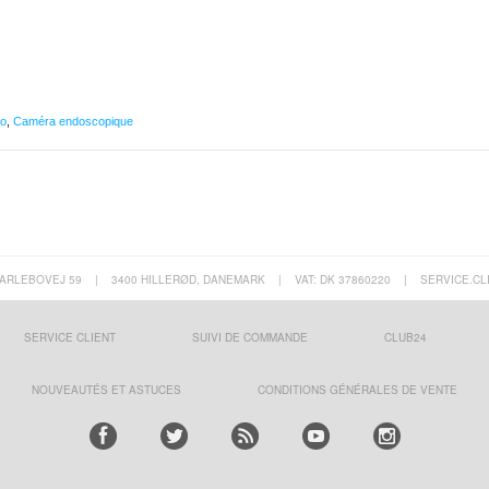
éo
,
Caméra endoscopique
ARLEBOVEJ 59
|
3400 HILLERØD, DANEMARK
|
VAT: DK 37860220
|
SERVICE.CL
SERVICE CLIENT
SUIVI DE COMMANDE
CLUB24
NOUVEAUTÉS ET ASTUCES
CONDITIONS GÉNÉRALES DE VENTE