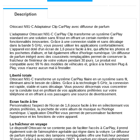
Description
Ottocast N91-C Adaptateur Clip CarPlay avec diffuseur de parfum
L'adaptateur Ottocast N91-C CarPlay Clip transforme un système CarPlay
standard en une solution sans fil tout en offrant un certain nombre de
fonctionnalités innovantes. Grâce à une connexion stable et sans décalage
dans la bande 5 GHz, vous pouvez utiliser les applications confortablement.
L'appareil est doté d'un écran de 1,6 pouce facile à lire, qui affiche les photos et
les pochettes d'album, et fait également office d'horloge numérique. Un diffuseur
de parfum intégré avec des coussinets remplaçables permet de conserver la
fraîcheur de l'intérieur de votre voiture pendant 30 jours. Le produit est
compatible avec 99 % des modèles de véhicules et, grâce à la fonction Plug &
Play, vous n'aurez aucun mal à l'installer.
Liberté totale
Ottocast N91-C transforme un système CarPlay filaire en un système sans fil,
éliminant ainsi le besoin de câbles. Grâce à la technologie 5 GHz, la connexion
est rapide, stable et sans décalage. Vous pouvez désormais vous concentrer
sur la conduite tout en profitant de vos applications préférées sur votre
téléphone et en offrant à vos passagers une source de divertissement.
Ecran facile à lire
Personnalisez l'aspect de l'écran de 1,6 pouce facile à lire en sélectionnant vos
photos préférées, la pochette de votre album de musique ou l'horloge
numérique. L'application OttoPilot vous permet de personnaliser facilement
l'apparence et les fonctions de votre appareil.
La fraîcheur en voyage
Le dispositif Ottocast ne se contente pas de faciliter l'accès à CarPlay, il prend
également soin de l'atmosphère agréable qui règne dans la voiture. Le diffuseur
de parfum intégré avec des tampons remplaçables offre une fraîcheur pendant
30 jours. Grâce à la poignée rotative (360°), le parfum est réparti uniformément.