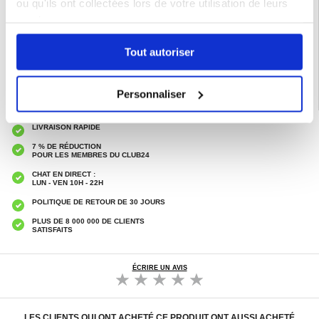
ou qu'ils ont collectées lors de votre utilisation de leurs
services.
EAN: 5907085520841
Catégories associées:
Accessoires téléphone
,
Accessoires Pour Voiture
,
Carplay & Android Auto Adaptateur
Tout autoriser
Personnaliser
LIVRAISON RAPIDE
7 % DE RÉDUCTION
POUR LES MEMBRES DU CLUB24
CHAT EN DIRECT :
LUN - VEN 10H - 22H
POLITIQUE DE RETOUR DE 30 JOURS
PLUS DE 8 000 000 DE CLIENTS
SATISFAITS
ÉCRIRE UN AVIS
LES CLIENTS QUI ONT ACHETÉ CE PRODUIT ONT AUSSI ACHETÉ