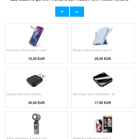
Adaptateur Secteur d'Origine U
Câble Apple Lightning d'Origin
23,00 EUR
11,50 EUR
Protecteur d'Écran Nano Liquid
Banque d'alimentation sans fil
10,20 EUR
29,50 EUR
Carlinkit Mini Ultra CarPlay /
Mini Power Bank 20000mAh - 2x
20,20 EUR
17,90 EUR
K-801 Ventilateur à main à com
Protecteur d'écran en verre tr