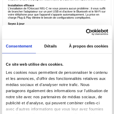
Installation efficace
L'installation de l'Ottocast N91-C ne vous posera aucun problème : il vous suffit
de brancher l'adaptateur sur un port USB et d'activer le Bluetooth et le Wi-Fi sur
votre téléphone pour que l'appareil s'apparie automatiquement. La prise en
charge Plug & Play élimine le besoin de configurations compliquées.
Soyez à jour
L'appareil prend en charge les mises à jour OTA, ce qui vous permet de
télécharger le dernier logiciel via l'application OttoPilot. Vous pouvez être assuré
que l'adaptateur fonctionnera toujours efficacement, donnant accès aux
dernières fonctionnalités et améliorations.
Compatible avec tous les véhicules
Le produit est compatible avec 99 % des modèles de voitures - des berlines
Consentement
Détails
À propos des cookies
aux SUV en passant par les voitures de luxe. Sa capacité à fonctionner dans
des conditions extrêmes (de -20°C à 75°C) le rend fiable aussi bien lors des
froides matinées d'hiver que des chaudes journées d'été.
Spécifications:
- Code fabricant : N91-C
Ce site web utilise des cookies.
- CPU : Processeur double cœur ARM Cortex A7 1,0 GHz
- Système : Linux
Les cookies nous permettent de personnaliser le contenu
- Wi-Fi : 5 GHz
- Bluetooth : BT 5.2
et les annonces, d'offrir des fonctionnalités relatives aux
- Température de fonctionnement : de -20°C à 75°C
- Alimentation électrique : 5V via USB
médias sociaux et d'analyser notre trafic. Nous
Inclus :
partageons également des informations sur l'utilisation de
- Adaptateur Ottocast CarPlay
- Support de grille
notre site avec nos partenaires de médias sociaux, de
- Adaptateur USB-A/USB-C
- Serre-câble
publicité et d'analyse, qui peuvent combiner celles-ci
- Diffuseur de parfum
- Manuel de l'utilisateur
avec d'autres informations que vous leur avez fournies
Emballage : Euroblister