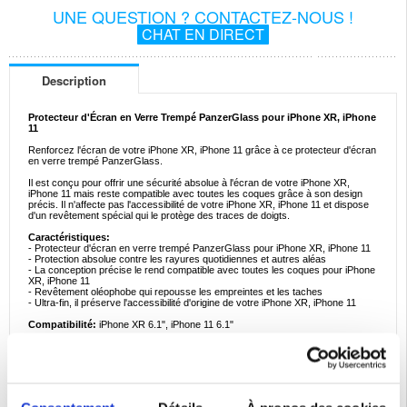
UNE QUESTION ? CONTACTEZ-NOUS !
CHAT EN DIRECT
Description
Protecteur d'Écran en Verre Trempé PanzerGlass pour iPhone XR, iPhone
11
Renforcez l'écran de votre iPhone XR, iPhone 11 grâce à ce protecteur d'écran
en verre trempé PanzerGlass.
Il est conçu pour offrir une sécurité absolue à l'écran de votre iPhone XR,
iPhone 11 mais reste compatible avec toutes les coques grâce à son design
précis. Il n'affecte pas l'accessibilité de votre iPhone XR, iPhone 11 et dispose
d'un revêtement spécial qui le protège des traces de doigts.
Caractéristiques:
- Protecteur d'écran en verre trempé PanzerGlass pour iPhone XR, iPhone 11
- Protection absolue contre les rayures quotidiennes et autres aléas
- La conception précise le rend compatible avec toutes les coques pour iPhone
XR, iPhone 11
- Revêtement oléophobe qui repousse les empreintes et les taches
- Ultra-fin, il préserve l'accessibilité d'origine de votre iPhone XR, iPhone 11
Compatibilité:
iPhone XR 6.1", iPhone 11 6.1"
Emballage:
Euroblister
EAN: 5711724026621