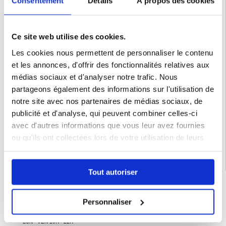
Consentement
Détails
À propos des cookies
Ce site web utilise des cookies.
Les cookies nous permettent de personnaliser le contenu
et les annonces, d'offrir des fonctionnalités relatives aux
médias sociaux et d'analyser notre trafic. Nous
partageons également des informations sur l'utilisation de
notre site avec nos partenaires de médias sociaux, de
publicité et d'analyse, qui peuvent combiner celles-ci
Catégories associées:
Accessoires téléphone
,
Verre trempé
,
Verre trempé
avec d'autres informations que vous leur avez fournies
iPhone
,
Verre trempé iPhone 11
ou qu'ils ont collectées lors de votre utilisation de leurs
services.
Tout autoriser
LIVRAISON RAPIDE
7 % DE RÉDUCTION
Personnaliser
POUR LES MEMBRES DU CLUB24
CHAT EN DIRECT :
LUN - VEN 10H - 22H