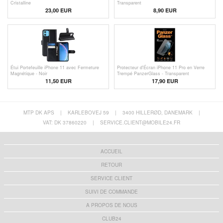
Cristalline
Transparent
23,00 EUR
8,90 EUR
Étui Portefeuille iPhone 11 avec Fermeture
Protecteur d'Écran iPhone 11 Pro en Verre
Magnétique - Noir
Trempé PanzerGlass - Transparent
11,50 EUR
17,90 EUR
MTP DK APS
|
KARLEBOVEJ 59
|
3400 HILLERØD, DANEMARK
|
VAT: DK 37860220
|
SERVICE.CLIENT@MOBILE24.FR
ACCUEIL
RETOUR
SERVICE CLIENT
SUIVI DE COMMANDE
A PROPOS DE NOUS
CLUB24