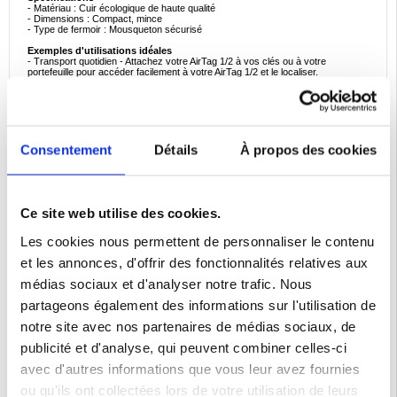
- Matériau : Cuir écologique de haute qualité
- Dimensions : Compact, mince
- Type de fermoir : Mousqueton sécurisé
Exemples d'utilisations idéales
- Transport quotidien - Attachez votre AirTag 1/2 à vos clés ou à votre
portefeuille pour accéder facilement à votre AirTag 1/2 et le localiser.
- Compagnon de voyage - Attachez votre AirTag 1/2 à votre valise ou à votre
sac à dos pour toujours savoir où se trouvent vos bagages.
- Organisation à la maison ou au bureau - Utilisez-le pour suivre les objets
importants comme les clés, les documents ou d'autres objets de valeur que
vous transportez fréquemment.
- Idée cadeau - Un cadeau élégant et pratique pour tous ceux qui utilisent les
Apple AirTags 1/2 pour garder leurs biens en sécurité.
Consentement
Détails
À propos des cookies
Pourquoi ce porte-clés est l'achat idéal
Le porte-clés Tech-Protect NaturalFit offre le meilleur des deux mondes : un
design élégant et une protection fonctionnelle pour votre Apple AirTag 1/2. Sa
conception en éco-cuir de qualité supérieure, son profil fin et son fermoir
sécurisé garantissent que votre AirTag 1/2 reste en sécurité, accessible et
Ce site web utilise des cookies.
facile à attacher à vos objets de tous les jours.
Les cookies nous permettent de personnaliser le contenu
Faits intéressants concernant les accessoires en éco-cuir
- Le cuir écologique est fabriqué à partir de matériaux durables et constitue une
et les annonces, d'offrir des fonctionnalités relatives aux
alternative respectueuse de l'environnement au cuir traditionnel, tout en offrant
la même durabilité et le même style.
médias sociaux et d'analyser notre trafic. Nous
- Comparé aux cuirs synthétiques, l'éco-cuir a une empreinte carbone plus
faible et est biodégradable, ce qui en fait un excellent choix pour les
partageons également des informations sur l'utilisation de
consommateurs soucieux de l'environnement.
notre site avec nos partenaires de médias sociaux, de
Protégez votre AirTag 1/2 en alliant style, fonctionnalité et durabilité avec le
porte-clés Tech-Protect NaturalFit Apple AirTag 1/2.
publicité et d'analyse, qui peuvent combiner celles-ci
Compatibilité :
Apple AirTag 1, Apple AirTag 2
avec d'autres informations que vous leur avez fournies
Emballage : Euroblister
ou qu'ils ont collectées lors de votre utilisation de leurs