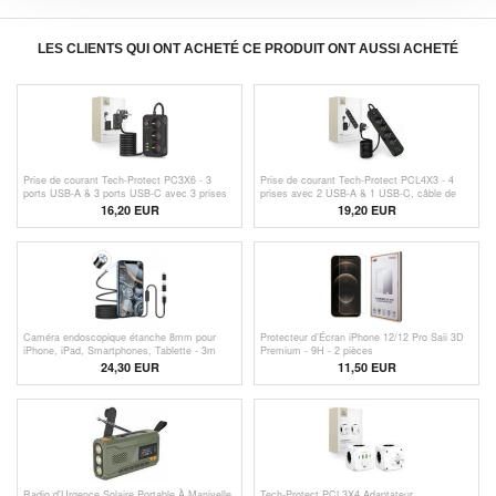
LES CLIENTS QUI ONT ACHETÉ CE PRODUIT ONT AUSSI ACHETÉ
Prise de courant Tech-Protect PC3X6 - 3
Prise de courant Tech-Protect PCL4X3 - 4
ports USB-A & 3 ports USB-C avec 3 prises
prises avec 2 USB-A & 1 USB-C, câble de
électriques, 200cm - Noir
200cm - Noir
16,20
EUR
19,20 EUR
Caméra endoscopique étanche 8mm pour
Protecteur d’Écran iPhone 12/12 Pro Saii 3D
iPhone, iPad, Smartphones, Tablette - 3m
Premium - 9H - 2 pièces
24,30 EUR
11,50 EUR
Radio d'Urgence Solaire Portable À Manivelle
Tech-Protect PCL3X4 Adaptateur