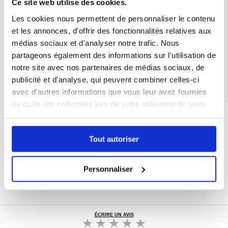
Ce site web utilise des cookies.
- L'USB-C est désormais la norme mondiale pour la charge rapide et le transfert
de données.
Les cookies nous permettent de personnaliser le contenu
Emballage : Euroblister
et les annonces, d'offrir des fonctionnalités relatives aux
EAN: 5906302310586
médias sociaux et d'analyser notre trafic. Nous
Catégories associées:
Bureau
,
Adaptateur et câble
,
Câbles et adaptateurs
partageons également des informations sur l'utilisation de
rallonge extension
notre site avec nos partenaires de médias sociaux, de
publicité et d'analyse, qui peuvent combiner celles-ci
avec d'autres informations que vous leur avez fournies
ou qu'ils ont collectées lors de votre utilisation de leurs
services.
LIVRAISON RAPIDE
7 % DE RÉDUCTION
POUR LES MEMBRES DU CLUB24
Tout autoriser
CHAT EN DIRECT :
LUN - VEN 10H - 22H
Personnaliser
POLITIQUE DE RETOUR DE 30 JOURS
PLUS DE 8 000 000 DE CLIENTS
SATISFAITS
ÉCRIRE UN AVIS