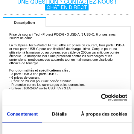
UNE QUESTION ? CONTACTEZ-NOUS !
CHAT EN DIRECT
Description
Prise de courant Tech-Protect PC6X6 - 3 USB-A, 3 USB-C, 6 prises avec
200cm de câble
La multiprise Tech-Protect PC6X6 offre six prises de courant, trois ports USB-A
et trois ports USB-C pour une flexibilité de charge ultime. Conçue pour une
utilisation à la maison ou au bureau, son câble de 200cm garantit une portée
étendue. La multiprise inclut une protection contre les surcharges et les
surtensions, protégeant vos appareils tout en maintenant une distribution
efficace de l'énergie.
Fonctionnalités et spécifications clés
:
- 3 ports USB-A et 3 ports USB-C
- 6 prises de courant
- Câble de 200cm pour une portée étendue
- Protection contre les surcharges et les surtensions
- Entrée : 100-240V, sortie USB : 5V / 3.1A
Exemples d'utilisation idéaux
:
- Chargez efficacement plusieurs appareils à la maison ou au bureau.
- Protégez vos appareils grâce à des fonctions de sécurité avancées
- Parfait pour gérer les besoins en énergie pendant les voyages
Consentement
Détails
À propos des cookies
Raisons d'acheter
:
- Permet de charger tous les appareils de manière polyvalente
- Le câble long offre de la flexibilité
- Les fonctions de sécurité avancées assurent la protection de l'appareil
Faits intéressants
: