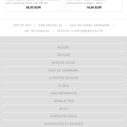
avec Lampe de Poche LED WR-6D -
d'alimentation multiport - Blanc
DAB/FM, 4500mAh
38,50
EUR
16,60 EUR
MTP DK APS
|
KARLEBOVEJ 59
|
3400 HILLERØD, DANEMARK
|
VAT: DK 37860220
|
SERVICE.CLIENT@MOBILE24.FR
ACCUEIL
RETOUR
SERVICE CLIENT
SUIVI DE COMMANDE
A PROPOS DE NOUS
CLUB24
AIDE RÉPARATION
NEWSLETTER
BLOG
CONTACTEZ-NOUS
NOUVEAUTÉS ET ASTUCES