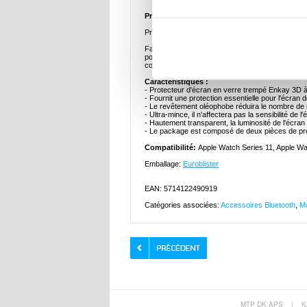
Protecteur d'Écran en Verre Trempé Enkay 3D 
Protégez l'écran de votre Apple Watch Series 11/
Fabriqué en verre acrylique (PMMA) avec des bord
poussière, de la saleté, des rayures et des impa
complète n'affectera pas la luminosité et la sensibi
Caractéristiques :
- Protecteur d'écran en verre trempé Enkay 3D à
- Fournit une protection essentielle pour l'écran 
- Le revêtement oléophobe réduira le nombre de 
- Ultra-mince, il n'affectera pas la sensibilité de 
- Hautement transparent, la luminosité de l'écran
- Le package est composé de deux pièces de pro
Compatibilité:
Apple Watch Series 11, Apple Wa
Emballage:
Euroblister
EAN: 5714122490919
Catégories associées:
Accessoires Bluetooth
,
Mo
MTP DK APS
|
K