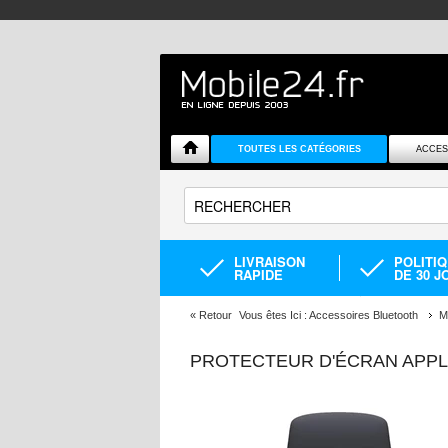
TOUTES LES CATÉGORIES
ACCES
LIVRAISON
POLITI
RAPIDE
DE 30 J
«
Retour
Vous êtes Ici :
Accessoires Bluetooth
M
PROTECTEUR D'ÉCRAN APPLE