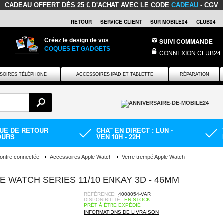
CADEAU OFFERT
DÈS 25 € D'ACHAT AVEC LE CODE
CADEAU
-
CGV
RETOUR
SERVICE CLIENT
SUR MOBILE24
CLUB24
Créez le design de vos
SUIVI COMMANDE
COQUES ET GADGETS
CONNEXION CLUB24
SOIRES TÉLÉPHONE
ACCESSOIRES IPAD ET TABLETTE
RÉPARATION
QUE DE RETOUR
CHAT EN DIRECT : LUN -
OURS
VEN 10H - 22H
ontre connectée
Accessoires Apple Watch
Verre trempé Apple Watch
 WATCH SERIES 11/10 ENKAY 3D - 46MM
RÉFÉRENCE:
4008054-VAR
DISPONIBILITÉ:
EN STOCK.
PRÊT À ÊTRE EXPÉDIÉ
INFORMATIONS DE LIVRAISON