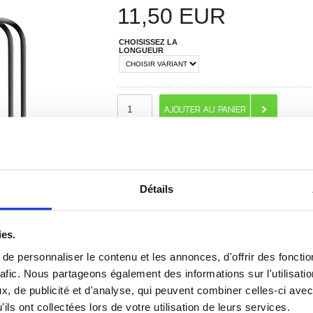
11,50
EUR
CHOISISSEZ LA
LONGUEUR
IL RESTE SEULEMENT 5 PRODUITS!
RECOMMANDÉS PAR MOBILE24
PASSEZ VOTRE COMMANDE D'ICI
Détails
66 HEURES 16 MIN. 01 SEC.
POUR L'EXPÉDITION AUJOURD'HUI
ies.
e personnaliser le contenu et les annonces, d'offrir des fonctio
 ? CONTACTEZ-NOUS !
CHAT EN DIRECT
rafic. Nous partageons également des informations sur l'utilisati
, de publicité et d'analyse, qui peuvent combiner celles-ci avec
ils ont collectées lors de votre utilisation de leurs services.