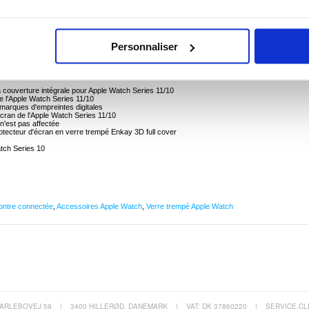
Full Cover pour Apple Watch Series 11, Apple Watch Series 10 - 2 Pièces
10 à l'aide de ce protecteur d'écran en verre trempé Enkay 3D full cover.
Personnaliser
s en plastique souple, il protégera l'écran de votre Apple Watch Series 11/10 de la
cts. Mince et très transparent, le protecteur d'écran en verre trempé Enkay 3D à couverture
lité de l'écran.
 couverture intégrale pour Apple Watch Series 11/10
de l'Apple Watch Series 11/10
marques d'empreintes digitales
l'écran de l'Apple Watch Series 11/10
 n'est pas affectée
tecteur d'écran en verre trempé Enkay 3D full cover
tch Series 10
ntre connectée
,
Accessoires Apple Watch
,
Verre trempé Apple Watch
ARLEBOVEJ 59
|
3400 HILLERØD, DANEMARK
|
VAT: DK 37860220
|
SERVICE.CL