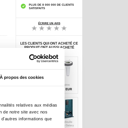
PLUS DE 8 000 000 DE CLIENTS
SATISFAITS
ÉCRIRE UN AVIS
LES CLIENTS QUI ONT ACHETÉ CE
PRODUIT ONT AUSSI ACHETÉ
À propos des cookies
Étui Apple Watch
ZX3351A
Series 11/10
Thermomètre
Tech-Protect
flottant sans fil
10,20 EUR
25,60 EUR
Defense360 avec
pour l'intérieur et
protecteur
l'extérieur
d'écran - 42mm -
Thermomètre de
Transparente
piscine à
nnalités relatives aux médias
affichage
numérique avec
on de notre site avec nos
support
 d'autres informations que
Pictet.Fino RH19
Étui Portefeuille
XL Mallette
Samsung Galaxy