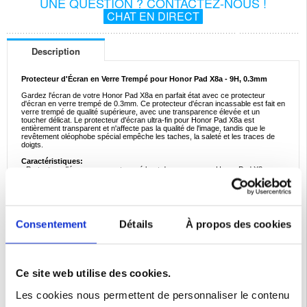
UNE QUESTION ? CONTACTEZ-NOUS !
CHAT EN DIRECT
Description
Protecteur d'Écran en Verre Trempé pour Honor Pad X8a - 9H, 0.3mm
Gardez l'écran de votre Honor Pad X8a en parfait état avec ce protecteur
d'écran en verre trempé de 0.3mm. Ce protecteur d'écran incassable est fait en
verre trempé de qualité supérieure, avec une transparence élevée et un
toucher délicat. Le protecteur d'écran ultra-fin pour Honor Pad X8a est
entièrement transparent et n'affecte pas la qualité de l'image, tandis que le
revêtement oléophobe spécial empêche les taches, la saleté et les traces de
doigts.
Caractéristiques:
- Protecteur d'écran en verre trempé haut de gamme pour Honor Pad X8a
- Protection fiable contre les rayures, les coups et les impacts mineurs
- Protecteur d'écran ultra fin avec un indice de dureté maximal
- Verre résistant aux éclats avec bords arrondis lisses pour une utilisation en
toute sécurité
- Il n'affecte pas la luminosité ni la sensibilité de l'écran tactile
- Avec un revêtement oléophobe qui facilite le nettoyage
Consentement
Détails
À propos des cookies
Veuillez noter: Ce protecteur d'écran ne couvre que la partie plate de l'écran.
Compatibilité:
Honor Pad X8a
Emballage:
Euroblister
Ce site web utilise des cookies.
Les cookies nous permettent de personnaliser le contenu
EAN: 5714122478740