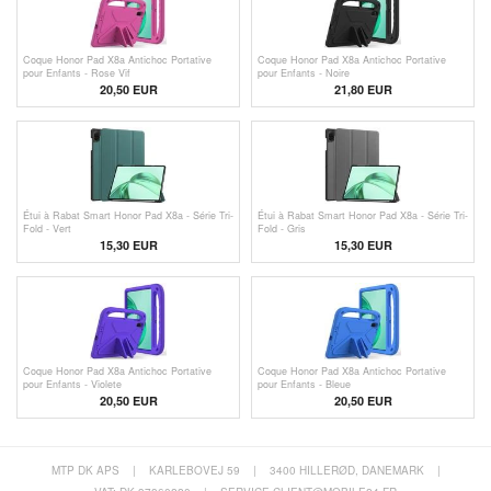
Coque Honor Pad X8a Antichoc Portative
Coque Honor Pad X8a Antichoc Portative
pour Enfants - Rose Vif
pour Enfants - Noire
20,50 EUR
21,80 EUR
Étui à Rabat Smart Honor Pad X8a - Série Tri-
Étui à Rabat Smart Honor Pad X8a - Série Tri-
Fold - Vert
Fold - Gris
15,30 EUR
15,30 EUR
Coque Honor Pad X8a Antichoc Portative
Coque Honor Pad X8a Antichoc Portative
pour Enfants - Violete
pour Enfants - Bleue
20,50 EUR
20,50 EUR
MTP DK APS
|
KARLEBOVEJ 59
|
3400 HILLERØD, DANEMARK
|