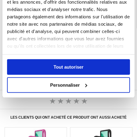
et les annonces, d'offrir des fonctionnalités relatives aux
Catégories associées:
Honor Pad X8a Coque & Accessoires
médias sociaux et d'analyser notre trafic. Nous
partageons également des informations sur l'utilisation de
notre site avec nos partenaires de médias sociaux, de
publicité et d'analyse, qui peuvent combiner celles-ci
LIVRAISON RAPIDE
avec d'autres informations que vous leur avez fournies
7 % DE RÉDUCTION
ou qu'ils ont collectées lors de votre utilisation de leurs
POUR LES MEMBRES DU CLUB24
services.
CHAT EN DIRECT :
LUN - VEN 10H - 22H
Tout autoriser
POLITIQUE DE RETOUR DE 30 JOURS
PLUS DE 8 000 000 DE CLIENTS
SATISFAITS
Personnaliser
ÉCRIRE UN AVIS
LES CLIENTS QUI ONT ACHETÉ CE PRODUIT ONT AUSSI ACHETÉ