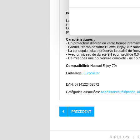
Description
Protecteur d’Écran en Verre Trempé pour Hua
Le protecteur d'écran en verre trempé pour Huawe
impacts et l'usure quotidienne. Avec ses découpes
Enjoy 70z, en conservant le profil élégant et la s
permettant de profiter de couleurs éclatantes et d
Caractéristiques :
- Un protecteur d'écran en verre trempé premiu
- Gardez l'écran de votre Huawei Enjoy 70z s
- La conception claire préserve la qualité de l'écr
- Avec un niveau de dureté 9H et un profil de 0.
- Ce n'est pas une couverture complète - ne couv
Compatibilité:
Huawei Enjoy 70z
Emballage:
Euroblister
EAN: 5714122462572
Catégories associées:
Accessoires téléphone
,
A
MTP DK APS
|
K