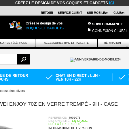
CRÉEZ LE DESIGN DE VOS COQUES ET GADGETS
ICI
RETOUR
SERVICE CLIENT
SUR MOBILE24
CLUB24
Créez le design de vos
SUIVI COMMANDE
COQUES ET GADGETS
CONNEXION CLUB24
SOIRES TÉLÉPHONE
ACCESSOIRES IPAD ET TABLETTE
RÉPARATION
QUE DE RETOUR
CHAT EN DIRECT : LUN -
OURS
VEN 10H - 22H
ccessoires divers
I ENJOY 70Z EN VERRE TREMPÉ - 9H - CASE
RÉFÉRENCE:
4006078
DISPONIBILITÉ:
EN STOCK.
PRÊT À ÊTRE EXPÉDIÉ
INFORMATIONS DE LIVRAISON