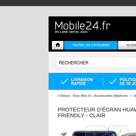
TOUTES LES CATÉGORIES
ACCES
LIVRAISON
POLITI
RAPIDE
DE 30 J
«
Retour
Vous êtes Ici :
Accessoires téléphone
A
PROTECTEUR D’ÉCRAN HUAWE
FRIENDLY - CLAIR