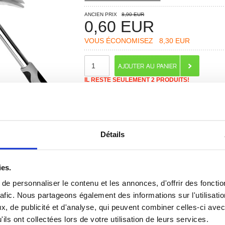
ANCIEN PRIX
8,90 EUR
0,60
EUR
VOUS ÉCONOMISEZ
8,30 EUR
IL RESTE SEULEMENT 2 PRODUITS!
RECOMMANDÉS PAR MOBILE24
PASSEZ VOTRE COMMANDE D'ICI
89 HEURES 00 MIN. 45 SEC.
Détails
POUR L'EXPÉDITION LUNDI.
ies.
e personnaliser le contenu et les annonces, d'offrir des fonctio
rafic. Nous partageons également des informations sur l'utilisati
 ? CONTACTEZ-NOUS !
CHAT EN DIRECT
, de publicité et d'analyse, qui peuvent combiner celles-ci avec
ils ont collectées lors de votre utilisation de leurs services.