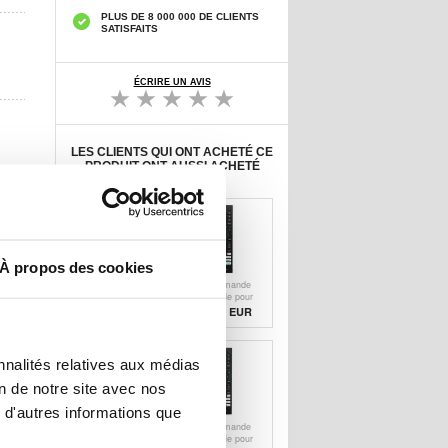
PLUS DE 8 000 000 DE CLIENTS
SATISFAITS
ÉCRIRE UN AVIS
LES CLIENTS QUI ONT ACHETÉ CE
PRODUIT ONT AUSSI ACHETÉ
À propos des cookies
Lecteur de cartes
Télécommande
à puce USB 2.0 -
universelle pour
SIM, ID, carte
Hisense TV -
15,30
EUR
11,50 EUR
bancaire - Noir
Equivalent à
ERF3G80H
nnalités relatives aux médias
on de notre site avec nos
 d'autres informations que
Télécommande
Télécommande
universelle pour
universelle pour