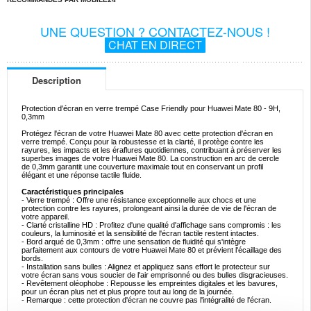
UNE QUESTION ? CONTACTEZ-NOUS !
CHAT EN DIRECT
Description
Protection d'écran en verre trempé Case Friendly pour Huawei Mate 80 - 9H,
0,3mm
Protégez l'écran de votre Huawei Mate 80 avec cette protection d'écran en
verre trempé. Conçu pour la robustesse et la clarté, il protège contre les
rayures, les impacts et les éraflures quotidiennes, contribuant à préserver les
superbes images de votre Huawei Mate 80. La construction en arc de cercle
de 0,3mm garantit une couverture maximale tout en conservant un profil
élégant et une réponse tactile fluide.
Caractéristiques principales
- Verre trempé : Offre une résistance exceptionnelle aux chocs et une
protection contre les rayures, prolongeant ainsi la durée de vie de l'écran de
votre appareil.
- Clarté cristalline HD : Profitez d'une qualité d'affichage sans compromis : les
couleurs, la luminosité et la sensibilité de l'écran tactile restent intactes.
- Bord arqué de 0,3mm : offre une sensation de fluidité qui s'intègre
parfaitement aux contours de votre Huawei Mate 80 et prévient l'écaillage des
bords.
- Installation sans bulles : Alignez et appliquez sans effort le protecteur sur
votre écran sans vous soucier de l'air emprisonné ou des bulles disgracieuses.
- Revêtement oléophobe : Repousse les empreintes digitales et les bavures,
pour un écran plus net et plus propre tout au long de la journée.
- Remarque : cette protection d'écran ne couvre pas l'intégralité de l'écran.