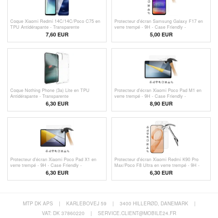
Coque Xiaomi Redmi 14C/14C/Poco C75 en
Protecteur d'écran Samsung Galaxy F17 en
TPU Antidérapante - Transparente
verre trempé - 9H - Case Friendly -
Transparente
7,60 EUR
5,00
EUR
Coque Nothing Phone (3a) Lite en TPU
Protecteur d'écran Xiaomi Poco Pad M1 en
Antidérapante - Transparente
verre trempé - 9H - Case Friendly -
Transparente
6,30 EUR
8,90
EUR
Protecteur d'écran Xiaomi Poco Pad X1 en
Protecteur d'écran Xiaomi Redmi K90 Pro
verre trempé - 9H - Case Friendly -
Max/Poco F8 Ultra en verre trempé - 9H -
Transparente
Case Friendly - Transparente
6,30
EUR
6,30
EUR
MTP DK APS
|
KARLEBOVEJ 59
|
3400 HILLERØD, DANEMARK
|
VAT: DK 37860220
|
SERVICE.CLIENT@MOBILE24.FR