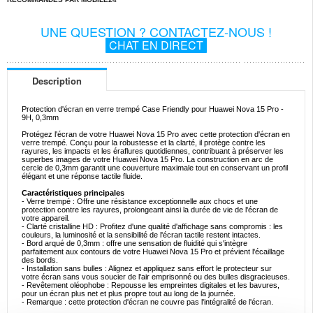
UNE QUESTION ? CONTACTEZ-NOUS !
CHAT EN DIRECT
Description
Protection d'écran en verre trempé Case Friendly pour Huawei Nova 15 Pro -
9H, 0,3mm
Protégez l'écran de votre Huawei Nova 15 Pro avec cette protection d'écran en
verre trempé. Conçu pour la robustesse et la clarté, il protège contre les
rayures, les impacts et les éraflures quotidiennes, contribuant à préserver les
superbes images de votre Huawei Nova 15 Pro. La construction en arc de
cercle de 0,3mm garantit une couverture maximale tout en conservant un profil
élégant et une réponse tactile fluide.
Caractéristiques principales
- Verre trempé : Offre une résistance exceptionnelle aux chocs et une
protection contre les rayures, prolongeant ainsi la durée de vie de l'écran de
votre appareil.
- Clarté cristalline HD : Profitez d'une qualité d'affichage sans compromis : les
couleurs, la luminosité et la sensibilité de l'écran tactile restent intactes.
- Bord arqué de 0,3mm : offre une sensation de fluidité qui s'intègre
parfaitement aux contours de votre Huawei Nova 15 Pro et prévient l'écaillage
des bords.
- Installation sans bulles : Alignez et appliquez sans effort le protecteur sur
votre écran sans vous soucier de l'air emprisonné ou des bulles disgracieuses.
- Revêtement oléophobe : Repousse les empreintes digitales et les bavures,
pour un écran plus net et plus propre tout au long de la journée.
- Remarque : cette protection d'écran ne couvre pas l'intégralité de l'écran.