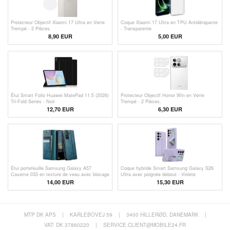
Protecteur Objectif Xiaomi 17 Ultra en Verre
Coque Xiaomi 17 Ultra en TPU Antidérapante
Trempé - 2 Pièces.
- Transparente
8,90 EUR
5,00
EUR
Étui Smart Folio Huawei MatePad 11.5 (2026)
Protecteur Objectif Honor Win en Verre
Tri-Fold Series - Noir
Trempé - 2 Pièces.
12,70
EUR
6,30
EUR
Étui portefeuille Samsung Galaxy A57
Coque hybride Smart Samsung Galaxy S26
Caseme 033 en texture de veau avec blocage
Ultra avec poignée debout - Violete
RFID
14,00 EUR
15,30
EUR
MTP DK APS
|
KARLEBOVEJ 59
|
3400 HILLERØD, DANEMARK
|
VAT: DK 37860220
|
SERVICE.CLIENT@MOBILE24.FR