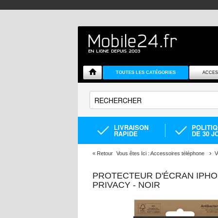
TOUTES LES CATÉGORIES
ACCES
LIVRAISON
POLITI
RAPIDE
DE 30 J
«
Retour
Vous êtes Ici :
Accessoires téléphone
V
PROTECTEUR D'ÉCRAN IPHON
PRIVACY - NOIR