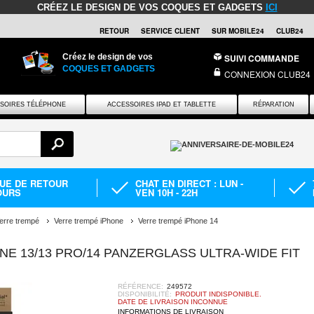
CRÉEZ LE DESIGN DE VOS COQUES ET GADGETS
ICI
RETOUR
SERVICE CLIENT
SUR MOBILE24
CLUB24
Créez le design de vos
SUIVI COMMANDE
COQUES ET GADGETS
CONNEXION CLUB24
SOIRES TÉLÉPHONE
ACCESSOIRES IPAD ET TABLETTE
RÉPARATION
QUE DE RETOUR
CHAT EN DIRECT : LUN -
OURS
VEN 10H - 22H
erre trempé
Verre trempé iPhone
Verre trempé iPhone 14
E 13/13 PRO/14 PANZERGLASS ULTRA-WIDE FIT
RÉFÉRENCE:
249572
DISPONIBILITÉ:
PRODUIT INDISPONIBLE.
DATE DE LIVRAISON INCONNUE
INFORMATIONS DE LIVRAISON