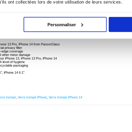
ils ont collectées lors de votre utilisation de leurs services.
ss Ultra-Wide Fit Privacy AntiBacterial pour iPhone 13, iPhone 13 Pro, iPhone 14
3 Pro, iPhone 14 will stay confidential thanks to the PanzerGlass Ultra-Wide Fit Privacy
Personnaliser
ctor features a specially designed privacy filter that keeps the content of your display
tector for iPhone 13, iPhone 13 Pro, iPhone 14 is coated with an antibacterial and anti-
ch sensibility.
iPhone 13 Pro, iPhone 14 from PanzerGlass
al privacy filter
to-edge coverage
nd other minor damage
your iPhone 13, iPhone 13 Pro, iPhone 14
gh level of hygiene
recyclable packaging
1", iPhone 14 6.1"
erre trempé
,
Verre trempé iPhone
,
Verre trempé iPhone 14