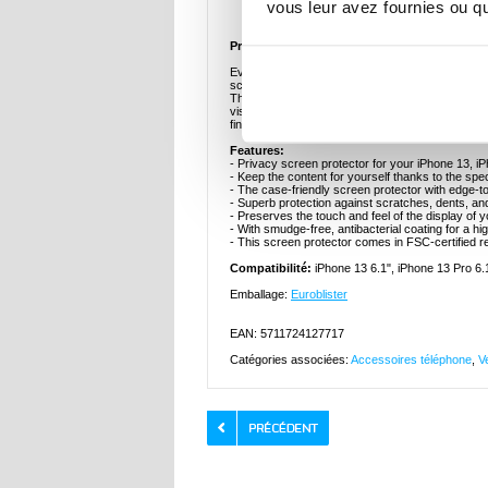
Description
vous leur avez fournies ou qu'
Protecteur d'Écran en Verre Trempé PanzerGla
Everything displayed on your iPhone 13, iPhone 1
screen protector.
This diamond-strength tempered glass screen prote
visible only to you. This full-coverage screen pro
fingerprint oleophobic layer and preserves full tou
Features:
- Privacy screen protector for your iPhone 13, 
- Keep the content for yourself thanks to the speci
- The case-friendly screen protector with edge-
- Superb protection against scratches, dents, a
- Preserves the touch and feel of the display of 
- With smudge-free, antibacterial coating for a hi
- This screen protector comes in FSC-certified 
Compatibilité:
iPhone 13 6.1", iPhone 13 Pro 6.
Emballage:
Euroblister
EAN: 5711724127717
Catégories associées:
Accessoires téléphone
,
V