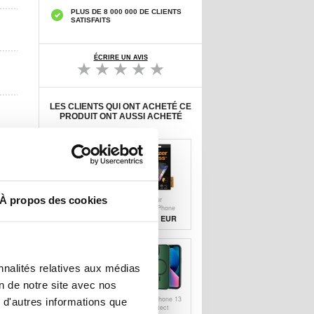
PLUS DE 8 000 000 DE CLIENTS
SATISFAITS
ÉCRIRE UN AVIS
LES CLIENTS QUI ONT ACHETÉ CE
PRODUIT ONT AUSSI ACHETÉ
À propos des cookies
Protecteur
Protecteur
d'Écran iPhone
d'Écran iPhone
12/12 Pro
XR / iPhone 11
25,60 EUR
28,20 EUR
PanzerGlass
PanzerGlass CF
Privacy CF - Noir
Privacy - Noir
nnalités relatives aux médias
on de notre site avec nos
Protecteur
Coque iPhone 13
 d'autres informations que
d'écran iPhone
Tech-Protect