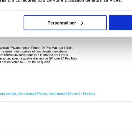
ils ont collectées lors de votre utilisation de leurs services.
Guardian Couverture Complète Intimité pour iPhone 14 Pro Max
 14 Pro Max protégé par ce protecteur d'écran en verre trempé de couverture complète de
Personnaliser
aute qualité.
 l'utilisateur, protégeant votre vie privée grâce à la technologie anti-PEP. Nillkin Guardian
es, gouttes et dégâts quotidiens. Le protecteur d'écran n'interférera pas avec la qualité de
ardian Privance pour iPhone 14 Pro Max par Nillkin
 rayures, des gouttes et des dégâts quotidiens
ant l'écran invisible pour tout le monde sauf vous
rera pas avec la qualité d'écran de l'iPhone 14 Pro Max
in est en verre AGC de haute qualité
erre trempé
,
Verre trempé iPhone
,
Verre trempé iPhone 14 Pro Max