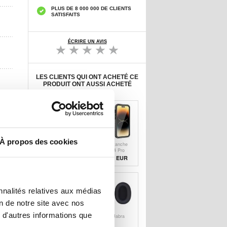
PLUS DE 8 000 000 DE CLIENTS
SATISFAITS
ÉCRIRE UN AVIS
LES CLIENTS QUI ONT ACHETÉ CE
PRODUIT ONT AUSSI ACHETÉ
À propos des cookies
Protecteur
Coque Étanche
d'Écran Google
iPhone 14 Pro
Pixel 7 en Verre
Max Redpepper
8,90 EUR
21,80 EUR
Trempé Dux
Pro - Noire
Ducis Medium
Alumina
nnalités relatives aux médias
on de notre site avec nos
 d'autres informations que
Coque iPhone 14
Casque Jabra
Pro Max Tech-
Elite 85h