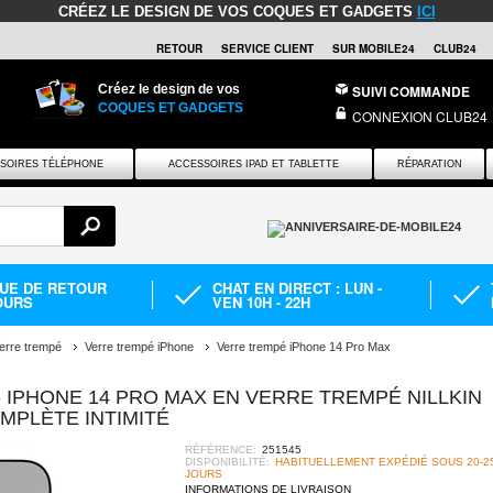
CRÉEZ LE DESIGN DE VOS COQUES ET GADGETS
ICI
RETOUR
SERVICE CLIENT
SUR MOBILE24
CLUB24
Créez le design de vos
SUIVI COMMANDE
COQUES ET GADGETS
CONNEXION CLUB24
SOIRES TÉLÉPHONE
ACCESSOIRES IPAD ET TABLETTE
RÉPARATION
QUE DE RETOUR
CHAT EN DIRECT : LUN -
OURS
VEN 10H - 22H
erre trempé
Verre trempé iPhone
Verre trempé iPhone 14 Pro Max
- IPHONE 14 PRO MAX EN VERRE TREMPÉ NILLKIN
PLÈTE INTIMITÉ
RÉFÉRENCE:
251545
DISPONIBILITÉ:
HABITUELLEMENT EXPÉDIÉ SOUS 20-2
JOURS
INFORMATIONS DE LIVRAISON