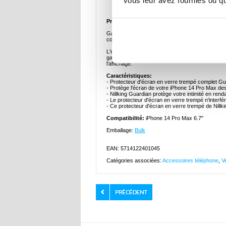
vous leur avez fournies ou qu'
Description
Protecteur d’Écran en Verre Trempé Nillkin 
Gardez votre intimité et l'écran de votre iPhone
couverture complète de couverture complète de h
L'écran est invisible pour tout le monde, sauf pour
gardera l'écran de l'iPhone 14 Pro Max sans rayur
l'affichage.
Caractéristiques:
- Protecteur d'écran en verre trempé complet Gu
- Protège l'écran de votre iPhone 14 Pro Max des
- Nillking Guardian protège votre intimité en rend
- Le protecteur d'écran en verre trempé n'interfé
- Ce protecteur d'écran en verre trempé de Nillk
Compatibilité:
iPhone 14 Pro Max 6.7"
Emballage:
Bulk
EAN: 5714122401045
Catégories associées:
Accessoires téléphone
,
V