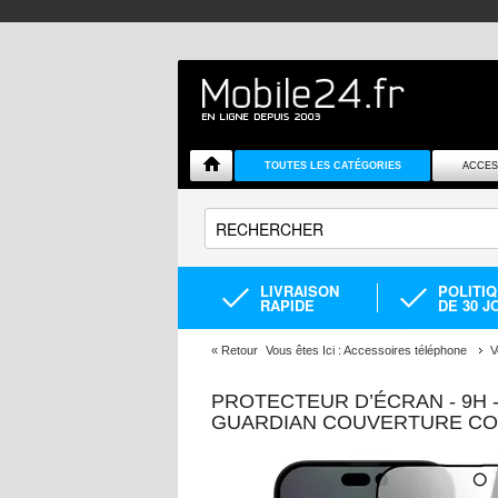
TOUTES LES CATÉGORIES
ACCES
LIVRAISON
POLITI
RAPIDE
DE 30 J
«
Retour
Vous êtes Ici :
Accessoires téléphone
V
PROTECTEUR D’ÉCRAN - 9H 
GUARDIAN COUVERTURE COM