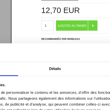
12,70
EUR
RECOMMANDÉS PAR MOBILE24
Détails
ies.
e personnaliser le contenu et les annonces, d'offrir des fonctio
 ? CONTACTEZ-NOUS !
CHAT EN DIRECT
rafic. Nous partageons également des informations sur l'utilisati
, de publicité et d'analyse, qui peuvent combiner celles-ci avec