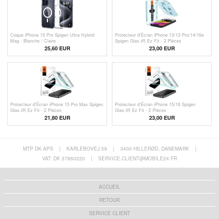
Coque iPhone 15 Pro Spigen Ultra Hybrid
Protecteur d'Écran iPhone 13/13 Pro/14/16e
Mag - Blanche / Claire
Spigen Glas.tR Ez Fit - 2 Pièces
25,60 EUR
23,00 EUR
Protecteur d'Écran iPhone 15 Pro Max Spigen
Protecteur d'Écran iPhone 15/16 Spigen
Glas.tR Ez Fit - 2 Pièces
Glas.tR Ez Fit - 2 Pièces
21,80 EUR
23,00 EUR
MTP DK APS
|
KARLEBOVEJ 59
|
3400 HILLERØD, DANEMARK
|
VAT: DK 37860220
|
SERVICE.CLIENT@MOBILE24.FR
ACCUEIL
RETOUR
SERVICE CLIENT