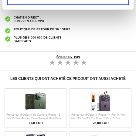
7 % DE RÉDUCTION
POUR LES MEMBRES DU CLUB24
CHAT EN DIRECT :
LUN - VEN 10H - 22H
POLITIQUE DE RETOUR DE 30 JOURS
PLUS DE 8 000 000 DE CLIENTS
SATISFAITS
ÉCRIRE UN AVIS
LES CLIENTS QUI ONT ACHETÉ CE PRODUIT ONT AUSSI ACHETÉ
Protecteur d'Objectif de Caméra iPhone 15
Protecteur d'Objectif iPhone 14 Pro/14 Pro
Pro/15 Pro Max en Verre Trempé Hofi Cam
Max/15 Pro/15 Pro Max/16 Pro/16 Pro
Pro+ - Transparente / Noir
Max/17 Pro/17 Pro Max Spigen Glas.tR Ez
7,60 EUR
23,00 EUR
Fit - Noir