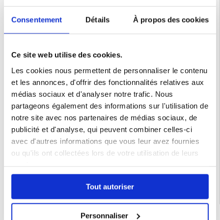
Compatibilité:
iPhone 15 Pro 6.1"
Emballage:
Euroblister
Consentement
Détails
À propos des cookies
EAN: 8809896752145
Ce site web utilise des cookies.
Les cookies nous permettent de personnaliser le contenu
et les annonces, d'offrir des fonctionnalités relatives aux
médias sociaux et d'analyser notre trafic. Nous
partageons également des informations sur l'utilisation de
notre site avec nos partenaires de médias sociaux, de
publicité et d'analyse, qui peuvent combiner celles-ci
avec d'autres informations que vous leur avez fournies
ou qu'ils ont collectées lors de votre utilisation de leurs
Catégories associées:
Bonnes affaires de la semaine
services.
Tout autoriser
Personnaliser
LIVRAISON RAPIDE