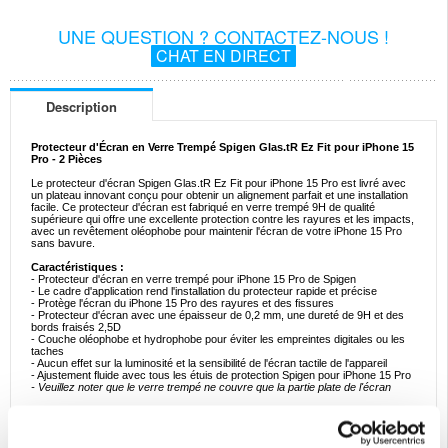
UNE QUESTION ? CONTACTEZ-NOUS !
CHAT EN DIRECT
Description
Protecteur d'Écran en Verre Trempé Spigen Glas.tR Ez Fit pour iPhone 15
Pro - 2 Pièces
Le protecteur d'écran Spigen Glas.tR Ez Fit pour iPhone 15 Pro est livré avec
un plateau innovant conçu pour obtenir un alignement parfait et une installation
facile. Ce protecteur d'écran est fabriqué en verre trempé 9H de qualité
supérieure qui offre une excellente protection contre les rayures et les impacts,
avec un revêtement oléophobe pour maintenir l'écran de votre iPhone 15 Pro
sans bavure.
Caractéristiques :
- Protecteur d'écran en verre trempé pour iPhone 15 Pro de Spigen
- Le cadre d'application rend l'installation du protecteur rapide et précise
- Protège l'écran du iPhone 15 Pro des rayures et des fissures
- Protecteur d'écran avec une épaisseur de 0,2 mm, une dureté de 9H et des
bords fraisés 2,5D
- Couche oléophobe et hydrophobe pour éviter les empreintes digitales ou les
taches
- Aucun effet sur la luminosité et la sensibilité de l'écran tactile de l'appareil
- Ajustement fluide avec tous les étuis de protection Spigen pour iPhone 15 Pro
- Veuillez noter que le verre trempé ne couvre que la partie plate de l'écran
Le forfait comprend :
- 2x Protecteurs d'écran Spigen Glas.tR Ez Fit
- 1x Kit d'installation