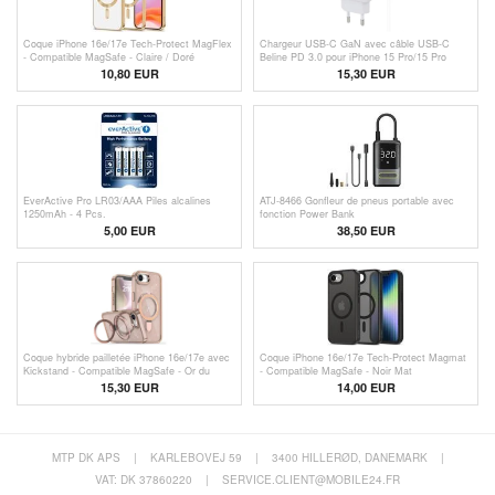
Coque iPhone 16e/17e Tech-Protect MagFlex
Chargeur USB-C GaN avec câble USB-C
- Compatible MagSafe - Claire / Doré
Beline PD 3.0 pour iPhone 15 Pro/15 Pro
Max/16 Pro/16 Pro Max - 30W - Blanc
10,80 EUR
15,30 EUR
EverActive Pro LR03/AAA Piles alcalines
ATJ-8466 Gonfleur de pneus portable avec
1250mAh - 4 Pcs.
fonction Power Bank
5,00 EUR
38,50
EUR
Coque hybride pailletée iPhone 16e/17e avec
Coque iPhone 16e/17e Tech-Protect Magmat
Kickstand - Compatible MagSafe - Or du
- Compatible MagSafe - Noir Mat
désert
15,30 EUR
14,00 EUR
MTP DK APS
|
KARLEBOVEJ 59
|
3400 HILLERØD, DANEMARK
|
VAT: DK 37860220
|
SERVICE.CLIENT@MOBILE24.FR