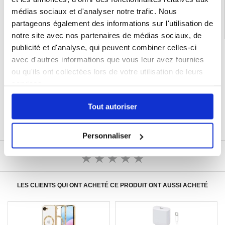
médias sociaux et d'analyser notre trafic. Nous
partageons également des informations sur l'utilisation de
notre site avec nos partenaires de médias sociaux, de
publicité et d'analyse, qui peuvent combiner celles-ci
LIVRAISON RAPIDE
avec d'autres informations que vous leur avez fournies
7 % DE RÉDUCTION
ou qu'ils ont collectées lors de votre utilisation de leurs
POUR LES MEMBRES DU CLUB24
services.
CHAT EN DIRECT :
LUN - VEN 10H - 22H
POLITIQUE DE RETOUR DE 30 JOURS
Tout autoriser
PLUS DE 8 000 000 DE CLIENTS
SATISFAITS
Personnaliser
ÉCRIRE UN AVIS
LES CLIENTS QUI ONT ACHETÉ CE PRODUIT ONT AUSSI ACHETÉ