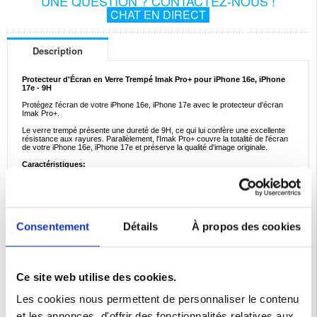
UNE QUESTION ? CONTACTEZ-NOUS !
CHAT EN DIRECT
Description
Protecteur d'Écran en Verre Trempé Imak Pro+ pour iPhone 16e, iPhone
17e - 9H
Protégez l'écran de votre iPhone 16e, iPhone 17e avec le protecteur d'écran
Imak Pro+.
Le verre trempé présente une dureté de 9H, ce qui lui confère une excellente
résistance aux rayures. Parallèlement, l'Imak Pro+ couvre la totalité de l'écran
de votre iPhone 16e, iPhone 17e et préserve la qualité d'image originale.
Caractéristiques:
- Protecteur d'écran pour iPhone 16e, iPhone 17e par Imak
- Fabriqué en verre trempé haut de gamme avec un revêtement oléophobe
- Couverture complète, garde l'ensemble de l'écran sans rayures
- Aucun impact sur la saturation et la luminosité de l'écran
- Conception incassable qui permet de l'utiliser en toute sécurité si elle est
fissurée
- Installation facile, ne laisse aucun résidu lors du retrait
Consentement
Détails
À propos des cookies
Compatibilité:
iPhone 16e, iPhone 17e
Emballage:
Euroblister
Ce site web utilise des cookies.
EAN: 5714122524591
Les cookies nous permettent de personnaliser le contenu
Catégories associées:
Accessoires téléphone
,
Verre trempé
,
Verre trempé
iPhone
,
Verre Trempé iPhone 16e
et les annonces, d'offrir des fonctionnalités relatives aux