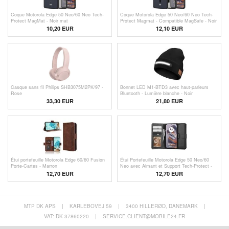
Coque Motorola Edge 50 Neo/60 Neo Tech-
Coque Motorola Edge 50 Neo/60 Neo Tech-
Protect MagMat - Noir mat
Protect Magmat - Compatible MagSafe - Noir
Mat
10,20 EUR
12,10 EUR
Casque sans fil Philips SHB3075M2PK/97 -
Bonnet LED M1-BTD3 avec haut-parleurs
Rose
Bluetooth - Lumière blanche - Noir
33,30 EUR
21,80
EUR
Étui portefeuille Motorola Edge 60/60 Fusion
Étui Portefeuille Motorola Edge 50 Neo/60
Porte-Cartes - Marron
Neo avec Aimant et Support Tech-Protect -
Noir
12,70 EUR
12,70 EUR
MTP DK APS
|
KARLEBOVEJ 59
|
3400 HILLERØD, DANEMARK
|
VAT: DK 37860220
|
SERVICE.CLIENT@MOBILE24.FR