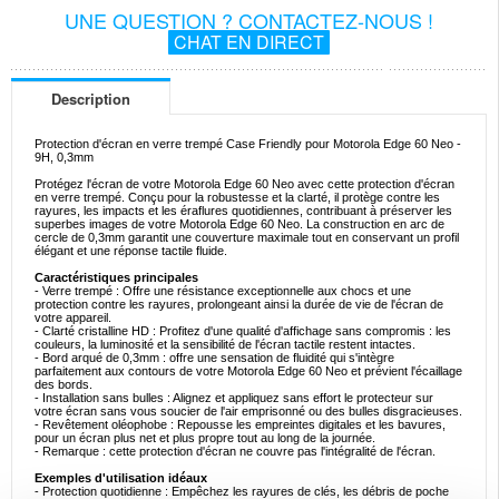
UNE QUESTION ? CONTACTEZ-NOUS !
CHAT EN DIRECT
Description
Protection d'écran en verre trempé Case Friendly pour Motorola Edge 60 Neo -
9H, 0,3mm
Protégez l'écran de votre Motorola Edge 60 Neo avec cette protection d'écran
en verre trempé. Conçu pour la robustesse et la clarté, il protège contre les
rayures, les impacts et les éraflures quotidiennes, contribuant à préserver les
superbes images de votre Motorola Edge 60 Neo. La construction en arc de
cercle de 0,3mm garantit une couverture maximale tout en conservant un profil
élégant et une réponse tactile fluide.
Caractéristiques principales
- Verre trempé : Offre une résistance exceptionnelle aux chocs et une
protection contre les rayures, prolongeant ainsi la durée de vie de l'écran de
votre appareil.
- Clarté cristalline HD : Profitez d'une qualité d'affichage sans compromis : les
couleurs, la luminosité et la sensibilité de l'écran tactile restent intactes.
- Bord arqué de 0,3mm : offre une sensation de fluidité qui s'intègre
parfaitement aux contours de votre Motorola Edge 60 Neo et prévient l'écaillage
des bords.
- Installation sans bulles : Alignez et appliquez sans effort le protecteur sur
votre écran sans vous soucier de l'air emprisonné ou des bulles disgracieuses.
- Revêtement oléophobe : Repousse les empreintes digitales et les bavures,
pour un écran plus net et plus propre tout au long de la journée.
- Remarque : cette protection d'écran ne couvre pas l'intégralité de l'écran.
Exemples d'utilisation idéaux
- Protection quotidienne : Empêchez les rayures de clés, les débris de poche