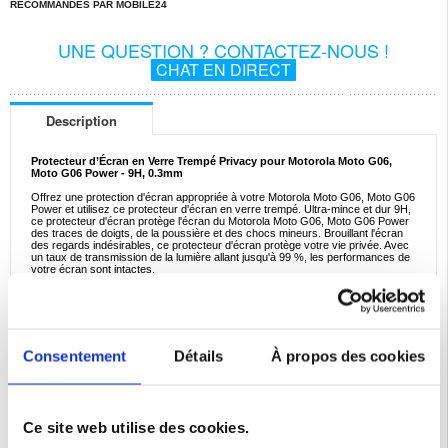
RECOMMANDÉS PAR MOBILE24
UNE QUESTION ? CONTACTEZ-NOUS !
CHAT EN DIRECT
Description
Protecteur d’Écran en Verre Trempé Privacy pour Motorola Moto G06,
Moto G06 Power - 9H, 0.3mm
Offrez une protection d'écran appropriée à votre Motorola Moto G06, Moto G06
Power et utilisez ce protecteur d'écran en verre trempé. Ultra-mince et dur 9H,
ce protecteur d'écran protège l'écran du Motorola Moto G06, Moto G06 Power
des traces de doigts, de la poussière et des chocs mineurs. Brouillant l'écran
des regards indésirables, ce protecteur d'écran protège votre vie privée. Avec
un taux de transmission de la lumière allant jusqu'à 99 %, les performances de
votre écran sont intactes.
Caractéristiques :
- Protecteur d'écran en verre trempé pour Motorola Moto G06, Moto G06
Power avec filtre de confidentialité
- Couvre entièrement la totalité de l'écran pour une protection optimale de
l'écran Motorola Moto G06, Moto G06 Power
- Taux de transmission de la lumière jusqu'à 99 %
Consentement
Détails
À propos des cookies
- Fournit une protection contre les rayures, la poussière et les taches
- Le filtre de confidentialité n'autorise pas les regards indésirables
- Installation facile sur votre Motorola Moto G06, Moto G06 Power
Compatibilité:
Motorola Moto G06, Motorola Moto G06 Power
Ce site web utilise des cookies.
Emballage:
Euroblister