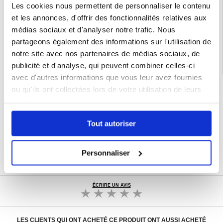
Les cookies nous permettent de personnaliser le contenu
EAN: 5714122587190
et les annonces, d'offrir des fonctionnalités relatives aux
Catégories associées:
Accessoires téléphone
,
Coque & Accessoires Motorola
,
médias sociaux et d'analyser notre trafic. Nous
Motorola Moto G06 Coque & Accessoires
partageons également des informations sur l'utilisation de
notre site avec nos partenaires de médias sociaux, de
publicité et d'analyse, qui peuvent combiner celles-ci
avec d'autres informations que vous leur avez fournies
LIVRAISON RAPIDE
ou qu'ils ont collectées lors de votre utilisation de leurs
services.
7 % DE RÉDUCTION
POUR LES MEMBRES DU CLUB24
CHAT EN DIRECT :
Tout autoriser
LUN - VEN 10H - 22H
POLITIQUE DE RETOUR DE 30 JOURS
Personnaliser
PLUS DE 8 000 000 DE CLIENTS
SATISFAITS
ÉCRIRE UN AVIS
LES CLIENTS QUI ONT ACHETÉ CE PRODUIT ONT AUSSI ACHETÉ