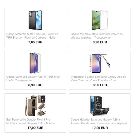
Coque Motorola Moto G06/G06 Power en
Coque Motorola Moto G06/G06 Power en
TPU Brossé - Fibre de Carbone - Noire
silicone antichoc - Transparente
7,60
EUR
8,90 EUR
Coque Samsung Galaxy A55 en TPU Imak
Protecteur d’Écran Samsung Galaxy A55 en
UX-5 - Transparente
Verre Trempé - Case Friendly - Clair
8,90 EUR
8,90 EUR
Étui Portefeuille Google Pixel 8 Pro
Coque Hybride Samsung Galaxy A26 à
Multifonctionnel Caseme C30 - Marron
Anneau Rotatif avec Protection pour Appareil
Photo - Noire
17,90 EUR
10,20 EUR