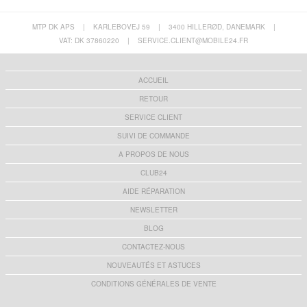
MTP DK APS
|
KARLEBOVEJ 59
|
3400 HILLERØD, DANEMARK
|
VAT: DK 37860220
|
SERVICE.CLIENT@MOBILE24.FR
ACCUEIL
RETOUR
SERVICE CLIENT
SUIVI DE COMMANDE
A PROPOS DE NOUS
CLUB24
AIDE RÉPARATION
NEWSLETTER
BLOG
CONTACTEZ-NOUS
NOUVEAUTÉS ET ASTUCES
CONDITIONS GÉNÉRALES DE VENTE