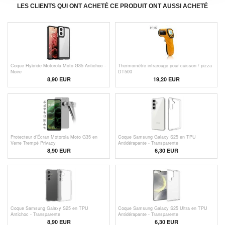
LES CLIENTS QUI ONT ACHETÉ CE PRODUIT ONT AUSSI ACHETÉ
Coque Hybride Motorola Moto G35 Antichoc -
Thermomètre infrarouge pour cuisson / pizza
Noire
DT500
8,90 EUR
19,20 EUR
Protecteur d’Écran Motorola Moto G35 en
Coque Samsung Galaxy S25 en TPU
Verre Trempé Privacy
Antidérapante - Transparente
8,90 EUR
6,30 EUR
Coque Samsung Galaxy S25 en TPU
Coque Samsung Galaxy S25 Ultra en TPU
Antichoc - Transparente
Antidérapante - Transparente
8,90 EUR
6,30 EUR