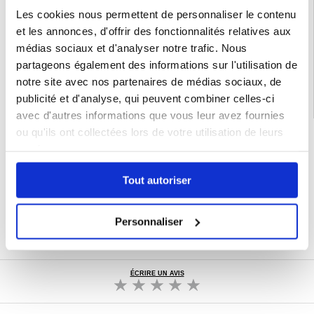
Emballage:
Euroblister
Les cookies nous permettent de personnaliser le contenu
et les annonces, d'offrir des fonctionnalités relatives aux
EAN: 5714122496638
médias sociaux et d'analyser notre trafic. Nous
Catégories associées:
Accessoires téléphone
,
Coque & Accessoires Motorola
,
Motorola Moto G35 Coque & Accessoires
partageons également des informations sur l'utilisation de
notre site avec nos partenaires de médias sociaux, de
publicité et d'analyse, qui peuvent combiner celles-ci
avec d'autres informations que vous leur avez fournies
ou qu'ils ont collectées lors de votre utilisation de leurs
LIVRAISON RAPIDE
services.
7 % DE RÉDUCTION
POUR LES MEMBRES DU CLUB24
Tout autoriser
CHAT EN DIRECT :
LUN - VEN 10H - 22H
POLITIQUE DE RETOUR DE 30 JOURS
Personnaliser
PLUS DE 8 000 000 DE CLIENTS
SATISFAITS
ÉCRIRE UN AVIS