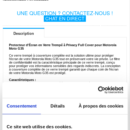
UNE QUESTION ? CONTACTEZ-NOUS !
CHAT EN DIRECT
Description
Protecteur d'Écran en Verre Trempé à Privacy Full Cover pour Motorola
Moto G35
Ce verre trempé à couverture complète est la solution ultime pour protéger
l'écran de votre Motorola Moto G35 tout en préservant votre vie privée. Le filtre
de confidentialité est la caractéristique principale de ce verre trempé, conçu
pour protéger vos informations sensibles des regards indiscrets. La conception
à couverture complète de ce verre trempé garantit que chaque coin de l'écran
de votre Motorola Moto G35 est protégé.
Caractéristiques :
- Protecteur d'écran en verre trempé à couverture complète pour Motorola
Moto G35
- Le filtre de confidentialité empêche les autres de voir votre écran
- Protège l'écran de votre Motorola Moto G35 des aléas quotidiens
- Évalué avec une dureté de 9H, ce qui signifie qu'il est 9 fois plus dur que le
verre ordinaire
- Le revêtement oléophobe résiste aux traces de doigts et à l'huile
Consentement
Détails
À propos des cookies
- Ce protecteur d'écran de confidentialité n'est PAS compatible avec le capteur
d'empreintes digitales Motorola Moto G35
* Ce protecteur d'écran en verre trempé ne brouille l'affichage que lorsque vous
le regardez de côté
Compatibilité :
Motorola Moto G35
Ce site web utilise des cookies.