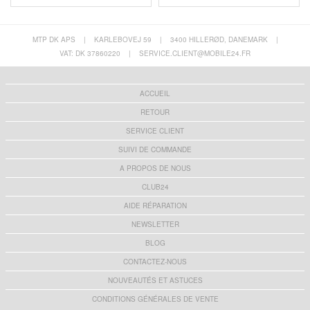
MTP DK APS
|
KARLEBOVEJ 59
|
3400 HILLERØD, DANEMARK
|
VAT: DK 37860220
|
SERVICE.CLIENT@MOBILE24.FR
ACCUEIL
RETOUR
SERVICE CLIENT
SUIVI DE COMMANDE
A PROPOS DE NOUS
CLUB24
AIDE RÉPARATION
NEWSLETTER
BLOG
CONTACTEZ-NOUS
NOUVEAUTÉS ET ASTUCES
CONDITIONS GÉNÉRALES DE VENTE