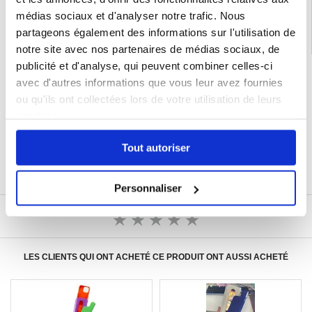
médias sociaux et d'analyser notre trafic. Nous
partageons également des informations sur l'utilisation de
notre site avec nos partenaires de médias sociaux, de
publicité et d'analyse, qui peuvent combiner celles-ci
LIVRAISON RAPIDE
avec d'autres informations que vous leur avez fournies
7 % DE RÉDUCTION
ou qu'ils ont collectées lors de votre utilisation de leurs
POUR LES MEMBRES DU CLUB24
services.
CHAT EN DIRECT :
LUN - VEN 10H - 22H
POLITIQUE DE RETOUR DE 30 JOURS
Tout autoriser
PLUS DE 8 000 000 DE CLIENTS
SATISFAITS
Personnaliser
ÉCRIRE UN AVIS
LES CLIENTS QUI ONT ACHETÉ CE PRODUIT ONT AUSSI ACHETÉ