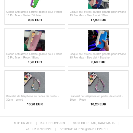
Coque anti-stress carotte géante pour iPhone
Coque anti-stress carotte géante pour iPhone
15 Pro Max - Verte / Violete
15 Pro Max - Bleu foncé / Blanc
0,60
EUR
17,90 EUR
Coque anti-stress carotte géante pour iPhone
Coque anti-stress carotte géante pour iPhone
15 Pro Max - Rose / Blanc
15 Pro Max - Bleu ciel / Blanche
1,20
EUR
0,60
EUR
Bracelet de téléphone en perles de cristal -
Bracelet de téléphone en perles de cristal -
30cm - coloré
30cm - Rose
10,20 EUR
10,20 EUR
MTP DK APS
|
KARLEBOVEJ 59
|
3400 HILLERØD, DANEMARK
|
VAT: DK 37860220
|
SERVICE.CLIENT@MOBILE24.FR