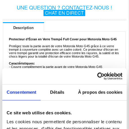
UNE QUESTION ? CONTACTEZ-NOUS !
CHAT EN DIRECT
Description
Protecteur d’Écran en Verre Trempé Full Cover pour Motorola Moto G45
Protégez toute la partie avant de votre Motorola Moto G45 grâce à ce verre
trempé à couverture complète avec un cadre coloré. Ce protecteur d'écran en
verre trempé garantit une protection efficace contre les rayures, la saleté et les
chocs légers pour la totalité d'écran de votre Motorola Moto G45.
Caractéristiques:
- Couvre complètement la partie avant de votre Motorola Moto G45
- Haute transparence, haute sensibilité et verre trempé incassable
- Le cadre coloré aux bords arrondis s'adapte parfaitement à votre Motorola
Moto G45
- Conçu avec un revêtement oléophobe qui le rend facile à nettoyer
- Installation facile sans bulles d'air grâce au dos auto-adhésif
Votre Motorola Moto G45 mérite une protection phénoménale et complète !
Consentement
Détails
À propos des cookies
Compatibilité:
Motorola Moto G45
Emballage:
Euroblister
Ce site web utilise des cookies.
EAN: 5714122488794
Les cookies nous permettent de personnaliser le contenu
Catégories associées:
Accessoires téléphone
,
Coque & Accessoires Motorola
,
Motorola Moto G45 Coque & Accessoires
et les annonces, d'offrir des fonctionnalités relatives aux