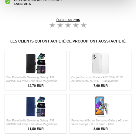
PLUS DE 8 000 000 DE CLIENTS
SATISFAITS
ÉCRIRE UN AVIS
LES CLIENTS QUI ONT ACHETÉ CE PRODUIT ONT AUSSI ACHETÉ
Étui Portefeuille Samsung Galaxy A32
Coque Samsung Galaxy A32 5G/M32 5G
5G/M32 5G avec Fermeture Magnétique -
Antidérapante en TPU - Transparente
Noir
12,70 EUR
7,60 EUR
Étui Portefeuille Samsung Galaxy A32
Protecteur d’Écran Samsung Galaxy A21s en
5G/M32 5G avec Fermeture Magnétique -
Verre Trempé - 9H, 0.3mm - Clair
Bleu
11,50 EUR
8,90 EUR