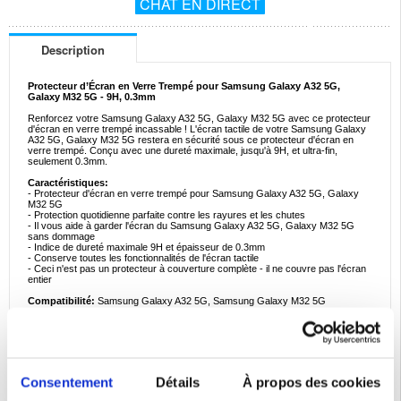
CHAT EN DIRECT
Description
Protecteur d’Écran en Verre Trempé pour Samsung Galaxy A32 5G,
Galaxy M32 5G - 9H, 0.3mm
Renforcez votre Samsung Galaxy A32 5G, Galaxy M32 5G avec ce protecteur
d'écran en verre trempé incassable ! L'écran tactile de votre Samsung Galaxy
A32 5G, Galaxy M32 5G restera en sécurité sous ce protecteur d'écran en
verre trempé. Conçu avec une dureté maximale, jusqu'à 9H, et ultra-fin,
seulement 0.3mm.
Caractéristiques:
- Protecteur d'écran en verre trempé pour Samsung Galaxy A32 5G, Galaxy
M32 5G
- Protection quotidienne parfaite contre les rayures et les chutes
- Il vous aide à garder l'écran du Samsung Galaxy A32 5G, Galaxy M32 5G
sans dommage
- Indice de dureté maximale 9H et épaisseur de 0.3mm
- Conserve toutes les fonctionnalités de l'écran tactile
- Ceci n'est pas un protecteur à couverture complète - il ne couvre pas l'écran
entier
Compatibilité:
Samsung Galaxy A32 5G, Samsung Galaxy M32 5G
Emballage:
Euroblister
EAN: 5712579954954
Consentement
Détails
À propos des cookies