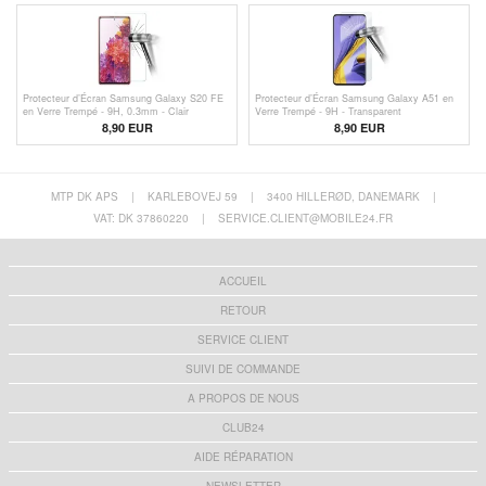
Protecteur d’Écran Samsung Galaxy S20 FE
Protecteur d’Écran Samsung Galaxy A51 en
en Verre Trempé - 9H, 0.3mm - Clair
Verre Trempé - 9H - Transparent
8,90 EUR
8,90 EUR
MTP DK APS
|
KARLEBOVEJ 59
|
3400 HILLERØD, DANEMARK
|
VAT: DK 37860220
|
SERVICE.CLIENT@MOBILE24.FR
ACCUEIL
RETOUR
SERVICE CLIENT
SUIVI DE COMMANDE
A PROPOS DE NOUS
CLUB24
AIDE RÉPARATION
NEWSLETTER