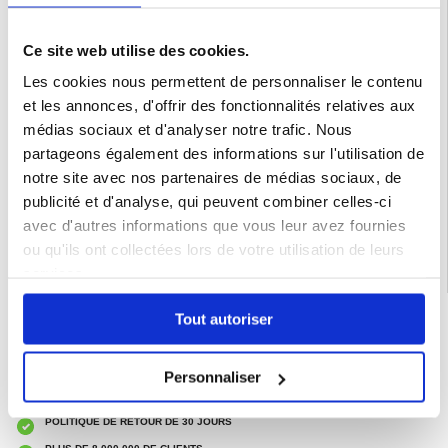
Ce site web utilise des cookies.
Les cookies nous permettent de personnaliser le contenu
et les annonces, d'offrir des fonctionnalités relatives aux
médias sociaux et d'analyser notre trafic. Nous
partageons également des informations sur l'utilisation de
notre site avec nos partenaires de médias sociaux, de
Catégories associées:
Accessoires téléphone
,
Verre trempé
,
Verre trempé
publicité et d'analyse, qui peuvent combiner celles-ci
Samsung
,
Verre trempé Samsung Galaxy A32 5G
avec d'autres informations que vous leur avez fournies
ou qu'ils ont collectées lors de votre utilisation de leurs
services.
Tout autoriser
LIVRAISON RAPIDE
7 % DE RÉDUCTION
POUR LES MEMBRES DU CLUB24
Personnaliser
CHAT EN DIRECT :
LUN - VEN 10H - 22H
POLITIQUE DE RETOUR DE 30 JOURS