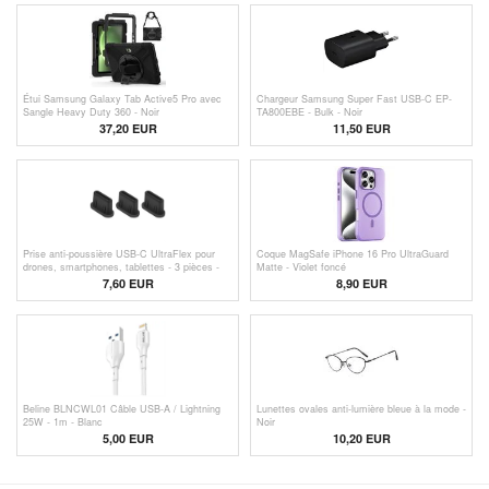
Étui Samsung Galaxy Tab Active5 Pro avec
Chargeur Samsung Super Fast USB-C EP-
Sangle Heavy Duty 360 - Noir
TA800EBE - Bulk - Noir
37,20 EUR
11,50
EUR
Prise anti-poussière USB-C UltraFlex pour
Coque MagSafe iPhone 16 Pro UltraGuard
drones, smartphones, tablettes - 3 pièces -
Matte - Violet foncé
Noir
7,60
EUR
8,90 EUR
Beline BLNCWL01 Câble USB-A / Lightning
Lunettes ovales anti-lumière bleue à la mode -
25W - 1m - Blanc
Noir
5,00 EUR
10,20
EUR