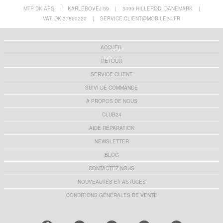
MTP DK APS
|
KARLEBOVEJ 59
|
3400 HILLERØD, DANEMARK
|
VAT: DK 37860220
|
SERVICE.CLIENT@MOBILE24.FR
ACCUEIL
RETOUR
SERVICE CLIENT
SUIVI DE COMMANDE
A PROPOS DE NOUS
CLUB24
AIDE RÉPARATION
NEWSLETTER
BLOG
CONTACTEZ-NOUS
NOUVEAUTÉS ET ASTUCES
CONDITIONS GÉNÉRALES DE VENTE