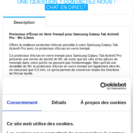
UNE QUESTION ? CONTACTEZ-NOUS !
CHAT EN DIRECT
Description
Protecteur d’Écran en Verre Trempé pour Samsung Galaxy Tab Active5
Pro - 9H, 0.3mm
Offrez la meilleure protection d'écran possible à votre Samsung Galaxy Tab
Active5 Pro avec ce protecteur d'écran en verre trempé.
Ce protecteur d'écran en verre trempé pour Samsung Galaxy Tab Active5 Pro
présente une norme de dureté de 9H, de sorte que les clés et les pièces de
monnaie dans votre poche ne peuvent pas l'endommager. Bien qu'il ait une
durabilité de 9H, le protecteur d'écran en verre trempé est également ultra-fin,
ne mesurant que 0,3 mm, ce qui lui permet de conserver toutes les fonctions
de l'écran tactile.
Caractéristiques :
- Un protecteur d'écran en verre trempé transparent pour Samsung Galaxy
Tab Active5 Pro
- Fournit une protection quotidienne essentielle pour votre Samsung Galaxy
Tab Active5 Pro
- Conception incassable avec un indice de dureté de 9H
Consentement
Détails
À propos des cookies
- Profil ultra fin qui conserve toutes les fonctions de l'écran tactile
- Ce n'est pas une couverture complète - ne couvre pas tout l'écran
Compatibilité:
Samsung Galaxy Tab Active5 Pro
Emballage:
Euroblister
Ce site web utilise des cookies.
EAN: 5714122543035
Les cookies nous permettent de personnaliser le contenu