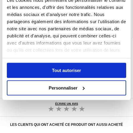
Catégories associées:
Accessoires iPad et accessoires tablette
,
Coque &
et les annonces, d'offrir des fonctionnalités relatives aux
Accessoires tablette
,
Coque & Accessoires tablette Samsung
,
Samsung
Galaxy Tab Active5 Pro Coque & Accessoires
médias sociaux et d'analyser notre trafic. Nous
partageons également des informations sur l'utilisation de
notre site avec nos partenaires de médias sociaux, de
publicité et d'analyse, qui peuvent combiner celles-ci
avec d'autres informations que vous leur avez fournies
LIVRAISON RAPIDE
ou qu'ils ont collectées lors de votre utilisation de leurs
7 % DE RÉDUCTION
services.
POUR LES MEMBRES DU CLUB24
CHAT EN DIRECT :
LUN - VEN 10H - 22H
Tout autoriser
POLITIQUE DE RETOUR DE 30 JOURS
PLUS DE 8 000 000 DE CLIENTS
Personnaliser
SATISFAITS
ÉCRIRE UN AVIS
LES CLIENTS QUI ONT ACHETÉ CE PRODUIT ONT AUSSI ACHETÉ