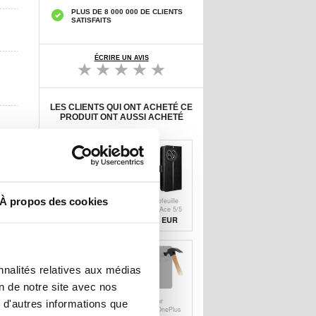
PLUS DE 8 000 000 DE CLIENTS
SATISFAITS
ÉCRIRE UN AVIS
LES CLIENTS QUI ONT ACHETÉ CE
PRODUIT ONT AUSSI ACHETÉ
À propos des cookies
Coque Xiaomi
Étui Portefeuille
Poco M7 Pro 5G
OnePlus Ace 5/5
en TPU Imak
Pro/13R avec
1,20
EUR
10,20
EUR
Drop-Proof -
Fermeture
Transparente
Magnétique -
Noir
nnalités relatives aux médias
on de notre site avec nos
Coque Hybride
Protecteur
 d'autres informations que
OnePlus Ace 5/5
d’Écran OnePlus