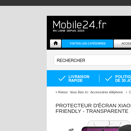
TOUTES LES CATÉGORIES
ACCES
LIVRAISON
POLITI
RAPIDE
DE 30 J
«
Retour
Vous êtes Ici :
Accessoires téléphone
C
PROTECTEUR D'ÉCRAN XIAO
FRIENDLY - TRANSPARENTE