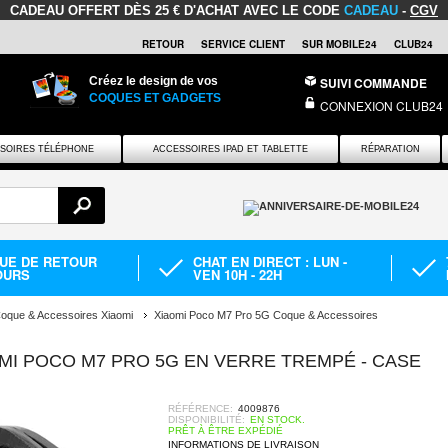
CADEAU OFFERT
DÈS 25 € D'ACHAT AVEC LE CODE
CADEAU
-
CGV
RETOUR
SERVICE CLIENT
SUR MOBILE24
CLUB24
Créez le design de vos
SUIVI COMMANDE
COQUES ET GADGETS
CONNEXION CLUB24
SOIRES TÉLÉPHONE
ACCESSOIRES IPAD ET TABLETTE
RÉPARATION
QUE DE RETOUR
CHAT EN DIRECT : LUN -
OURS
VEN 10H - 22H
oque & Accessoires Xiaomi
Xiaomi Poco M7 Pro 5G Coque & Accessoires
MI POCO M7 PRO 5G EN VERRE TREMPÉ - CASE
RÉFÉRENCE:
4009876
DISPONIBILITÉ:
EN STOCK.
PRÊT À ÊTRE EXPÉDIÉ
INFORMATIONS DE LIVRAISON