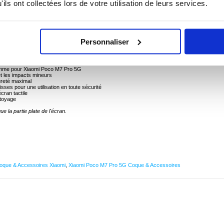
ils ont collectées lors de votre utilisation de leurs services.
aomi Poco M7 Pro 5G - 9H, 0.3mm
n parfait état avec ce protecteur d'écran en verre trempé de 0.3mm. Ce protecteur d'écran
périeure, avec une transparence élevée et un toucher délicat. Le protecteur d'écran ultra-fin
Personnaliser
parent et n'affecte pas la qualité de l'image, tandis que le revêtement oléophobe spécial
igts.
gamme pour Xiaomi Poco M7 Pro 5G
et les impacts mineurs
dureté maximal
isses pour une utilisation en toute sécurité
écran tactile
ttoyage
e la partie plate de l'écran.
oque & Accessoires Xiaomi
,
Xiaomi Poco M7 Pro 5G Coque & Accessoires