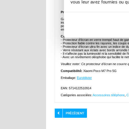
Description
vous leur avez fournies ou qu'
Protecteur d'Écran en Verre Trempé pour Xi
Gardez l'écran de votre Xiaomi Poco M7 Pro 5G e
incassable est fait en verre trempé de qualité su
pour Xiaomi Poco M7 Pro 5G est entièrement trans
empêche les taches, la saleté et les traces de do
Caractéristiques:
- Protecteur d'écran en verre trempé haut de 
- Protection fiable contre les rayures, les coups 
- Protecteur d'écran ultra fin avec un indice de 
- Verre résistant aux éclats avec bords arrondis l
- Il n'affecte pas la luminosité ni la sensibilité de l'
- Avec un revêtement oléophobe qui facilite le ne
Veuillez noter: Ce protecteur d'écran ne couvre qu
Compatibilité:
Xiaomi Poco M7 Pro 5G
Emballage:
Euroblister
EAN: 5714122510914
Catégories associées:
Accessoires téléphone
,
C