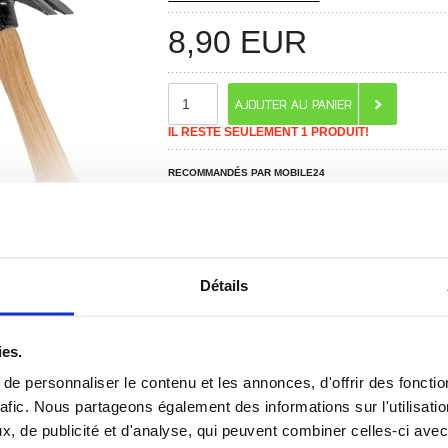
8,90
EUR
IL RESTE SEULEMENT 1 PRODUIT!
RECOMMANDÉS PAR MOBILE24
Détails
ies.
e personnaliser le contenu et les annonces, d'offrir des fonctio
 ? CONTACTEZ-NOUS !
CHAT EN DIRECT
rafic. Nous partageons également des informations sur l'utilisati
, de publicité et d'analyse, qui peuvent combiner celles-ci avec