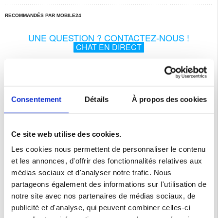
RECOMMANDÉS PAR MOBILE24
UNE QUESTION ? CONTACTEZ-NOUS !
CHAT EN DIRECT
Description
Protecteur d’Écran en Verre Trempé Full Cover pour Xiaomi Redmi A4
Consentement
Détails
À propos des cookies
Protégez toute la partie avant de votre Xiaomi Redmi A4 grâce à ce verre
trempé à couverture complète avec un cadre coloré. Ce protecteur d'écran en
verre trempé garantit une protection efficace contre les rayures, la saleté et les
chocs légers pour la totalité d'écran de votre Xiaomi Redmi A4.
Ce site web utilise des cookies.
Caractéristiques:
- Couvre complètement la partie avant de votre Xiaomi Redmi A4
- Haute transparence, haute sensibilité et verre trempé incassable
Les cookies nous permettent de personnaliser le contenu
- Le cadre coloré aux bords arrondis s'adapte parfaitement à votre Xiaomi
Redmi A4
et les annonces, d'offrir des fonctionnalités relatives aux
- Conçu avec un revêtement oléophobe qui le rend facile à nettoyer
- Installation facile sans bulles d'air grâce au dos auto-adhésif
médias sociaux et d'analyser notre trafic. Nous
Votre Xiaomi Redmi A4 mérite une protection phénoménale et complète !
partageons également des informations sur l'utilisation de
Compatibilité:
Xiaomi Redmi A4
notre site avec nos partenaires de médias sociaux, de
Emballage:
Euroblister
publicité et d'analyse, qui peuvent combiner celles-ci