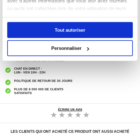
avec d'autres informations que vous leur avez fournies
EAN: 5714122510013
ou qu'ils ont collectées lors de votre utilisation de leurs
Catégories associées:
Accessoires téléphone
,
Coque & Accessoires Xiaomi
,
Xiaomi Redmi A4 Coque & Accessoires
services.
Tout autoriser
Personnaliser
LIVRAISON RAPIDE
7 % DE RÉDUCTION
POUR LES MEMBRES DU CLUB24
CHAT EN DIRECT :
LUN - VEN 10H - 22H
POLITIQUE DE RETOUR DE 30 JOURS
PLUS DE 8 000 000 DE CLIENTS
SATISFAITS
ÉCRIRE UN AVIS
LES CLIENTS QUI ONT ACHETÉ CE PRODUIT ONT AUSSI ACHETÉ