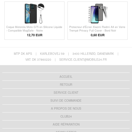
Coque Motorola Moto G75 en Silicone Liquide
Protecteur d'Écran Xiaomi Redmi A4 en Verre
- Compatible MagSafe - Noire
Trempé Privacy Full Cover - Bord Noir
12,70 EUR
0,60
EUR
MTP DK APS
|
KARLEBOVEJ 59
|
3400 HILLERØD, DANEMARK
|
VAT: DK 37860220
|
SERVICE.CLIENT@MOBILE24.FR
ACCUEIL
RETOUR
SERVICE CLIENT
SUIVI DE COMMANDE
A PROPOS DE NOUS
CLUB24
AIDE RÉPARATION