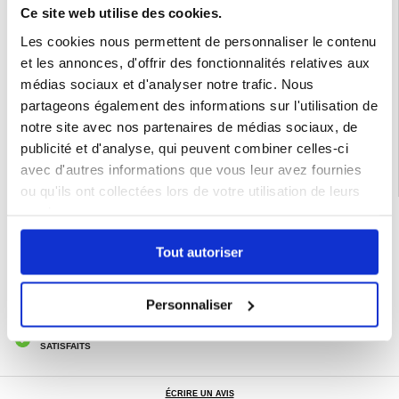
le regardez de côté
Ce site web utilise des cookies.
Compatibilité :
Xiaomi Redmi K90 Pro Max, Xiaomi Poco F8 Ultra
Les cookies nous permettent de personnaliser le contenu
Emballage:
Euroblister
et les annonces, d'offrir des fonctionnalités relatives aux
médias sociaux et d'analyser notre trafic. Nous
EAN: 5714122603128
partageons également des informations sur l'utilisation de
Catégories associées:
Accessoires téléphone
,
Coque & Accessoires Xiaomi
,
Xiaomi Redmi K90 Pro Max Coque & Accessoires
notre site avec nos partenaires de médias sociaux, de
publicité et d'analyse, qui peuvent combiner celles-ci
avec d'autres informations que vous leur avez fournies
ou qu'ils ont collectées lors de votre utilisation de leurs
services.
LIVRAISON RAPIDE
7 % DE RÉDUCTION
Tout autoriser
POUR LES MEMBRES DU CLUB24
CHAT EN DIRECT :
LUN - VEN 10H - 22H
Personnaliser
POLITIQUE DE RETOUR DE 30 JOURS
PLUS DE 8 000 000 DE CLIENTS
SATISFAITS
ÉCRIRE UN AVIS