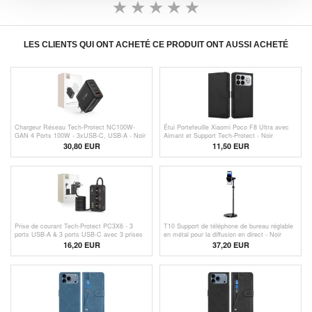
LES CLIENTS QUI ONT ACHETÉ CE PRODUIT ONT AUSSI ACHETÉ
Chargeur Réseau Tech-Protect NC100W-
Étui Portefeuille Xiaomi Poco F8 Ultra avec
GAN 4 Ports 100W - 3xUSB-C, USB-A - Noir
Aimant et Support Tech-Protect - Noir
30,80 EUR
11,50
EUR
Prise de courant Tech-Protect PC3X6 - 3
T10 Support de téléphone de bureau réglable
ports USB-A & 3 ports USB-C avec 3 prises
en métal pour la diffusion en direct - Noir
électriques, 200cm - Noir
16,20
EUR
37,20 EUR