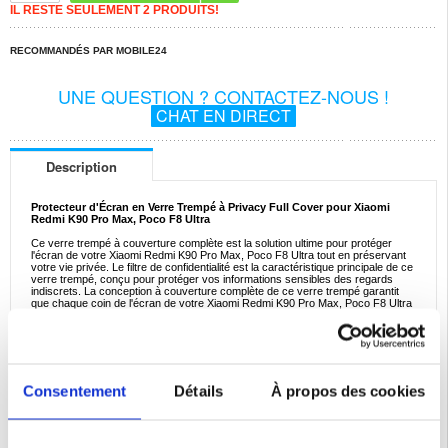
IL RESTE SEULEMENT 2 PRODUITS!
RECOMMANDÉS PAR MOBILE24
UNE QUESTION ? CONTACTEZ-NOUS !
CHAT EN DIRECT
Description
Protecteur d'Écran en Verre Trempé à Privacy Full Cover pour Xiaomi
Redmi K90 Pro Max, Poco F8 Ultra
Ce verre trempé à couverture complète est la solution ultime pour protéger
l'écran de votre Xiaomi Redmi K90 Pro Max, Poco F8 Ultra tout en préservant
votre vie privée. Le filtre de confidentialité est la caractéristique principale de ce
verre trempé, conçu pour protéger vos informations sensibles des regards
indiscrets. La conception à couverture complète de ce verre trempé garantit
que chaque coin de l'écran de votre Xiaomi Redmi K90 Pro Max, Poco F8 Ultra
est protégé.
Caractéristiques :
- Protecteur d'écran en verre trempé à couverture complète pour Xiaomi Redmi
K90 Pro Max, Poco F8 Ultra
- Le filtre de confidentialité empêche les autres de voir votre écran
- Protège l'écran de votre Xiaomi Redmi K90 Pro Max, Poco F8 Ultra des aléas
Consentement
Détails
À propos des cookies
quotidiens
- Évalué avec une dureté de 9H, ce qui signifie qu'il est 9 fois plus dur que le
verre ordinaire
- Le revêtement oléophobe résiste aux traces de doigts et à l'huile
* Ce protecteur d'écran en verre trempé ne brouille l'affichage que lorsque vous