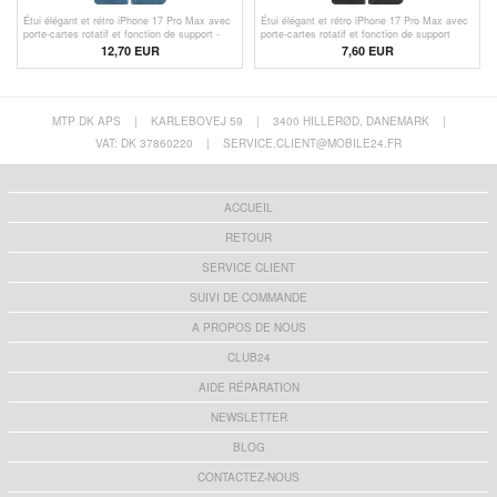
Étui élégant et rétro iPhone 17 Pro Max avec
Étui élégant et rétro iPhone 17 Pro Max avec
porte-cartes rotatif et fonction de support -
porte-cartes rotatif et fonction de support
Bleu
12,70 EUR
7,60
EUR
MTP DK APS
|
KARLEBOVEJ 59
|
3400 HILLERØD, DANEMARK
|
VAT: DK 37860220
|
SERVICE.CLIENT@MOBILE24.FR
ACCUEIL
RETOUR
SERVICE CLIENT
SUIVI DE COMMANDE
A PROPOS DE NOUS
CLUB24
AIDE RÉPARATION
NEWSLETTER
BLOG
CONTACTEZ-NOUS