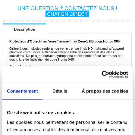
UNE QUESTION ? CONTACTEZ-NOUS !
CHAT EN DIRECT
Description
Protecteur d'Objectif en Verre Trempé Imak 2-en-1 HD pour Honor X60i
Grâce à ses multiples renforts, ce verre trempé Imak HD maintiendra l'appareil
photo de votre Honor X60i parfaitement à l'abri des rayures et des aléas
quotidiens. De plus, sa surface hydrophobe et oléophobe réduit les traces de
doigts lors de l'utilisation de votre Honor X60i.
Caractéristiques:
- Le protecteur en verre trempé Imak HD pour l'objectif de l'appareil photo de
votre Honor X60i
- Protège l'appareil photo de votre Honor X60i contre les rayures et les chocs
- N'interfère pas avec la qualité de l'appareil photo lors des prises de photos
- La surface hydrophobe et oléophobe réduit les traces de doigts
- Correspond parfaitement à votre Honor X60i
Consentement
Détails
À propos des cookies
Compatibilité:
Honor X60i
Emballage:
Bulk
Ce site web utilise des cookies.
EAN: 5714122478764
Catégories associées:
Honor X60i Coque & Accessoires
Les cookies nous permettent de personnaliser le contenu
et les annonces, d'offrir des fonctionnalités relatives aux