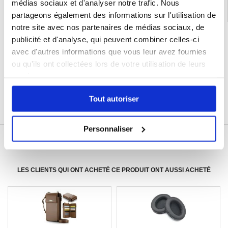
médias sociaux et d'analyser notre trafic. Nous
partageons également des informations sur l'utilisation de
notre site avec nos partenaires de médias sociaux, de
LIVRAISON RAPIDE
publicité et d'analyse, qui peuvent combiner celles-ci
7 % DE RÉDUCTION
avec d'autres informations que vous leur avez fournies
POUR LES MEMBRES DU CLUB24
ou qu'ils ont collectées lors de votre utilisation de leurs
CHAT EN DIRECT :
LUN - VEN 10H - 22H
services.
POLITIQUE DE RETOUR DE 30 JOURS
Tout autoriser
PLUS DE 8 000 000 DE CLIENTS
SATISFAITS
Personnaliser
ÉCRIRE UN AVIS
LES CLIENTS QUI ONT ACHETÉ CE PRODUIT ONT AUSSI ACHETÉ