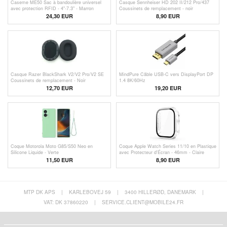
Caseme ME50 Sac à bandoulière universel
Casque Sennheiser HD 202 II/212 Pro/437
avec protection RFID - 4"-7.3" - Marron
Coussinets de remplacement - noir
24,30 EUR
8,90 EUR
Casque Razer BlackShark V2/V2 Pro/V2 SE
MindPure Câble USB-C vers DisplayPort DP
Coussinets de remplacement - Noir
1.4 8K/60Hz
12,70 EUR
19,20 EUR
Coque Motorola Moto G85/S50 Neo en
Coque Apple Watch Series 11/10 en Plastique
Silicone Liquide - Verte
avec Protecteur d'Écran - 46mm - Claire
11,50 EUR
8,90 EUR
MTP DK APS
|
KARLEBOVEJ 59
|
3400 HILLERØD, DANEMARK
|
VAT: DK 37860220
|
SERVICE.CLIENT@MOBILE24.FR