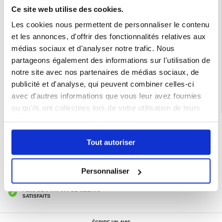
élégant
Ce site web utilise des cookies.
- Bord d'arc lisse, sûr à utiliser et facile à appliquer sur votre téléphone
Compatibilité:
iPhone 16 Pro, iPhone 16 Pro Max
Les cookies nous permettent de personnaliser le contenu
Emballage:
Euroblister
et les annonces, d'offrir des fonctionnalités relatives aux
médias sociaux et d'analyser notre trafic. Nous
EAN: 5714122474940
partageons également des informations sur l'utilisation de
Catégories associées:
Accessoires téléphone
,
Verre trempé
,
Verre trempé
iPhone
,
Verre Trempé iPhone 16 Pro Max
notre site avec nos partenaires de médias sociaux, de
publicité et d'analyse, qui peuvent combiner celles-ci
avec d'autres informations que vous leur avez fournies
ou qu'ils ont collectées lors de votre utilisation de leurs
services.
LIVRAISON RAPIDE
7 % DE RÉDUCTION
Tout autoriser
POUR LES MEMBRES DU CLUB24
CHAT EN DIRECT :
LUN - VEN 10H - 22H
Personnaliser
POLITIQUE DE RETOUR DE 30 JOURS
PLUS DE 8 000 000 DE CLIENTS
SATISFAITS