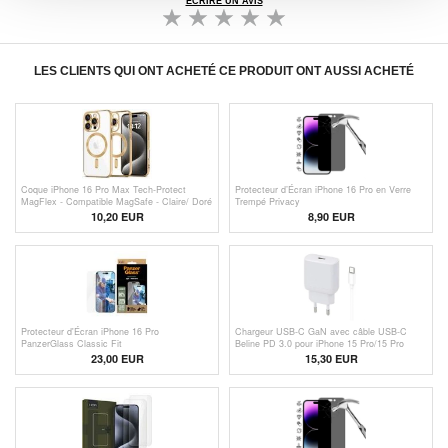
ÉCRIRE UN AVIS
LES CLIENTS QUI ONT ACHETÉ CE PRODUIT ONT AUSSI ACHETÉ
Coque iPhone 16 Pro Max Tech-Protect
Protecteur d’Écran iPhone 16 Pro en Verre
MagFlex - Compatible MagSafe - Claire/ Doré
Trempé Privacy
10,20 EUR
8,90 EUR
Protecteur d'Écran iPhone 16 Pro
Chargeur USB-C GaN avec câble USB-C
PanzerGlass Classic Fit
Beline PD 3.0 pour iPhone 15 Pro/15 Pro
Max/16 Pro/16 Pro Max - 30W - Blanc
23,00 EUR
15,30 EUR