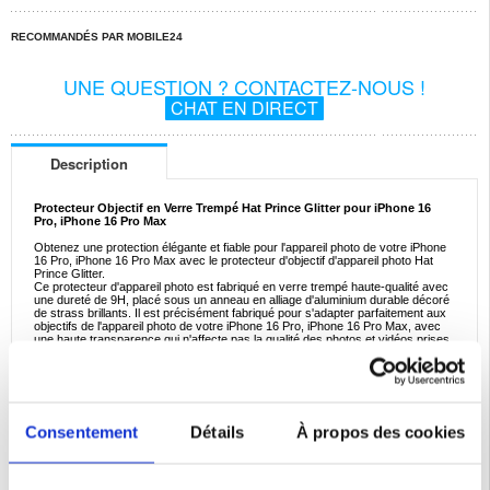
RECOMMANDÉS PAR MOBILE24
UNE QUESTION ? CONTACTEZ-NOUS !
CHAT EN DIRECT
Description
Protecteur Objectif en Verre Trempé Hat Prince Glitter pour iPhone 16
Pro, iPhone 16 Pro Max
Obtenez une protection élégante et fiable pour l'appareil photo de votre iPhone
16 Pro, iPhone 16 Pro Max avec le protecteur d'objectif d'appareil photo Hat
Prince Glitter.
Ce protecteur d'appareil photo est fabriqué en verre trempé haute-qualité avec
une dureté de 9H, placé sous un anneau en alliage d'aluminium durable décoré
de strass brillants. Il est précisément fabriqué pour s'adapter parfaitement aux
objectifs de l'appareil photo de votre iPhone 16 Pro, iPhone 16 Pro Max, avec
une haute transparence qui n'affecte pas la qualité des photos et vidéos prises.
Caractéristiques:
- Protecteur d'objectif d'appareil photo Hat Prince Glitter pour iPhone 16 Pro,
iPhone 16 Pro Max
- Protège les objectifs de l'appareil photo de l'iPhone 16 Pro, iPhone 16 Pro Max
contre les rayures et les chocs
Consentement
Détails
À propos des cookies
- Construction à cinq couches avec du verre trempé 9H et un corps en alliage
d'aluminium
- Protecteur d'objectif d'appareil photo ultra-fin, compatible avec la plupart des
coques de protections
- Les strass brillants rendent votre iPhone 16 Pro, iPhone 16 Pro Max ultra-