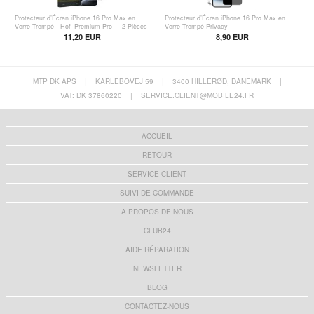
Protecteur d’Écran iPhone 16 Pro Max en
Protecteur d’Écran iPhone 16 Pro Max en
Verre Trempé - Hofi Premium Pro+ - 2 Pièces
Verre Trempé Privacy
- Transparente
11,20 EUR
8,90 EUR
MTP DK APS
|
KARLEBOVEJ 59
|
3400 HILLERØD, DANEMARK
|
VAT: DK 37860220
|
SERVICE.CLIENT@MOBILE24.FR
ACCUEIL
RETOUR
SERVICE CLIENT
SUIVI DE COMMANDE
A PROPOS DE NOUS
CLUB24
AIDE RÉPARATION
NEWSLETTER
BLOG
CONTACTEZ-NOUS