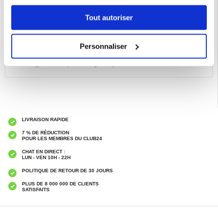
- Les strass brillants rendent votre Samsung Galaxy S26+ ultra-élégant
- Bord d'arc lisse, sûr à utiliser et facile à appliquer sur votre téléphone
Tout autoriser
Compatibilité:
Samsung Galaxy S26+
Emballage:
Euroblister
Personnaliser
EAN: 5714122616661
Catégories associées:
Accessoires téléphone
,
Verre trempé
,
Verre trempé
Samsung
,
Verre Trempé Samsung Galaxy S26+
LIVRAISON RAPIDE
7 % DE RÉDUCTION
POUR LES MEMBRES DU CLUB24
CHAT EN DIRECT :
LUN - VEN 10H - 22H
POLITIQUE DE RETOUR DE 30 JOURS
PLUS DE 8 000 000 DE CLIENTS
SATISFAITS