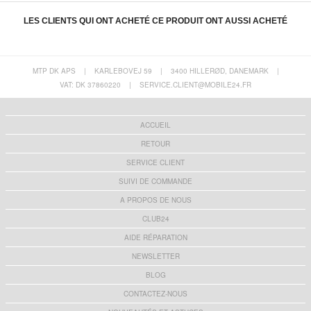
LES CLIENTS QUI ONT ACHETÉ CE PRODUIT ONT AUSSI ACHETÉ
MTP DK APS
|
KARLEBOVEJ 59
|
3400 HILLERØD, DANEMARK
|
VAT: DK 37860220
|
SERVICE.CLIENT@MOBILE24.FR
Prise intelligente WiFi avec contrôle de
Momax 1-Power Q.Pass2 Qi2.2 25W Banque
l'énergie - 16A - Blanc
d'alimentation sans fil magnétique 10000mAh
- Orange
23,00 EUR
65,50 EUR
ACCUEIL
RETOUR
SERVICE CLIENT
SUIVI DE COMMANDE
A PROPOS DE NOUS
Momax 1-Power Q.Pass2 Qi2.2 25W Banque
Momax 1-Power Q.Pass2 Qi2.2 25W Banque
d'alimentation sans fil magnétique 10000mAh
d'alimentation sans fil magnétique 10000mAh
- Titane
CLUB24
61,60 EUR
59,10 EUR
AIDE RÉPARATION
NEWSLETTER
BLOG
CONTACTEZ-NOUS
PUP-0373-V2 Mini batterie externe avec
Coque MagSafe Samsung Galaxy S25 Ultra
connecteurs magnétiques - 3200mAh - Noir
UltraGuard Matte - Rose