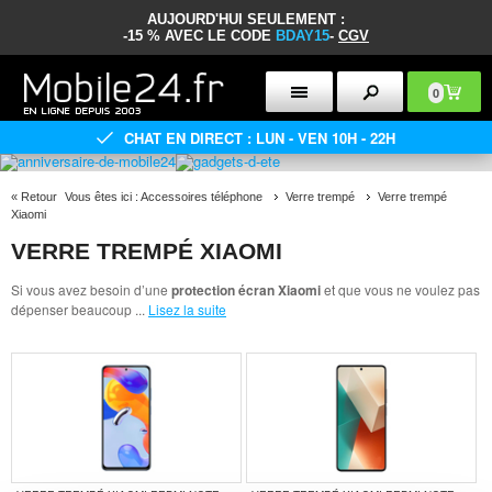
AUJOURD'HUI SEULEMENT :
-15 % AVEC LE CODE
BDAY15
-
CGV
0
CHAT EN DIRECT : LUN - VEN 10H - 22H
«
Retour
Vous êtes ici :
Accessoires téléphone
Verre trempé
Verre trempé
Xiaomi
VERRE TREMPÉ XIAOMI
Si vous avez besoin d’une
protection écran Xiaomi
et que vous ne voulez pas
dépenser beaucoup
...
Lisez la suite