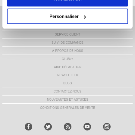
VAT: DK 37860220
|
SERVICE.CLIENT@MOBILE24.FR
Personnaliser
ACCUEIL
RETOUR
SERVICE CLIENT
SUIVI DE COMMANDE
A PROPOS DE NOUS
CLUB24
AIDE RÉPARATION
NEWSLETTER
BLOG
CONTACTEZ-NOUS
NOUVEAUTÉS ET ASTUCES
CONDITIONS GÉNÉRALES DE VENTE