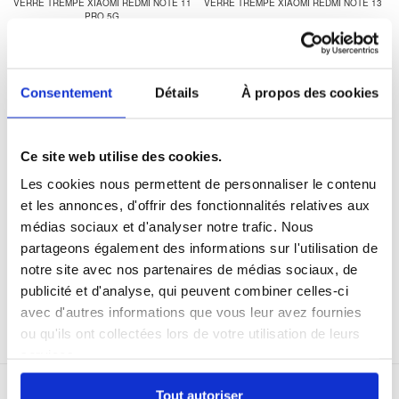
VERRE TREMPÉ XIAOMI REDMI NOTE 11
VERRE TREMPÉ XIAOMI REDMI NOTE 13
PRO 5G
Consentement
Détails
À propos des cookies
VERRE TREMPÉ XIAOMI REDMI NOTE 13
VERRE TREMPÉ XIAOMI REDMI A3X
Ce site web utilise des cookies.
PRO+
Les cookies nous permettent de personnaliser le contenu
et les annonces, d'offrir des fonctionnalités relatives aux
médias sociaux et d'analyser notre trafic. Nous
partageons également des informations sur l'utilisation de
notre site avec nos partenaires de médias sociaux, de
publicité et d'analyse, qui peuvent combiner celles-ci
VERRE TREMPÉ XIAOMI REDMI NOTE 14
avec d'autres informations que vous leur avez fournies
PRO 4G
ou qu'ils ont collectées lors de votre utilisation de leurs
services.
MTP DK APS
|
KARLEBOVEJ 59
|
3400 HILLERØD, DANEMARK
|
Tout autoriser