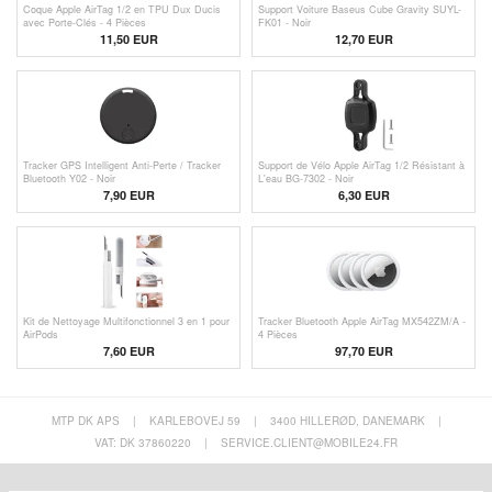
Coque Apple AirTag 1/2 en TPU Dux Ducis
Support Voiture Baseus Cube Gravity SUYL-
avec Porte-Clés - 4 Pièces
FK01 - Noir
11,50
EUR
12,70 EUR
Tracker GPS Intelligent Anti-Perte / Tracker
Support de Vélo Apple AirTag 1/2 Résistant à
Bluetooth Y02 - Noir
L'eau BG-7302 - Noir
7,90
EUR
6,30
EUR
Kit de Nettoyage Multifonctionnel 3 en 1 pour
Tracker Bluetooth Apple AirTag MX542ZM/A -
AirPods
4 Pièces
7,60 EUR
97,70
EUR
MTP DK APS
|
KARLEBOVEJ 59
|
3400 HILLERØD, DANEMARK
|
VAT: DK 37860220
|
SERVICE.CLIENT@MOBILE24.FR