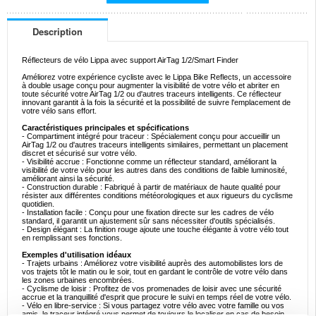
Description
Réflecteurs de vélo Lippa avec support AirTag 1/2/Smart Finder
Améliorez votre expérience cycliste avec le Lippa Bike Reflects, un accessoire
à double usage conçu pour augmenter la visibilité de votre vélo et abriter en
toute sécurité votre AirTag 1/2 ou d'autres traceurs intelligents. Ce réflecteur
innovant garantit à la fois la sécurité et la possibilité de suivre l'emplacement de
votre vélo sans effort.
Caractéristiques principales et spécifications
- Compartiment intégré pour traceur : Spécialement conçu pour accueillir un
AirTag 1/2 ou d'autres traceurs intelligents similaires, permettant un placement
discret et sécurisé sur votre vélo.
- Visibilité accrue : Fonctionne comme un réflecteur standard, améliorant la
visibilité de votre vélo pour les autres dans des conditions de faible luminosité,
améliorant ainsi la sécurité.
- Construction durable : Fabriqué à partir de matériaux de haute qualité pour
résister aux différentes conditions météorologiques et aux rigueurs du cyclisme
quotidien.
- Installation facile : Conçu pour une fixation directe sur les cadres de vélo
standard, il garantit un ajustement sûr sans nécessiter d'outils spécialisés.
- Design élégant : La finition rouge ajoute une touche élégante à votre vélo tout
en remplissant ses fonctions.
Exemples d'utilisation idéaux
- Trajets urbains : Améliorez votre visibilité auprès des automobilistes lors de
vos trajets tôt le matin ou le soir, tout en gardant le contrôle de votre vélo dans
les zones urbaines encombrées.
- Cyclisme de loisir : Profitez de vos promenades de loisir avec une sécurité
accrue et la tranquillité d'esprit que procure le suivi en temps réel de votre vélo.
- Vélo en libre-service : Si vous partagez votre vélo avec votre famille ou vos
amis, le traceur intégré vous permet de toujours le localiser en cas de besoin.