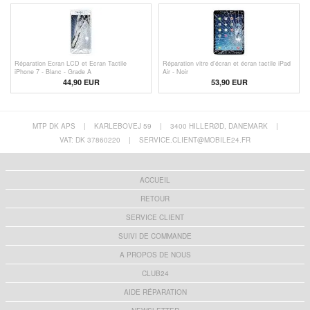
Réparation Ecran LCD et Ecran Tactile
Réparation vitre d'écran et écran tactile iPad
iPhone 7 - Blanc - Grade A
Air - Noir
44,90 EUR
53,90 EUR
MTP DK APS
|
KARLEBOVEJ 59
|
3400 HILLERØD, DANEMARK
|
VAT: DK 37860220
|
SERVICE.CLIENT@MOBILE24.FR
ACCUEIL
RETOUR
SERVICE CLIENT
SUIVI DE COMMANDE
A PROPOS DE NOUS
CLUB24
AIDE RÉPARATION