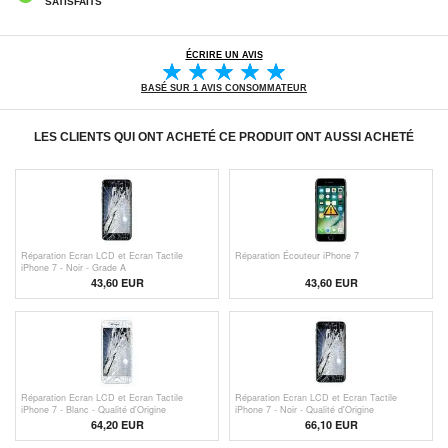
SATISFAITS
ÉCRIRE UN AVIS
BASÉ SUR 1 AVIS CONSOMMATEUR
LES CLIENTS QUI ONT ACHETÉ CE PRODUIT ONT AUSSI ACHETÉ
Réparation Ecran LCD et Ecran Tactile
Réparation Écouteur iPhone 7
iPhone 7 - Noir - Grade A
43,60 EUR
43,60 EUR
Réparation Ecran LCD et Ecran Tactile
Réparation Ecran LCD et Ecran Tactile
iPhone 7 - Blanc - Qualité d'Origine
iPhone 7 - Noir - Qualité d'Origine
64,20 EUR
66,10 EUR