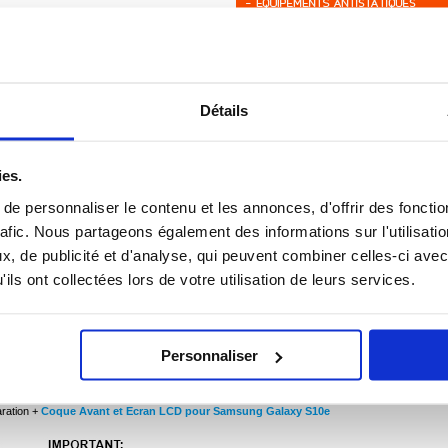
Détails
ies.
e personnaliser le contenu et les annonces, d'offrir des fonctio
rafic. Nous partageons également des informations sur l'utilisati
, de publicité et d'analyse, qui peuvent combiner celles-ci avec
ils ont collectées lors de votre utilisation de leurs services.
at comme celui illustré sur la photo ? Si l'écran tactile ne répond pas correctement au
LCD affiche des images inhabituelles ou rien du tout, ceci signifie que votre appareil
e.
 écran défectueux peut causer et c'est pour cette raison que nous vous offrons nos
Personnaliser
itif.
arantir l'étanchéité de votre appareil une fois la réparation effectuée
aration +
Coque Avant et Ecran LCD pour Samsung Galaxy S10e