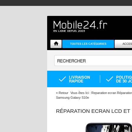
TOUTES LES CATÉGORIES
ACCES
LIVRAISON
POLITI
RAPIDE
DE 30 J
«
Retour
Vous êtes Ici :
Reparation ecran Réparatio
Samsung Galaxy S10e
RÉPARATION ECRAN LCD ET 