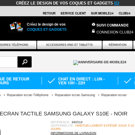
CRÉEZ LE DESIGN DE VOS COQUES ET GADGETS
ICI
RETOUR
SERVICE CLIENT
SUR MOBILE24
CLUB24
Créez le design de vos
SUIVI COMMANDE
COQUES ET GADGETS
CONNEXION CLUB24
SOIRES TÉLÉPHONE
ACCESSOIRES IPAD ET TABLETTE
RÉPARATION
QUE DE RETOUR
CHAT EN DIRECT : LUN -
OURS
VEN 10H - 22H
n
Reparation ecran Téléphone
Reparation ecran Samsung
Reparation ecran
ECRAN TACTILE SAMSUNG GALAXY S10E - NOIR
RÉFÉRENCE:
990518
DISPONIBILITÉ:
HABITUELLEMENT EXPÉDIÉ SOUS 5-10
JOURS
INFORMATIONS DE LIVRAISON