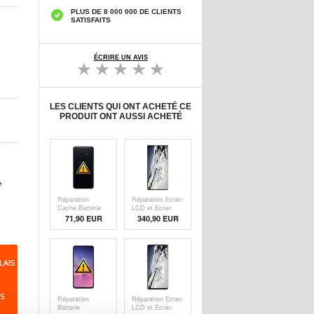
PLUS DE 8 000 000 DE CLIENTS
SATISFAITS
ÉCRIRE UN AVIS
LES CLIENTS QUI ONT ACHETÉ CE
PRODUIT ONT AUSSI ACHETÉ
e
Réparation
Réparation Ecran
Cache Batterie
LCD et Ecran
pour Samsung
Tactile Samsung
71,90 EUR
340,90
EUR
Galaxy S10e -
Galaxy Note20
Noir
Ultra - Noir
Réparation
Réparation Ecran
Batterie
LCD et Ecran