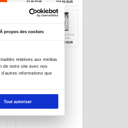
Samsung Galaxy
Tactile Samsung
62,90 EUR
218,60
EUR
S10e
Galaxy S10 -
Noir
À propos des cookies
Réparation Ecran
Réparation Ecran
LCD et Ecran
LCD et Ecran
Tactile Samsung
Tactile Samsung
147,90
EUR
244,40
EUR
Galaxy S10e -
Galaxy S10+ -
Blanc
Noir
nnalités relatives aux médias
on de notre site avec nos
 d'autres informations que
Tout autoriser