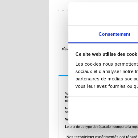
Consentement
Ce site web utilise des cook
Les cookies nous permettent d
sociaux et d'analyser notre t
partenaires de médias sociaux
Description
vous leur avez fournies ou qu'
Votre
Samsung Galaxy S10e
est dans le même ét
toucher ou il est gravement endommagé et l'écran 
nécessite la réparation écran LCD et écran tactil
Nous comprenons très bien le désagrément qu'un
services de réparation sécurisés et au prix compét
Veuillez noter que nous ne pouvons pas vous g
Le prix de ce type de réparation comporte la rép