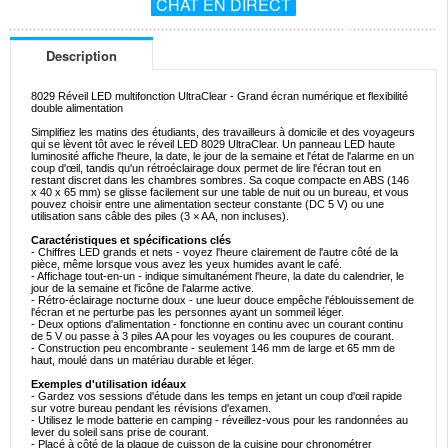
CHAT EN DIRECT
Description
8029 Réveil LED multifonction UltraClear - Grand écran numérique et flexibilité
double alimentation
Simplifiez les matins des étudiants, des travailleurs à domicile et des voyageurs
qui se lèvent tôt avec le réveil LED 8029 UltraClear. Un panneau LED haute
luminosité affiche l'heure, la date, le jour de la semaine et l'état de l'alarme en un
coup d'œil, tandis qu'un rétroéclairage doux permet de lire l'écran tout en
restant discret dans les chambres sombres. Sa coque compacte en ABS (146
x 40 x 65 mm) se glisse facilement sur une table de nuit ou un bureau, et vous
pouvez choisir entre une alimentation secteur constante (DC 5 V) ou une
utilisation sans câble des piles (3 × AA, non incluses).
Caractéristiques et spécifications clés
- Chiffres LED grands et nets - voyez l'heure clairement de l'autre côté de la
pièce, même lorsque vous avez les yeux humides avant le café.
- Affichage tout-en-un - indique simultanément l'heure, la date du calendrier, le
jour de la semaine et l'icône de l'alarme active.
- Rétro-éclairage nocturne doux - une lueur douce empêche l'éblouissement de
l'écran et ne perturbe pas les personnes ayant un sommeil léger.
- Deux options d'alimentation - fonctionne en continu avec un courant continu
de 5 V ou passe à 3 piles AA pour les voyages ou les coupures de courant.
- Construction peu encombrante - seulement 146 mm de large et 65 mm de
haut, moulé dans un matériau durable et léger.
Exemples d'utilisation idéaux
- Gardez vos sessions d'étude dans les temps en jetant un coup d'œil rapide
sur votre bureau pendant les révisions d'examen.
- Utilisez le mode batterie en camping - réveillez-vous pour les randonnées au
lever du soleil sans prise de courant.
- Placé à côté de la plaque de cuisson de la cuisine pour chronométrer