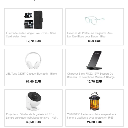
Étui Portefeuille Google Pixel 7 Pro - Série
Lunettes de Protection Élégantes Anti-
Cardholder - Noir
Lumière Bleue pour Écran - Bleu
12,70 EUR
8,90 EUR
JBL Tune 720BT Casque Bluetooth - Blanc
Chargeur Sans Fil Z2 15W Support De
Berceau De Téléphone Mobile À Charge
Rapide Pour IPhone Samsung Huawei Xiaomi
61,60 EUR
12,70 EUR
- Noir
Projecteur d'étoiles de la galaxie à LED -
YY-91008C Lanterne solaire suspendue à
Lampe projecteur nébuleuse rotative - Noir /
flamme vacillante avec protection IP65
Blanc
39,50
EUR
24,30 EUR