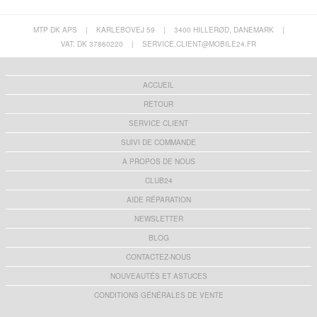
MTP DK APS
|
KARLEBOVEJ 59
|
3400 HILLERØD, DANEMARK
|
VAT: DK 37860220
|
SERVICE.CLIENT@MOBILE24.FR
ACCUEIL
RETOUR
SERVICE CLIENT
SUIVI DE COMMANDE
A PROPOS DE NOUS
CLUB24
AIDE RÉPARATION
NEWSLETTER
BLOG
CONTACTEZ-NOUS
NOUVEAUTÉS ET ASTUCES
CONDITIONS GÉNÉRALES DE VENTE