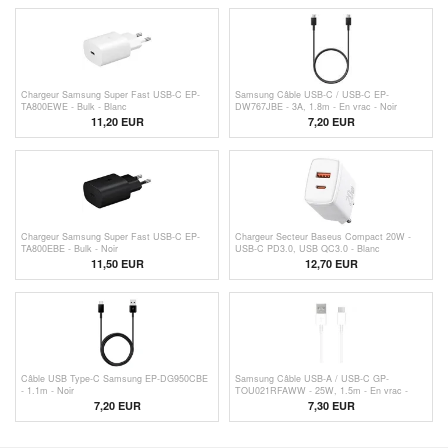
Chargeur Samsung Super Fast USB-C EP-
Samsung Câble USB-C / USB-C EP-
TA800EWE - Bulk - Blanc
DW767JBE - 3A, 1.8m - En vrac - Noir
11,20
EUR
7,20 EUR
Chargeur Samsung Super Fast USB-C EP-
Chargeur Secteur Baseus Compact 20W -
TA800EBE - Bulk - Noir
USB-C PD3.0, USB QC3.0 - Blanc
11,50
EUR
12,70
EUR
Câble USB Type-C Samsung EP-DG950CBE
Samsung Câble USB-A / USB-C GP-
- 1.1m - Noir
TOU021RFAWW - 25W, 1.5m - En vrac -
Blanc
7,20 EUR
7,30 EUR