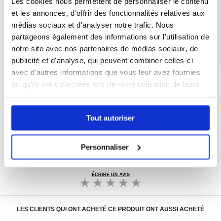
Les cookies nous permettent de personnaliser le contenu
Catégories associées:
Accessoires iPad et accessoires tablette
,
Coque &
et les annonces, d'offrir des fonctionnalités relatives aux
Accessoires tablette
,
Chargeur iPad et tablette
,
Chargeur tablette Samsung
,
Samsung USB-C Adaptateur & Câble
médias sociaux et d'analyser notre trafic. Nous
partageons également des informations sur l'utilisation de
notre site avec nos partenaires de médias sociaux, de
publicité et d'analyse, qui peuvent combiner celles-ci
avec d'autres informations que vous leur avez fournies
LIVRAISON RAPIDE
ou qu'ils ont collectées lors de votre utilisation de leurs
7 % DE RÉDUCTION
services.
POUR LES MEMBRES DU CLUB24
CHAT EN DIRECT :
LUN - VEN 10H - 22H
Tout autoriser
POLITIQUE DE RETOUR DE 30 JOURS
PLUS DE 8 000 000 DE CLIENTS
Personnaliser
SATISFAITS
ÉCRIRE UN AVIS
LES CLIENTS QUI ONT ACHETÉ CE PRODUIT ONT AUSSI ACHETÉ