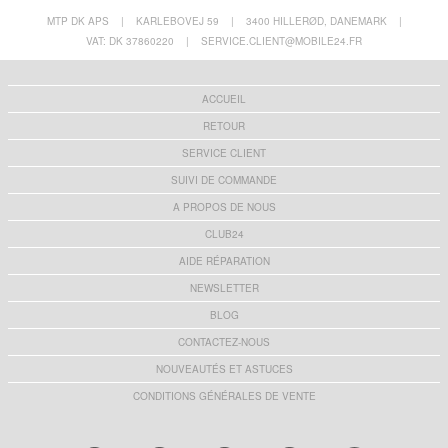
MTP DK APS
|
KARLEBOVEJ 59
|
3400 HILLERØD, DANEMARK
|
VAT: DK 37860220
|
SERVICE.CLIENT@MOBILE24.FR
ACCUEIL
RETOUR
SERVICE CLIENT
SUIVI DE COMMANDE
A PROPOS DE NOUS
CLUB24
AIDE RÉPARATION
NEWSLETTER
BLOG
CONTACTEZ-NOUS
NOUVEAUTÉS ET ASTUCES
CONDITIONS GÉNÉRALES DE VENTE