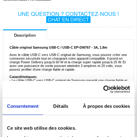
UNE QUESTION ? CONTACTEZ-NOUS !
CHAT EN DIRECT
Description
Câble original Samsung USB-C / USB-C EP-DW767 - 3A, 1.8m
Avec le câble USB-C vers USB-C original de Samsung, vous pouvez créer une
connexion sécurisée tout en chargeant votre appareil compatible. Il prend en
charge Power Delivery jusqu'à 60 W et la charge super rapide jusqu'à 25 W. Et
avec une puissance de sortie pouvant atteindre 3 ampères et 20 volts, vous
pouvez profiter d'une charge fiable et rapide.
Caractéristiques:
- Le câble USB-C vers USB-C original de Samsung garantit une charge fiable et
rapide.
- Jusqu'à 3A et 20V de puissance de sortie pour charger les appareils USB-C
- Prend en charge la livraison d'énergie jusqu'à 60 W et la charge super rapide
jusqu'à 25 W*.
- Les connecteurs Type-C réversibles vous permettent de connecter le câble
dans les deux sens.
Consentement
Détails
À propos des cookies
- Ce câble Type-C Samsung de haute qualité mesure 1.8m de long
- L'échange de données est possible via l'USB 2.0
* Nécessite un adaptateur de charge rapide compatible.
Emballage : En vrac
Ce site web utilise des cookies.
EAN: 8596311192210