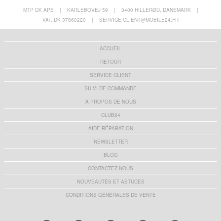
MTP DK APS
|
KARLEBOVEJ 59
|
3400 HILLERØD, DANEMARK
|
VAT: DK 37860220
|
SERVICE.CLIENT@MOBILE24.FR
ACCUEIL
RETOUR
SERVICE CLIENT
SUIVI DE COMMANDE
A PROPOS DE NOUS
CLUB24
AIDE RÉPARATION
NEWSLETTER
BLOG
CONTACTEZ-NOUS
NOUVEAUTÉS ET ASTUCES
CONDITIONS GÉNÉRALES DE VENTE