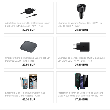
Adaptateur Secteur USB-C Samsung Super
Chargeur de voiture Acefast B18 200W - 2x
Fast EP-T4511XBEGEU - 45W - Noir
USB-C, USB-A - Noir
32,00 EUR
25,60 EUR
Chargeur Sans Fil Samsung Super Fast EP-
Chargeur de Voyage Rapide USB-C Samsung
P2400BBEGEU - Gris Foncé
EP-TA845EBE - 45W - Bulk - Noir
29,50 EUR
25,60 EUR
Ensemble 3-en-1 Samsung Galaxy S25
Protection d'écran en verre trempé Samsung
PanzerGlass Care Flagship - Clair
Galaxy S25 Ultra ESR Armorite Privacy - 9H
42,30
EUR
17,20 EUR