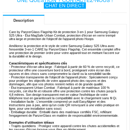
CHAT EN DIRECT
Description
Care by PanzerGlass Flagship Kit de protection 3-en-1 pour Samsung Galaxy
S25 Ultra - Étui MagSafe Urban Combat, protection d'écran en verre trempé
ultra large et protection de l'objectif de l'appareil photo Hoops
Améliorez la protection et le style de votre Samsung Galaxy S25 Ultra avec
l'ensemble 3-en-1 CARE by PanzerGlass Flagship. Cet ensemble complet offre
une protection de premier ordre pour votre appareil tout en mettant l'accent sur
la durabilité et le design.
Caractéristiques et spécifications clés
- Protecteur d'écran ultra large : Fabriqué à partir de 60 % de verre recyclé, ce
protecteur offre une couverture bord à bord, protégeant votre écran des
rayures et des chocs sans compromettre la clarté ou la sensibilité tactile.
- Protection transparente de l'objectif de l'appareil photo : Spécialement conçu
pour protéger les objectifs de votre appareil photo des rayures et des
dommages, afin que vos photos restent nettes et de grande qualité.
- Étui transparent Urban Combat : Fabriqué à partir de matériaux 100 %
recyclés, cet étui fin et robuste offre une protection contre les chutes jusqu'à
4,8 mètres. Son design transparent met en valeur l'esthétique de votre
téléphone tout en garantissant la compatibilité avec le chargement sans fil Qi.
- Installation facile : L'ensemble comprend un outil EasyAligner et des
instructions pas à pas, ainsi qu'un code QR renvoyant à une vidéo pratique en
ligne, pour une installation sans souci.
- Emballage durable : Emballé dans des matériaux certifiés FSC, reflétant
l'engagement de PanzerGlass en matière de responsabilité environnementale.
Exemples d'utilisation idéaux
- Trajets quotidiens : Protégez votre appareil contre les chutes accidentelles et
les rayures d'écran lorsque vous êtes en déplacement.