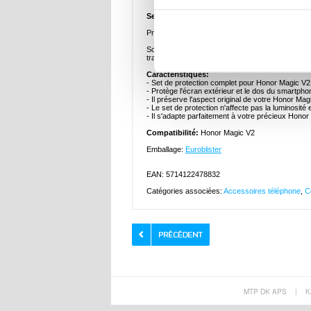
Set de Protecteurs Full Cover pour Honor Ma
Protégez l'écran extérieur et l'arrière de votre 
Souple et flexible, le set de protection protéger
transparent, il préserve la couleur de l'écran, la 
Caractéristiques:
- Set de protection complet pour Honor Magic V2
- Protège l'écran extérieur et le dos du smartpho
- Il préserve l'aspect original de votre Honor Mag
- Le set de protection n'affecte pas la luminosité 
- Il s'adapte parfaitement à votre précieux Hono
Compatibilité:
Honor Magic V2
Emballage:
Euroblister
EAN: 5714122478832
Catégories associées:
Accessoires téléphone
,
C
MTP DK APS
|
K