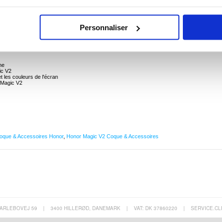
gic V2
précieux Honor Magic V2 à l'aide de ce set de protection à couverture complète !
Personnaliser
a votre Honor Magic V2 de la saleté, de la poussière, des impacts et des rayures. Totalement
luminosité et l'aspect original de votre Honor Magic V2.
ne
ic V2
et les couleurs de l'écran
r Magic V2
oque & Accessoires Honor
,
Honor Magic V2 Coque & Accessoires
ARLEBOVEJ 59
|
3400 HILLERØD, DANEMARK
|
VAT: DK 37860220
|
SERVICE.CL