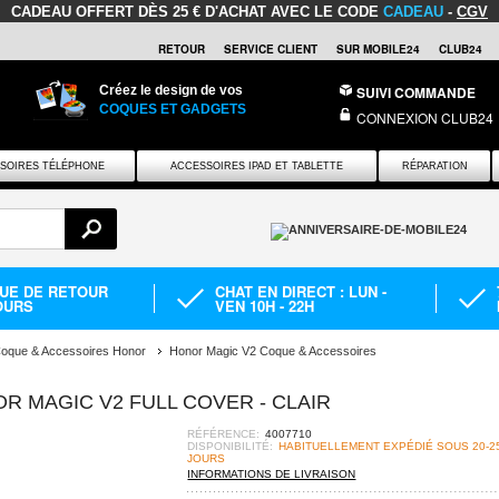
CADEAU OFFERT
DÈS 25 € D'ACHAT AVEC LE CODE
CADEAU
-
CGV
RETOUR
SERVICE CLIENT
SUR MOBILE24
CLUB24
Créez le design de vos
SUIVI COMMANDE
COQUES ET GADGETS
CONNEXION CLUB24
SOIRES TÉLÉPHONE
ACCESSOIRES IPAD ET TABLETTE
RÉPARATION
QUE DE RETOUR
CHAT EN DIRECT : LUN -
OURS
VEN 10H - 22H
oque & Accessoires Honor
Honor Magic V2 Coque & Accessoires
 MAGIC V2 FULL COVER - CLAIR
RÉFÉRENCE:
4007710
DISPONIBILITÉ:
HABITUELLEMENT EXPÉDIÉ SOUS 20-2
JOURS
INFORMATIONS DE LIVRAISON