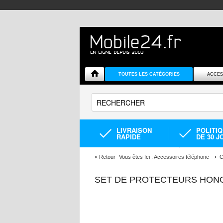
TOUTES LES CATÉGORIES
ACCES
LIVRAISON
POLITI
RAPIDE
DE 30 J
«
Retour
Vous êtes Ici :
Accessoires téléphone
C
SET DE PROTECTEURS HONOR