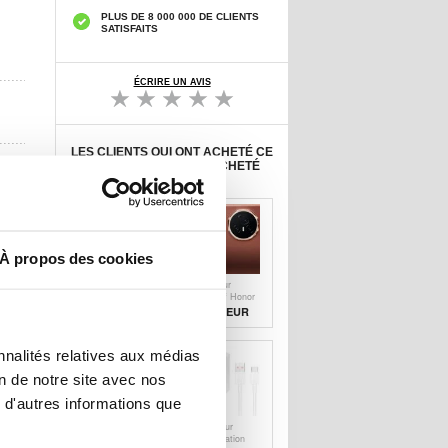
PLUS DE 8 000 000 DE CLIENTS
SATISFAITS
ÉCRIRE UN AVIS
LES CLIENTS QUI ONT ACHETÉ CE
PRODUIT ONT AUSSI ACHETÉ
À propos des cookies
Protecteur
Protecteur
d'Écran Honor
d'Objectif Honor
Magic V3/Vs3 en
Magic V3 en
11,50
EUR
8,90 EUR
Verre Trempé
Verre Trempé
Imak 3D Curved
Imak HD - 2
pièces
nnalités relatives aux médias
on de notre site avec nos
 d'autres informations que
Étui à rabat
Adaptateur
magnétique
d'alimentation