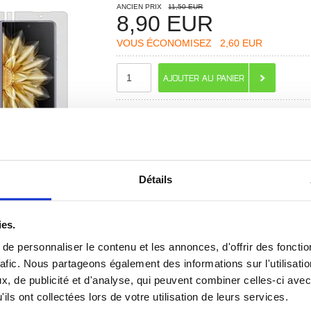
ANCIEN PRIX
11,50 EUR
8,90
EUR
VOUS ÉCONOMISEZ
2,60 EUR
RECOMMANDÉS PAR MOBILE24
Détails
ies.
e personnaliser le contenu et les annonces, d'offrir des fonctio
 ? CONTACTEZ-NOUS !
CHAT EN DIRECT
rafic. Nous partageons également des informations sur l'utilisati
, de publicité et d'analyse, qui peuvent combiner celles-ci avec
ils ont collectées lors de votre utilisation de leurs services.