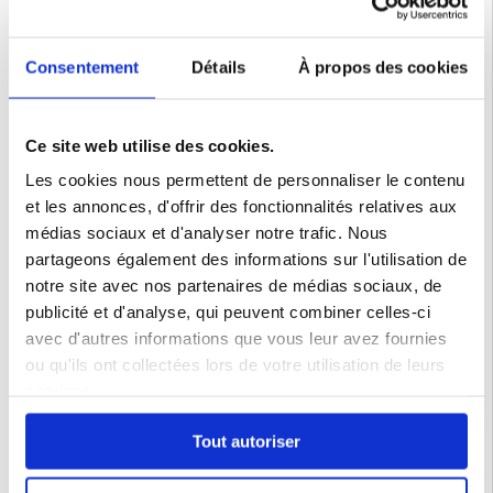
Contente
Enfin un support qui reste en place
Consentement
Détails
À propos des cookies
Lenogue
12.08.2022
Ce site web utilise des cookies.
PARFAIT
Les cookies nous permettent de personnaliser le contenu
Le produit correspond exactement à ce que j'attendais. Livraison
et les annonces, d'offrir des fonctionnalités relatives aux
rapide Je recommande
médias sociaux et d'analyser notre trafic. Nous
partageons également des informations sur l'utilisation de
JEAN-MARIE BLOUINEAU
notre site avec nos partenaires de médias sociaux, de
SAINT-MARY
publicité et d'analyse, qui peuvent combiner celles-ci
avec d'autres informations que vous leur avez fournies
04.07.2022
ou qu'ils ont collectées lors de votre utilisation de leurs
SUPER
services.
Super produit très pratique et surtout très stable, je recommande
chaudement !
Tout autoriser
Kalfala