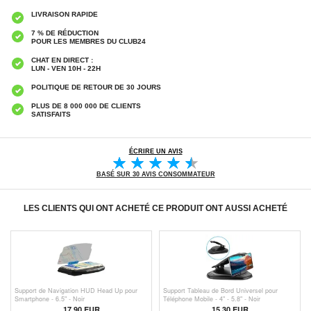
LIVRAISON RAPIDE
7 % DE RÉDUCTION
POUR LES MEMBRES DU CLUB24
CHAT EN DIRECT :
LUN - VEN 10H - 22H
POLITIQUE DE RETOUR DE 30 JOURS
PLUS DE 8 000 000 DE CLIENTS
SATISFAITS
ÉCRIRE UN AVIS
BASÉ SUR 30 AVIS CONSOMMATEUR
LES CLIENTS QUI ONT ACHETÉ CE PRODUIT ONT AUSSI ACHETÉ
Support de Navigation HUD Head Up pour
Support Tableau de Bord Universel pour
Smartphone - 6.5" - Noir
Téléphone Mobile - 4" - 5.8" - Noir
17,90 EUR
15,30 EUR