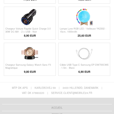
Chargeur Voiture Rapide Quick Charge 3.0
Lampe Lune RGB LED / Veilleuse YK2302 -
30W DC-681 - 2 x USB - Noir
15cm, 1000mAh
8,90 EUR
25,60 EUR
Chargeur Samsung Galaxy Watch Sans Fil
Câble USB Type-C Samsung EP-DW700CWE
Magnétique
- 1.5m - Blanc
9,80
EUR
6,90 EUR
MTP DK APS
|
KARLEBOVEJ 59
|
3400 HILLERØD, DANEMARK
|
VAT: DK 37860220
|
SERVICE.CLIENT@MOBILE24.FR
ACCUEIL