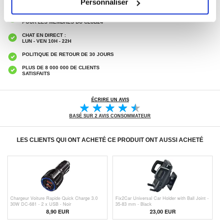
Personnaliser
LIVRAISON RAPIDE
7 % DE RÉDUCTION
POUR LES MEMBRES DU CLUB24
CHAT EN DIRECT :
LUN - VEN 10H - 22H
POLITIQUE DE RETOUR DE 30 JOURS
PLUS DE 8 000 000 DE CLIENTS
SATISFAITS
ÉCRIRE UN AVIS
BASÉ SUR 2 AVIS CONSOMMATEUR
LES CLIENTS QUI ONT ACHETÉ CE PRODUIT ONT AUSSI ACHETÉ
Chargeur Voiture Rapide Quick Charge 3.0
Fix2Car Universal Car Holder with Ball Joint -
30W DC-681 - 2 x USB - Noir
35-83 mm - Black
8,90 EUR
23,00 EUR