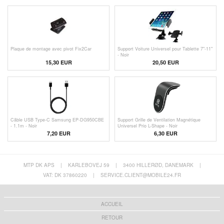
Plaque de montage avec pivot Fix2Car
Support Voiture Universel pour Tablette 7"-11"
- Noir
15,30
EUR
20,50 EUR
Câble USB Type-C Samsung EP-DG950CBE
Support Grille de Ventilation Magnétique
- 1.1m - Noir
Universel Prio L-Shape - Noir
7,20 EUR
6,30 EUR
MTP DK APS
|
KARLEBOVEJ 59
|
3400 HILLERØD, DANEMARK
|
VAT: DK 37860220
|
SERVICE.CLIENT@MOBILE24.FR
ACCUEIL
RETOUR