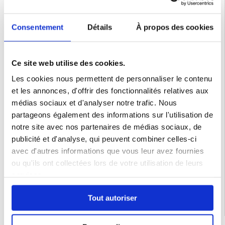
Acheté pour remplacer un article similaire cassé, celui-ci semble
plus qualitatif et résistant. Le serrage et desserrage est plus doux
et la garniture sur le support légère mais suffisante. À confirmer
Consentement
Détails
À propos des cookies
dans le temps !
M. Bita Bimi
Ce site web utilise des cookies.
Ophain-Bois-Seigneur-Isaac
Les cookies nous permettent de personnaliser le contenu
30.08.2022
et les annonces, d'offrir des fonctionnalités relatives aux
nOTRE vILLAGE
médias sociaux et d'analyser notre trafic. Nous
LE PRODUIT EST UTILISE DANS LES VEHICULESMEILLEUR
partageons également des informations sur l'utilisation de
QUALITEPAS DE POINT FAIBLE JUSQUE LA
notre site avec nos partenaires de médias sociaux, de
publicité et d'analyse, qui peuvent combiner celles-ci
avec d'autres informations que vous leur avez fournies
Lire tous les avis
|
Écrire un avis
ou qu'ils ont collectées lors de votre utilisation de leurs
Catégories associées:
Accessoires téléphone
,
Accessoires Pour Voiture
,
Support Téléphone Pour Voiture
services.
Tout autoriser