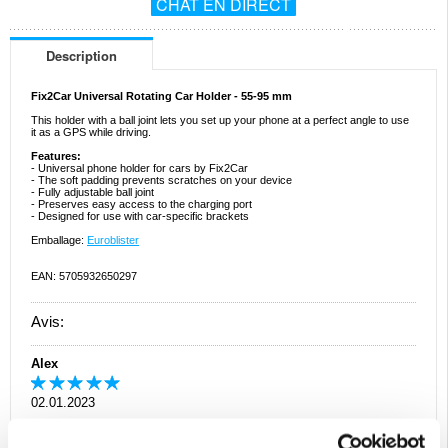
CHAT EN DIRECT
Description
Fix2Car Universal Rotating Car Holder - 55-95 mm
This holder with a ball joint lets you set up your phone at a perfect angle to use
it as a GPS while driving.
Features:
- Universal phone holder for cars by Fix2Car
- The soft padding prevents scratches on your device
- Fully adjustable ball joint
- Preserves easy access to the charging port
- Designed for use with car-specific brackets
Emballage:
Euroblister
EAN: 5705932650297
Avis:
Alex
02.01.2023
Conforme à mes attentes