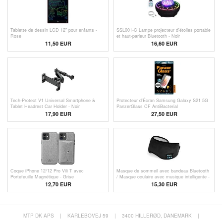
Tablette de dessin LCD 12" pour enfants -
SSL001-C Lampe projecteur d'étoiles portable
Rose
et haut-parleur Bluetooth - Noir
11,50 EUR
16,60
EUR
Tech-Protect V1 Universal Smartphone &
Protecteur d'Écran Samsung Galaxy S21 5G
Tablet Headrest Car Holder - Noir
PanzerGlass CF AntiBacterial
17,90 EUR
27,50 EUR
Coque iPhone 12/12 Pro Vili T avec
Masque de sommeil avec bandeau Bluetooth
Portefeuille Magnétique - Grise
/ Masque oculaire avec musique intelligente -
Noir
12,70 EUR
15,30 EUR
MTP DK APS
|
KARLEBOVEJ 59
|
3400 HILLERØD, DANEMARK
|