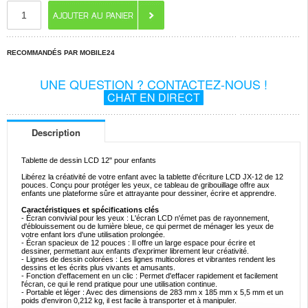
RECOMMANDÉS PAR MOBILE24
UNE QUESTION ? CONTACTEZ-NOUS !
CHAT EN DIRECT
Description
Tablette de dessin LCD 12" pour enfants
Libérez la créativité de votre enfant avec la tablette d'écriture LCD JX-12 de 12
pouces. Conçu pour protéger les yeux, ce tableau de gribouillage offre aux
enfants une plateforme sûre et attrayante pour dessiner, écrire et apprendre.
Caractéristiques et spécifications clés
- Écran convivial pour les yeux : L'écran LCD n'émet pas de rayonnement,
d'éblouissement ou de lumière bleue, ce qui permet de ménager les yeux de
votre enfant lors d'une utilisation prolongée.
- Écran spacieux de 12 pouces : Il offre un large espace pour écrire et
dessiner, permettant aux enfants d'exprimer librement leur créativité.
- Lignes de dessin colorées : Les lignes multicolores et vibrantes rendent les
dessins et les écrits plus vivants et amusants.
- Fonction d'effacement en un clic : Permet d'effacer rapidement et facilement
l'écran, ce qui le rend pratique pour une utilisation continue.
- Portable et léger : Avec des dimensions de 283 mm x 185 mm x 5,5 mm et un
poids d'environ 0,212 kg, il est facile à transporter et à manipuler.