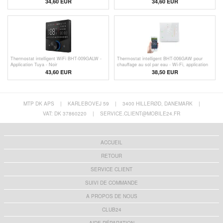
34,60
EUR
34,60
EUR
Thermostat intelligent WiFi BHT-009GALW -
Thermostat intelligent BHT-006GAW pour
Application Tuya - Noir
chauffage au sol par eau - Wi-Fi, application
Tuya, commande vocale - Blanc
43,60
EUR
38,50
EUR
MTP DK APS
|
KARLEBOVEJ 59
|
3400 HILLERØD, DANEMARK
|
VAT: DK 37860220
|
SERVICE.CLIENT@MOBILE24.FR
ACCUEIL
RETOUR
SERVICE CLIENT
SUIVI DE COMMANDE
A PROPOS DE NOUS
CLUB24