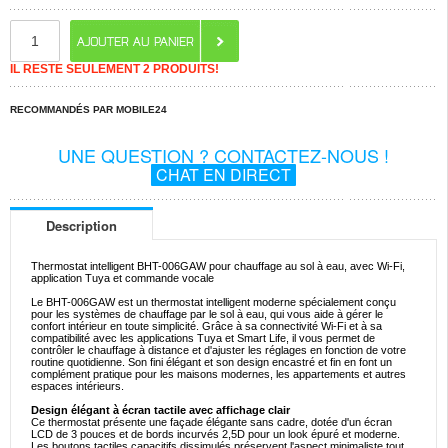
IL RESTE SEULEMENT 2 PRODUITS!
RECOMMANDÉS PAR MOBILE24
UNE QUESTION ? CONTACTEZ-NOUS !
CHAT EN DIRECT
Description
Thermostat intelligent BHT-006GAW pour chauffage au sol à eau, avec Wi-Fi,
application Tuya et commande vocale
Le BHT-006GAW est un thermostat intelligent moderne spécialement conçu
pour les systèmes de chauffage par le sol à eau, qui vous aide à gérer le
confort intérieur en toute simplicité. Grâce à sa connectivité Wi-Fi et à sa
compatibilité avec les applications Tuya et Smart Life, il vous permet de
contrôler le chauffage à distance et d'ajuster les réglages en fonction de votre
routine quotidienne. Son fini élégant et son design encastré et fin en font un
complément pratique pour les maisons modernes, les appartements et autres
espaces intérieurs.
Design élégant à écran tactile avec affichage clair
Ce thermostat présente une façade élégante sans cadre, dotée d'un écran
LCD de 3 pouces et de bords incurvés 2,5D pour un look épuré et moderne.
Les boutons tactiles capacitifs dissimulés préservent l'aspect minimaliste tout