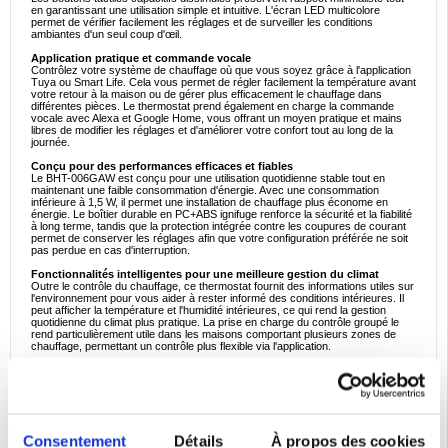
en garantissant une utilisation simple et intuitive. L'écran LED multicolore
permet de vérifier facilement les réglages et de surveiller les conditions
ambiantes d'un seul coup d'œil.
Application pratique et commande vocale
Contrôlez votre système de chauffage où que vous soyez grâce à l'application
Tuya ou Smart Life. Cela vous permet de régler facilement la température avant
votre retour à la maison ou de gérer plus efficacement le chauffage dans
différentes pièces. Le thermostat prend également en charge la commande
vocale avec Alexa et Google Home, vous offrant un moyen pratique et mains
libres de modifier les réglages et d'améliorer votre confort tout au long de la
journée.
Conçu pour des performances efficaces et fiables
Le BHT-006GAW est conçu pour une utilisation quotidienne stable tout en
maintenant une faible consommation d'énergie. Avec une consommation
inférieure à 1,5 W, il permet une installation de chauffage plus économe en
énergie. Le boîtier durable en PC+ABS ignifuge renforce la sécurité et la fiabilité
à long terme, tandis que la protection intégrée contre les coupures de courant
permet de conserver les réglages afin que votre configuration préférée ne soit
pas perdue en cas d'interruption.
Fonctionnalités intelligentes pour une meilleure gestion du climat
Outre le contrôle du chauffage, ce thermostat fournit des informations utiles sur
l'environnement pour vous aider à rester informé des conditions intérieures. Il
peut afficher la température et l'humidité intérieures, ce qui rend la gestion
quotidienne du climat plus pratique. La prise en charge du contrôle groupé le
rend particulièrement utile dans les maisons comportant plusieurs zones de
chauffage, permettant un contrôle plus flexible via l'application.
Caractéristiques et spécifications principales
- Thermostat intelligent pour systèmes de chauffage par le sol à eau
- Connectivité Wi-Fi pour le contrôle à distance
- Compatible avec les applications Tuya et Smart Life
- Prise en charge de la commande vocale Alexa et Google Home
- Écran LCD de 3,0 pouces avec affichage LED multicolore
Consentement
Détails
À propos des cookies
- Design avant sans cadre avec bords incurvés 2,5D