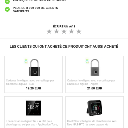
POLITIQUE DE RETOUR DE 30 JOURS
PLUS DE 8 000 000 DE CLIENTS
SATISFAITS
ÉCRIRE UN AVIS
LES CLIENTS QUI ONT ACHETÉ CE PRODUIT ONT AUSSI ACHETÉ
Cadenas intelligent avec verrouillage par
Cadenas intelligent avec verrouillage par
empreinte digitale - Noir
empreinte digitale - Argent
19,20 EUR
21,80 EUR
Thermostat intelligent WiFi WT81 pour
Contrôleur intelligent de climatisation WiFi
chauffage au sol par eau - Application Tuya,
Neo NAS-RT01W avec capteur de
Alexa, Google Home
température et d'humidité