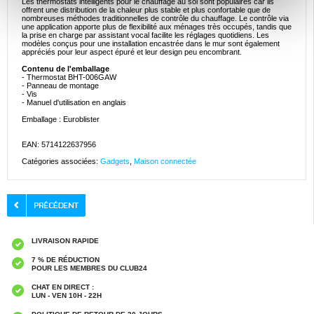
Les thermostats intelligents pour le chauffage au sol sont populaires car ils
offrent une distribution de la chaleur plus stable et plus confortable que de
nombreuses méthodes traditionnelles de contrôle du chauffage. Le contrôle via
une application apporte plus de flexibilité aux ménages très occupés, tandis que
la prise en charge par assistant vocal facilite les réglages quotidiens. Les
modèles conçus pour une installation encastrée dans le mur sont également
appréciés pour leur aspect épuré et leur design peu encombrant.
Contenu de l'emballage
- Thermostat BHT-006GAW
- Panneau de montage
- Vis
- Manuel d'utilisation en anglais
Emballage : Euroblister
EAN: 5714122637956
Catégories associées:
Gadgets
,
Maison connectée
LIVRAISON RAPIDE
7 % DE RÉDUCTION
POUR LES MEMBRES DU CLUB24
CHAT EN DIRECT :
LUN - VEN 10H - 22H