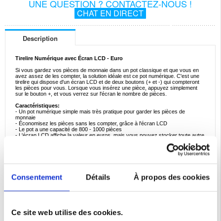
UNE QUESTION ? CONTACTEZ-NOUS !
CHAT EN DIRECT
Description
Tirelire Numérique avec Écran LCD - Euro
Si vous gardez vos pièces de monnaie dans un pot classique et que vous en
avez assez de les compter, la solution idéale est ce pot numérique. C'est une
tirelire qui dispose d'un écran LCD et de deux boutons (+ et -) qui compteront
les pièces pour vous. Lorsque vous insérez une pièce, appuyez simplement
sur le bouton +, et vous verrez sur l'écran le nombre de pièces.
Caractéristiques:
- Un pot numérique simple mais très pratique pour garder les pièces de
monnaie
- Économisez les pièces sans les compter, grâce à l'écran LCD
- Le pot a une capacité de 800 - 1000 pièces
- L'écran LCD affiche la valeur en euros, mais vous pouvez stocker toute autre
devise
- Tournez le couvercle, prenez des pièces et appuyez sur le bouton facilement
pour réduire la quantité dans le pot
- La tirelire est transparente - de cette manière, vous verrez quand elle est
pleine
Consentement
Détails
À propos des cookies
Caractéristiques techniques:
- Matériau: plastique
- Pile: 2 x AAA (NON incluse)
- Dimensions: 120mm x 218mm
- Monnaie: euro
- Capacité du pot: 800 - 1000 pièces
Ce site web utilise des cookies.
Emballage:
Bulk