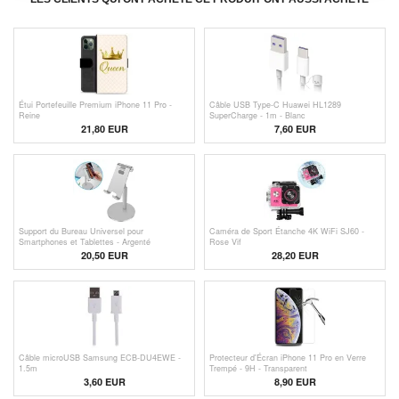
Étui Portefeuille Premium iPhone 11 Pro -
Câble USB Type-C Huawei HL1289
Reine
SuperCharge - 1m - Blanc
21,80 EUR
7,60 EUR
Support du Bureau Universel pour
Caméra de Sport Étanche 4K WiFi SJ60 -
Smartphones et Tablettes - Argenté
Rose Vif
20,50 EUR
28,20
EUR
Câble microUSB Samsung ECB-DU4EWE -
Protecteur d'Écran iPhone 11 Pro en Verre
1.5m
Trempé - 9H - Transparent
3,60
EUR
8,90 EUR