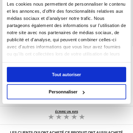
Les cookies nous permettent de personnaliser le contenu
et les annonces, d'offrir des fonctionnalités relatives aux
EAN: 5712579932815
médias sociaux et d'analyser notre trafic. Nous
Catégories associées:
Gadgets
,
Smart Tech
partageons également des informations sur l'utilisation de
notre site avec nos partenaires de médias sociaux, de
publicité et d'analyse, qui peuvent combiner celles-ci
avec d'autres informations que vous leur avez fournies
ou qu'ils ont collectées lors de votre utilisation de leurs
LIVRAISON RAPIDE
services.
7 % DE RÉDUCTION
POUR LES MEMBRES DU CLUB24
CHAT EN DIRECT :
Tout autoriser
LUN - VEN 10H - 22H
POLITIQUE DE RETOUR DE 30 JOURS
Personnaliser
PLUS DE 8 000 000 DE CLIENTS
SATISFAITS
ÉCRIRE UN AVIS
LES CLIENTS QUI ONT ACHETÉ CE PRODUIT ONT AUSSI ACHETÉ