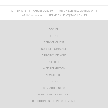
MTP DK APS
|
KARLEBOVEJ 59
|
3400 HILLERØD, DANEMARK
|
VAT: DK 37860220
|
SERVICE.CLIENT@MOBILE24.FR
ACCUEIL
RETOUR
SERVICE CLIENT
SUIVI DE COMMANDE
A PROPOS DE NOUS
CLUB24
AIDE RÉPARATION
NEWSLETTER
BLOG
CONTACTEZ-NOUS
NOUVEAUTÉS ET ASTUCES
CONDITIONS GÉNÉRALES DE VENTE