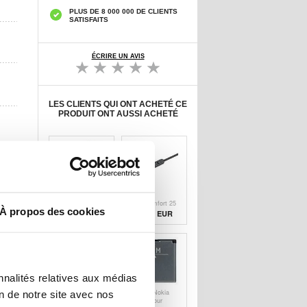
PLUS DE 8 000 000 DE CLIENTS
SATISFAITS
ÉCRIRE UN AVIS
LES CLIENTS QUI ONT ACHETÉ CE
PRODUIT ONT AUSSI ACHETÉ
Câble audio
Casque
3.5mm / 2.5mm
QuietComfort 25
À propos des cookies
du casque Bose
de Bose Câble
8,90 EUR
11,50 EUR
OE2 - 1.5m
audio 3.5mm /
2.5mm avec
microphone/contrôle
du volume - Noir
nnalités relatives aux médias
Câble audio
Batterie Nokia
on de notre site avec nos
3.5mm / 2.5mm
BP-5M pour