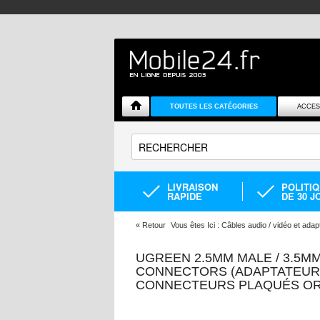
TOUTES LES CATÉGORIES
ACCES
LIVRAISON
POLITI
RAPIDE
DE 30 J
«
Retour
Vous êtes Ici :
Câbles audio / vidéo et adap
UGREEN 2.5MM MALE / 3.5M
CONNECTORS (ADAPTATEUR 
CONNECTEURS PLAQUÉS OR