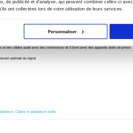
, de publicité et d'analyse, qui peuvent combiner celles-ci avec
 ? CONTACTEZ-NOUS !
CHAT EN DIRECT
ils ont collectées lors de votre utilisation de leurs services.
Personnaliser
s 3.5mm femelle avec connecteurs plaqués or
ne prise de 2.5mm
ues et des câbles audio avec des connecteurs de 3.5mm avec des appareils dotés de prises
ssion optimale du signal
daptateurs
,
Câbles et adaptateurs audio