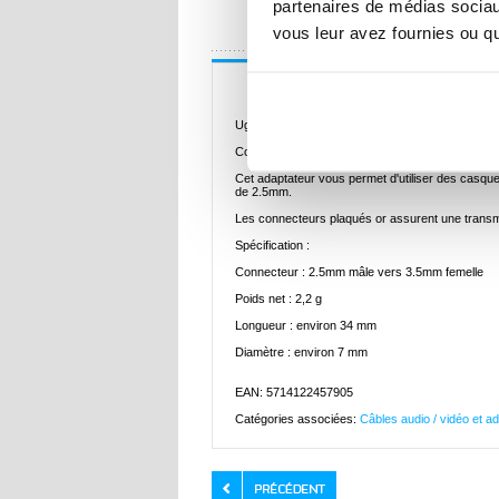
partenaires de médias sociaux
UNE QUESTION
vous leur avez fournies ou qu'
Description
Ugreen Adaptateur audio stéréo 2.5mm mâle ver
Convertir une prise audio stéréo de 3.5mm en u
Cet adaptateur vous permet d'utiliser des casq
de 2.5mm.
Les connecteurs plaqués or assurent une transmi
Spécification :
Connecteur : 2.5mm mâle vers 3.5mm femelle
Poids net : 2,2 g
Longueur : environ 34 mm
Diamètre : environ 7 mm
EAN: 5714122457905
Catégories associées:
Câbles audio / vidéo et a