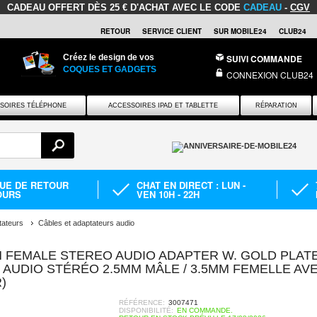
CADEAU OFFERT
DÈS 25 € D'ACHAT AVEC LE CODE
CADEAU
-
CGV
RETOUR
SERVICE CLIENT
SUR MOBILE24
CLUB24
Créez le design de vos
SUIVI COMMANDE
COQUES ET GADGETS
CONNEXION CLUB24
SOIRES TÉLÉPHONE
ACCESSOIRES IPAD ET TABLETTE
RÉPARATION
QUE DE RETOUR
CHAT EN DIRECT : LUN -
OURS
VEN 10H - 22H
tateurs
Câbles et adaptateurs audio
M FEMALE STEREO AUDIO ADAPTER W. GOLD PLAT
AUDIO STÉRÉO 2.5MM MÂLE / 3.5MM FEMELLE AV
)
RÉFÉRENCE:
3007471
DISPONIBILITÉ:
EN COMMANDE.