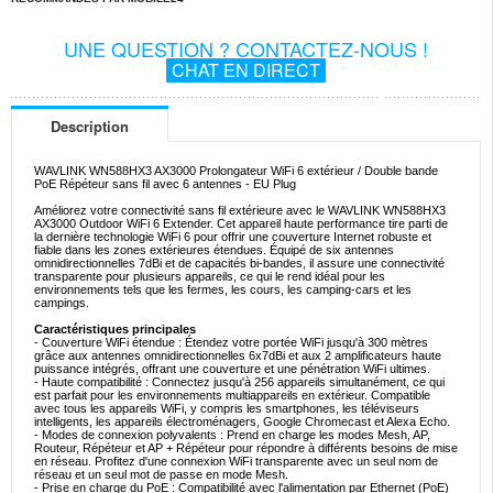
UNE QUESTION ? CONTACTEZ-NOUS !
CHAT EN DIRECT
Description
WAVLINK WN588HX3 AX3000 Prolongateur WiFi 6 extérieur / Double bande
PoE Répéteur sans fil avec 6 antennes - EU Plug
Améliorez votre connectivité sans fil extérieure avec le WAVLINK WN588HX3
AX3000 Outdoor WiFi 6 Extender. Cet appareil haute performance tire parti de
la dernière technologie WiFi 6 pour offrir une couverture Internet robuste et
fiable dans les zones extérieures étendues. Équipé de six antennes
omnidirectionnelles 7dBi et de capacités bi-bandes, il assure une connectivité
transparente pour plusieurs appareils, ce qui le rend idéal pour les
environnements tels que les fermes, les cours, les camping-cars et les
campings.
Caractéristiques principales
- Couverture WiFi étendue : Étendez votre portée WiFi jusqu'à 300 mètres
grâce aux antennes omnidirectionnelles 6x7dBi et aux 2 amplificateurs haute
puissance intégrés, offrant une couverture et une pénétration WiFi ultimes.
- Haute compatibilité : Connectez jusqu'à 256 appareils simultanément, ce qui
est parfait pour les environnements multiappareils en extérieur. Compatible
avec tous les appareils WiFi, y compris les smartphones, les téléviseurs
intelligents, les appareils électroménagers, Google Chromecast et Alexa Echo.
- Modes de connexion polyvalents : Prend en charge les modes Mesh, AP,
Routeur, Répéteur et AP + Répéteur pour répondre à différents besoins de mise
en réseau. Profitez d'une connexion WiFi transparente avec un seul nom de
réseau et un seul mot de passe en mode Mesh.
- Prise en charge du PoE : Compatibilité avec l'alimentation par Ethernet (PoE)