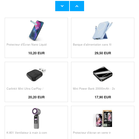
Adaptateur Secteur d'Origine U
Câble Apple Lightning d'Origin
23,00 EUR
11,50 EUR
Protecteur d'Écran Nano Liquid
Banque d'alimentation sans fil
10,20 EUR
29,50 EUR
Carlinkit Mini Ultra CarPlay /
Mini Power Bank 20000mAh - 2x
20,20 EUR
17,90 EUR
K-801 Ventilateur à main à com
Protecteur d'écran en verre tr