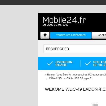
TOUTES LES CATÉGORIES
ACCES
LIVRAISON
POLITI
RAPIDE
DE 30 J
«
Retour
Vous êtes Ici :
Accessoires PC et accessoi
Câble USB
Câble USB 3.1 type C
WEKOME WDC-49 LADON 4 CÂB