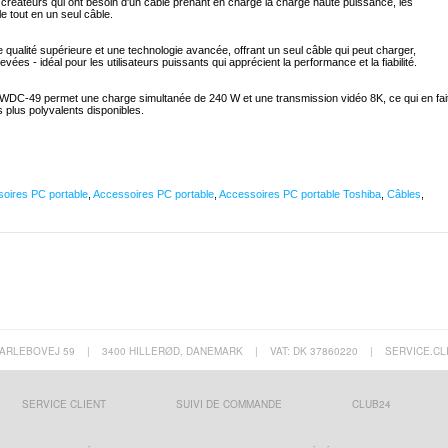
es créateurs qui ont besoin d'un câble prenant en charge la charge haute puissance, les
le tout en un seul câble.
ité supérieure et une technologie avancée, offrant un seul câble qui peut charger,
evées - idéal pour les utilisateurs puissants qui apprécient la performance et la fiabilité.
 WDC-49 permet une charge simultanée de 240 W et une transmission vidéo 8K, ce qui en fai
s plus polyvalents disponibles.
oires PC portable
,
Accessoires PC portable
,
Accessoires PC portable Toshiba
,
Câbles
,
ARLEBOVEJ 59
|
3400 HILLERØD, DANEMARK
|
VAT: DK 37860220
|
SERVICE.CL
SERVICE CLIENT
SUIVI DE COMMANDE
CLUB24