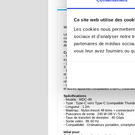
Description
Ce site web utilise des cook
Wekome WDC-49 Câble USB-C Ladon 4 - Chargem
Les cookies nous permettent d
Le câble WDC-49 Ladon 4 Type-C vers Type-C de
sociaux et d'analyser notre t
conçu pour une charge haute performance, un tran
matériaux de première qualité et des performances d
partenaires de médias sociaux
divertissement.
vous leur avez fournies ou qu'
Caractéristiques principales
- Transfert de données à 40 Gbps à la vitesse de 
transparents, des sauvegardes rapides et une sy
- 240W Power Delivery - Recharge à pleine vitess
3.1 (48V/5A) pour une puissance totale pouvant 
- Sortie vidéo 8K 60Hz - Transmettez des signau
et écrans compatibles.
- Construction tressée durable - Câble tressé en ny
résistance à la flexion et à l'effilochage.
- Large compatibilité des appareils - Parfait pour
et autres appareils compatibles USB-C, couvrant 
Spécifications
- Modèle : WDC-49
- Type : Type-C vers Type-C (compatible Thunde
- Longueur : 1.2m
- Matériau : Nylon tressé 48 brins + connecteurs 
- Puissance de sortie : 240 W (48 V / 5 A)
- Taux de transfert de données : 40 Gbps
- Sortie vidéo : 8K 60 Hz
- Compatibilité : Ordinateurs portables, smartpho
Idéal pour