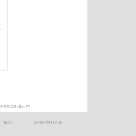
t
IENT@MOBILE24.FR
BLOG
CONTACTEZ-NOUS