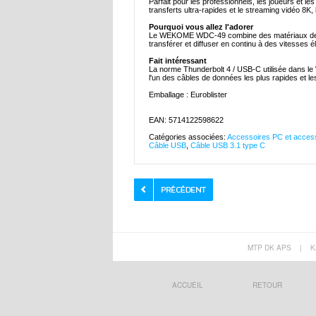
Parfait pour les professionnels, les joueurs et l
transferts ultra-rapides et le streaming vidéo 8K, 
Pourquoi vous allez l'adorer
Le WEKOME WDC-49 combine des matériaux de qual
transférer et diffuser en continu à des vitesses él
Fait intéressant
La norme Thunderbolt 4 / USB-C utilisée dans le
l'un des câbles de données les plus rapides et le
Emballage : Euroblister
EAN: 5714122598622
Catégories associées:
Accessoires PC et access
Câble USB
,
Câble USB 3.1 type C
MTP DK APS
|
K
ACCUEIL
RETOUR