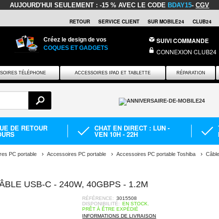
AUJOURD'HUI SEULEMENT :
-15 % AVEC LE CODE
BDAY15
-
CGV
RETOUR
SERVICE CLIENT
SUR MOBILE24
CLUB24
Créez le design de vos
SUIVI COMMANDE
COQUES ET GADGETS
CONNEXION CLUB24
SOIRES TÉLÉPHONE
ACCESSOIRES IPAD ET TABLETTE
RÉPARATION
QUE DE RETOUR
CHAT EN DIRECT : LUN -
OURS
VEN 10H - 22H
res PC portable
Accessoires PC portable
Accessoires PC portable Toshiba
Câbl
LE USB-C - 240W, 40GBPS - 1.2M
RÉFÉRENCE:
3015508
DISPONIBILITÉ:
EN STOCK.
PRÊT À ÊTRE EXPÉDIÉ
INFORMATIONS DE LIVRAISON