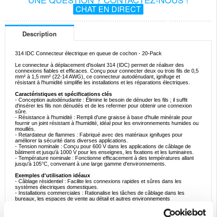
CHAT EN DIRECT
Description
314 IDC Connecteur électrique en queue de cochon - 20-Pack
Le connecteur à déplacement d'isolant 314 (IDC) permet de réaliser des
connexions fiables et efficaces. Conçu pour connecter deux ou trois fils de 0,5
mm² à 1,5 mm² (22-14 AWG), ce connecteur autodénudant, ignifuge et
résistant à l'humidité simplifie les installations et les réparations électriques.
Caractéristiques et spécifications clés
- Conception autodénudante : Élimine le besoin de dénuder les fils ; il suffit
d'insérer les fils non dénudés et de les refermer pour obtenir une connexion
sûre.
- Résistance à l'humidité : Rempli d'une graisse à base d'huile minérale pour
fournir un joint résistant à l'humidité, idéal pour les environnements humides ou
mouillés.
- Retardateur de flammes : Fabriqué avec des matériaux ignifuges pour
améliorer la sécurité dans diverses applications.
- Tension nominale : Conçu pour 600 V dans les applications de câblage de
bâtiment et jusqu'à 1000 V pour les enseignes, les fixations et les luminaires.
- Température nominale : Fonctionne efficacement à des températures allant
jusqu'à 105°C, convenant à une large gamme d'environnements.
Exemples d'utilisation idéaux
- Câblage résidentiel : Facilite les connexions rapides et sûres dans les
systèmes électriques domestiques.
- Installations commerciales : Rationalise les tâches de câblage dans les
bureaux, les espaces de vente au détail et autres environnements
commerciaux.
- Éclairage extérieur : Fournit des connexions fiables pour les appareils
d'éclairage extérieur exposés à l'humidité.