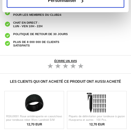
Personnaliser
LIVRAISON RAPIDE
7 % DE RÉDUCTION
POUR LES MEMBRES DU CLUB24
CHAT EN DIRECT :
LUN - VEN 10H - 22H
POLITIQUE DE RETOUR DE 30 JOURS
PLUS DE 8 000 000 DE CLIENTS
SATISFAITS
ÉCRIRE UN AVIS
LES CLIENTS QUI ONT ACHETÉ CE PRODUIT ONT AUSSI ACHETÉ
RSXJ0001 Roue antidérapante en caoutchouc
Piquets de délimitation pour tondeuse à gazon
pour tondeuse robot Worx Landroid S/M
Husqvarna et autres - 100 Pcs.
Series
12,70 EUR
12,70 EUR