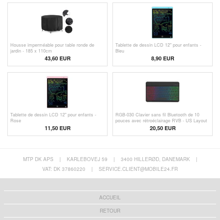
Housse imperméable pour table ronde de
Tablette de dessin LCD 12" pour enfants -
jardin - 185 x 110cm
Bleu
43,60 EUR
8,90 EUR
Tablette de dessin LCD 12" pour enfants -
RGB-030 Clavier sans fil Bluetooth de 10
Rose
pouces avec rétroéclairage RVB - US Layout
- Noir
11,50 EUR
20,50 EUR
MTP DK APS
|
KARLEBOVEJ 59
|
3400 HILLERØD, DANEMARK
|
VAT: DK 37860220
|
SERVICE.CLIENT@MOBILE24.FR
ACCUEIL
RETOUR